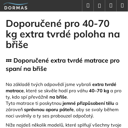
K
Přejít
Hledat
Náku
M
Přihlášení
na
o
obsah
Zpět
Zpět
košík
š
Doporučené pro 40-70
í
C
kg extra tvrdé poloha na
k
o
břiše
p
o
💤
Doporučené extra tvrdé matrace pro
t
ř
spaní na břiše
e
b
Na základě tvých odpovědí jsme vybrali
extra tvrdé
u
matrace
, které se skvěle hodí pro váhu
40–70 kg
a pro
ty, kdo spí převážně
na břiše
.
j
Tyto matrace ti poskytnou
jemné přizpůsobení tělu
a
e
zároveň
správnou oporu páteře
, aby se svaly během
t
noci uvolnily a ty ses probouzel odpočatý.
e
Níže najdeš několik modelů, které splňují všechny tvoje
n