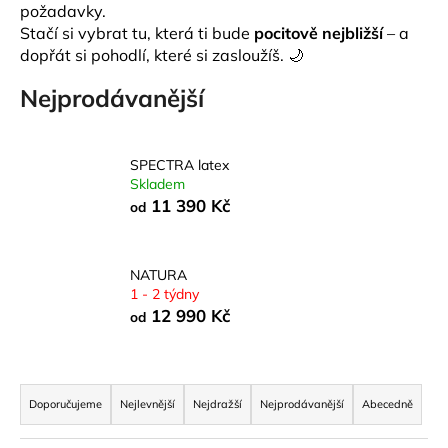
požadavky.
a
Stačí si vybrat tu, která ti bude
pocitově nejbližší
– a
j
dopřát si pohodlí, které si zasloužíš. 🌙
í
Nejprodávanější
t
?
SPECTRA latex
Skladem
11 390 Kč
od
HLEDAT
NATURA
1 - 2 týdny
12 990 Kč
D
od
o
p
Ř
o
a
r
Doporučujeme
Nejlevnější
Nejdražší
Nejprodávanější
Abecedně
u
z