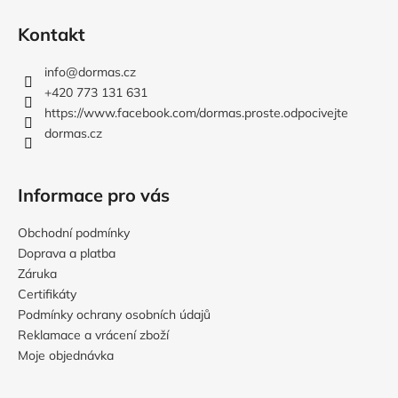
Z
á
Kontakt
p
a
info
@
dormas.cz
t
+420 773 131 631
í
https://www.facebook.com/dormas.proste.odpocivejte
dormas.cz
Informace pro vás
Obchodní podmínky
Doprava a platba
Záruka
Certifikáty
Podmínky ochrany osobních údajů
Reklamace a vrácení zboží
Moje objednávka