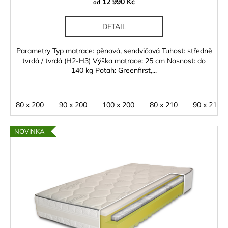
12 990 Kč
od
DETAIL
Parametry Typ matrace: pěnová, sendvičová Tuhost: středně
tvrdá / tvrdá (H2-H3) Výška matrace: 25 cm Nosnost: do
140 kg Potah: Greenfirst,...
80 x 200
90 x 200
100 x 200
80 x 210
90 x 210
NOVINKA