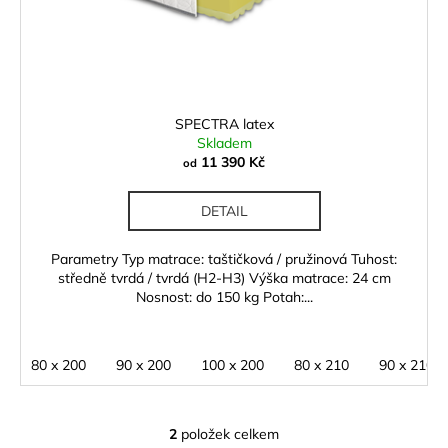
SPECTRA latex
Skladem
11 390 Kč
od
DETAIL
Parametry Typ matrace: taštičková / pružinová Tuhost:
středně tvrdá / tvrdá (H2-H3) Výška matrace: 24 cm
Nosnost: do 150 kg Potah:...
80 x 200
90 x 200
100 x 200
80 x 210
90 x 210
2
položek celkem
O