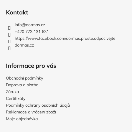
Z
á
Kontakt
p
a
info
@
dormas.cz
t
+420 773 131 631
í
https://www.facebook.com/dormas.proste.odpocivejte
dormas.cz
Informace pro vás
Obchodní podmínky
Doprava a platba
Záruka
Certifikáty
Podmínky ochrany osobních údajů
Reklamace a vrácení zboží
Moje objednávka