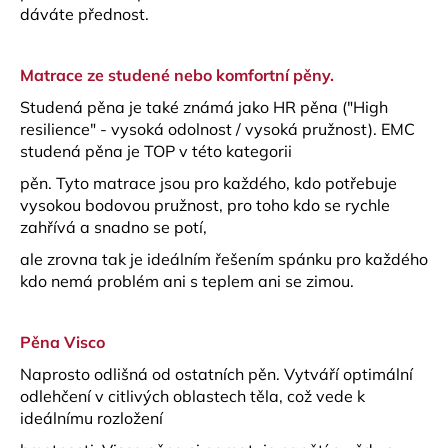
č
dáváte přednost.
u
j
e
Matrace ze studené
nebo
komfortní pěny.
m
Studená pěna je také známá jako HR pěna ("High
e
resilience" - vysoká odolnost / vysoká pružnost). EMC
studená pěna je TOP v této kategorii
pěn. Tyto matrace jsou pro každého, kdo potřebuje
vysokou bodovou pružnost, pro toho kdo se rychle
zahřívá a snadno se potí,
ale zrovna tak je ideálním řešením spánku pro každého
kdo nemá problém ani s teplem ani se zimou.
Pěna Visco
Naprosto odlišná od ostatních pěn. Vytváří optimální
odlehčení v citlivých oblastech těla, což vede k
ideálnímu rozložení