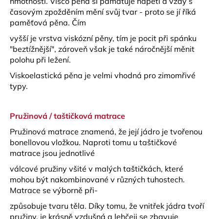
hmotnosti. Visco pěna si pamatuje napětí a vždy s
časovým zpožděním mění svůj tvar - proto se jí říká
paměťová pěna. Čím
vyšší je vrstva viskózní pěny, tím je pocit při spánku
"beztížnější", zároveň však je také náročnější měnit
polohu při ležení.
Viskoelastická pěna je velmi vhodná pro zimomřivé
typy.
Pružinová / taštičková matrace
Pružinová matrace znamená, že její jádro je tvořenou
bonellovou vložkou. Naproti tomu u taštičkové
matrace jsou jednotlivé
válcové pružiny všité v malých taštičkách, které
mohou být nakombinované v různých tuhostech.
Matrace se výborně při-
způsobuje tvaru těla. Díky tomu, že vnitřek jádra tvoří
pružiny, je krásně vzdušná a lehčeji se zbavuje