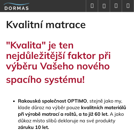
K
Přejít
Hledat
Náku
M
Přihlášení
na
o
obsah
Zpět
Zpět
košík
š
Kvalitní matrace
í
C
k
o
"Kvalita" je ten
p
nejdůležitější faktor při
o
t
výběru Vašeho nového
ř
spacího
s
ystému!
e
b
u
Rakouská společnost OPTIMO
, stejně jako my,
j
klade důraz na výběr pouze
kvalitních materiálů
e
při výrobě matrací a roštů, a to již 60 let.
A jako
t
důkaz místo slibů deklaruje na své produkty
e
záruku
10 let.
n