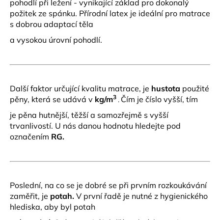
pohodlí při ležení - vynikající základ pro dokonalý
požitek ze spánku. Přírodní latex je ideální pro matrace
s dobrou adaptací těla
a vysokou úrovní pohodlí.
Další faktor určující kvalitu matrace, je
hustota
použité
3
pěny, která se udává v
kg/m
Čím je číslo vyšší, tím
.
je pěna hutnější, těžší a samozřejmě s vyšší
trvanlivostí. U nás danou hodnotu hledejte pod
označením
RG.
Poslední, na co se je dobré se při prvním rozkoukávání
zaměřit, je
potah.
V první řadě je nutné z hygienického
hlediska, aby byl potah