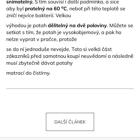
snímatelný.
S tím souvisí i další podmínka, a sice
o
aby
byl
pratelný na 60
C
, neboť při této teplotě se
zničí nejvíce bakterií. Velkou
výhodou j
e potah
dělitelný na dvě poloviny
. Můžete se
setkat s tím, že potah je vysokobjemový, a pak ho
nelze vyprat v pračce, protože
se do ní jednoduše nevejde. Toto si velká část
zákazníků před samotnou koupí neuvědomí a následně
musí zbytečně dávat potahy
matrací do čistírny.
DALŠÍ ČLÁNEK