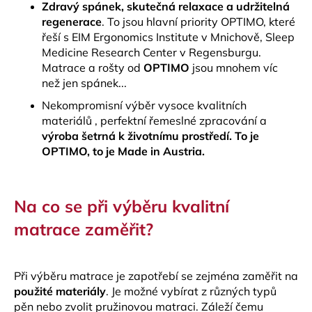
Zdravý spánek, skutečná relaxace a udržitelná
a
regenerace
. To jsou hlavní priority OPTIMO, které
j
řeší s EIM Ergonomics Institute v Mnichově, Sleep
í
Medicine Research Center v Regensburgu.
Matrace a rošty od
OPTIMO
jsou mnohem víc
t
než jen spánek...
?
Nekompromisní výběr vysoce kvalitních
materiálů , perfektní řemeslné zpracování a
výroba šetrná k životnímu prostředí. To je
OPTIMO, to je Made in Austria.
HLEDAT
Na co se při výběru kvalitní
D
matrace zaměřit?
o
p
o
Při výběru matrace je zapotřebí se zejména zaměřit na
r
použité materiály
. Je možné vybírat z různých typů
u
pěn nebo zvolit pružinovou matraci. Záleží čemu