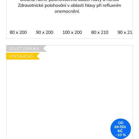
Zdravotnické polohování v oblasti hlavy při refluxním
onemocnění.
80 x 200
90 x 200
100 x 200
80 x 210
90 x 210
10 LET ZÁRUKA
VYSTAVENO
OD
19 701
KČ
–10 %