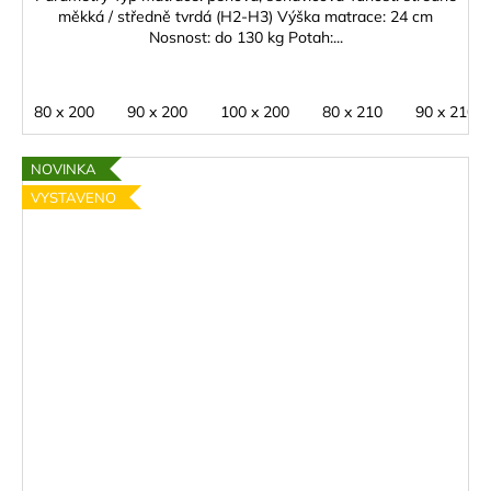
měkká / středně tvrdá (H2-H3) Výška matrace: 24 cm
Nosnost: do 130 kg Potah:...
80 x 200
90 x 200
100 x 200
80 x 210
90 x 210
NOVINKA
VYSTAVENO