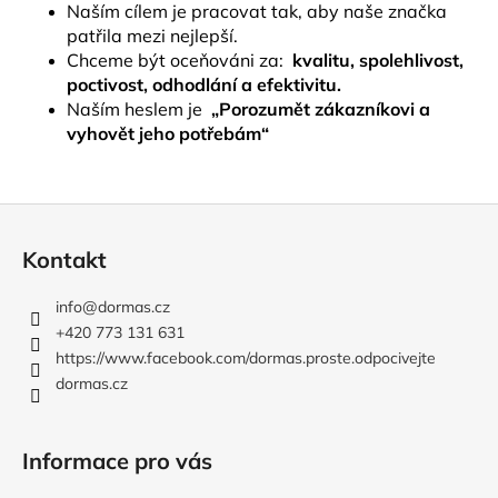
Naším cílem je pracovat tak, aby naše značka
patřila mezi nejlepší.
Chceme být oceňováni za:
kvalitu, spolehlivost,
poctivost, odhodlání a efektivitu.
Naším heslem je
„Porozumět zákazníkovi a
vyhovět jeho potřebám“
Z
á
Kontakt
p
a
info
@
dormas.cz
t
+420 773 131 631
í
https://www.facebook.com/dormas.proste.odpocivejte
dormas.cz
Informace pro vás