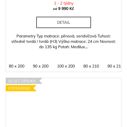
1 - 2 týdny
9 990 Kč
od
DETAIL
Parametry Typ matrace: pěnová, sendvičová Tuhost:
středně tvrdá / tvrdá (H3) Výška matrace: 24 cm Nosnost:
do 135 kg Potah: Medilux,...
80 x 200
90 x 200
100 x 200
80 x 210
90 x 210
10 LET ZÁRUKA
VYSTAVENO