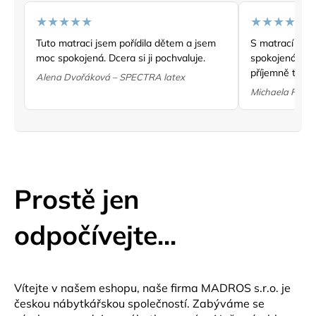
★★★★★
★★★★★
Tuto matraci jsem pořídila dětem a jsem
S matrací Nat
moc spokojená. Dcera si ji pochvaluje.
spokojená. Je
příjemně tuhá.
Alena Dvořáková – SPECTRA latex
Michaela P. –
Prostě jen
odpočívejte...
Vítejte v našem eshopu, naše firma MADROS s.r.o. je
českou nábytkářskou společností. Zabýváme se