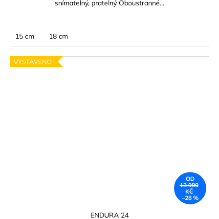
snímatelný, pratelný Oboustranné...
15 cm
18 cm
VYSTAVENO
OD
13 990
KČ
–28 %
ENDURA 24