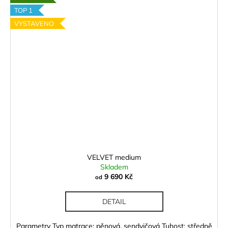
č
TOP 1
u
j
VYSTAVENO
e
m
e
VELVET medium
Skladem
9 690 Kč
od
DETAIL
Parametry Typ matrace: pěnová, sendvičová Tuhost: středně