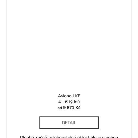
Aviono LKF
4 - 6 týdnů
9 871 Kč
od
DETAIL
Dlouhá, ručně polohovatelná oblast hlavy a nohou