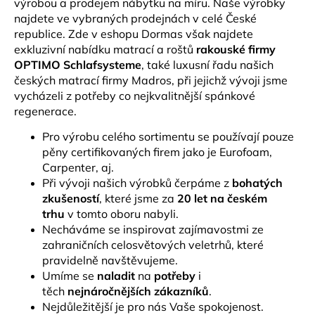
výrobou a prodejem nábytku na míru. Naše výrobky
najdete ve vybraných prodejnách v celé České
republice. Zde v eshopu Dormas však najdete
exkluzivní nabídku matrací a roštů
rakouské firmy
OPTIMO Schlafsysteme
, také
luxusní řadu našich
českých matrací firmy Madros, při jejichž vývoji jsme
vycházeli z potřeby co nejkvalitnější spánkové
regenerace.
Pro výrobu celého sortimentu se používají pouze
pěny certifikovaných firem jako je Eurofoam,
Carpenter, aj.
Při vývoji našich výrobků čerpáme z
bohatých
zkušeností
, které jsme za
20 let na českém
trhu
v tomto oboru nabyli.
Necháváme se inspirovat zajímavostmi ze
zahraničních celosvětových veletrhů, které
pravidelně navštěvujeme.
Umíme se
naladit
na
potřeby
i
těch
nejnáročnějších zákazníků
.
Nejdůležitější je pro nás Vaše spokojenost.