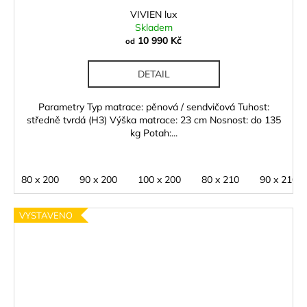
VIVIEN lux
Skladem
10 990 Kč
od
DETAIL
Parametry Typ matrace: pěnová / sendvičová Tuhost:
středně tvrdá (H3) Výška matrace: 23 cm Nosnost: do 135
kg Potah:...
80 x 200
90 x 200
100 x 200
80 x 210
90 x 210
VYSTAVENO