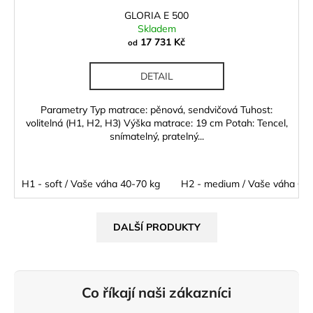
GLORIA E 500
Skladem
17 731 Kč
od
DETAIL
Parametry Typ matrace: pěnová, sendvičová Tuhost:
volitelná (H1, H2, H3) Výška matrace: 19 cm Potah: Tencel,
snímatelný, pratelný...
H1 - soft / Vaše váha 40-70 kg
H2 - medium / Vaše váha 60 
DALŠÍ PRODUKTY
Co říkají naši zákazníci