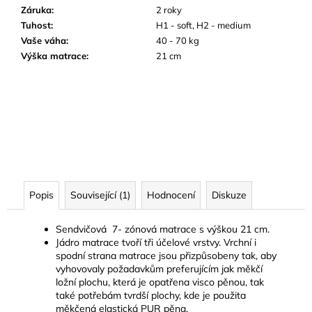
Záruka
:
2 roky
Tuhost
:
H1 - soft, H2 - medium
Vaše váha
:
40 - 70 kg
Výška matrace
:
21 cm
Popis
Související (1)
Hodnocení
Diskuze
Sendvičová 7- zónová matrace s výškou 21 cm.
Jádro matrace tvoří tři účelové vrstvy. Vrchní i
spodní strana matrace jsou přizpůsobeny tak, aby
vyhovovaly požadavkům preferujícím jak měkčí
ložní plochu, která je opatřena visco pěnou, tak
také potřebám tvrdší plochy, kde je použita
měkčená elastická PUR pěna.