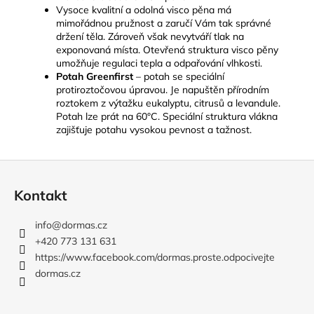
Vysoce kvalitní a odolná visco pěna má
mimořádnou pružnost a zaručí Vám tak správné
držení těla. Zároveň však nevytváří tlak na
exponovaná místa. Otevřená struktura visco pěny
umožňuje regulaci tepla a odpařování vlhkosti.
Potah Greenfirst
– potah se speciální
protiroztočovou úpravou. Je napuštěn přírodním
roztokem z výtažku eukalyptu, citrusů a levandule.
Potah lze prát na 60°C. Speciální struktura vlákna
zajišťuje potahu vysokou pevnost a tažnost.
Z
á
Kontakt
p
a
info
@
dormas.cz
t
+420 773 131 631
í
https://www.facebook.com/dormas.proste.odpocivejte
dormas.cz