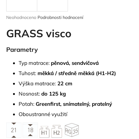
a
j
Průměrné
Neohodnoceno
Podrobnosti hodnocení
í
hodnocení
produktu
GRASS visco
t
je
?
0,0
z
Parametry
5
hvězdiček.
Typ matrace:
pěnová, sendvičová
HLEDAT
Tuhost:
měkká / středně měkká (H1-H2)
Výška matrace:
22 cm
Nosnost:
do 125 kg
D
Potah:
Greenfirst, snímatelný, pratelný
o
p
Oboustranné využití
o
r
u