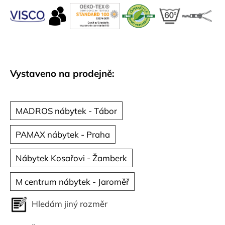
č
u
j
e
m
e
Vystaveno na prodejně:
MADROS nábytek - Tábor
PAMAX nábytek - Praha
Nábytek Kosařovi - Žamberk
M centrum nábytek - Jaroměř
Hledám jiný rozměr