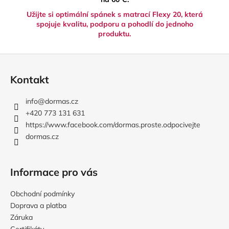
Užijte si optimální spánek s matrací Flexy 20, která
spojuje kvalitu, podporu a pohodlí do jednoho
produktu.
Z
á
Kontakt
p
a
info
@
dormas.cz
t
+420 773 131 631
í
https://www.facebook.com/dormas.proste.odpocivejte
dormas.cz
Informace pro vás
Obchodní podmínky
Doprava a platba
Záruka
Certifikáty