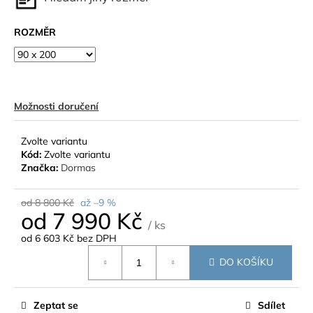
č
u
j
ROZMĚR
e
m
e
Možnosti doručení
Zvolte variantu
Kód:
Zvolte variantu
Značka:
Dormas
od 8 800 Kč
až –9 %
od
7 990 Kč
/ ks
od
6 603 Kč
bez DPH
Měrná
DO KOŠÍKU
cena:
Zeptat se
Sdílet