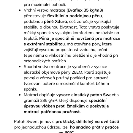
pro maximální pohodlí.
Vrchní vrstva matrace (
Evaflex 35 kg/m3
)
představuje
flexibilní a poddajnou pěnu
,
podobnou
pěně Xdura
, což zaručuje vynikající
stabilitu a dlouhou životnost. Tato vrstva poskytuje
měkký spánek s vysokým komfortem, nezávisle na
teplotě.
Pěna je speciálně navržená pro matrace
s extrémní stabilitou
, má otevřené póry, které
zajišťují vysokou propustnost vzduchu, brání
tepelnému a vlhkostnímu přetížení a je vhodná při
ortopedických potížích.
Spodní vrstva matrace je vyrobená z vysoce
elastické objemové pěny 28EM, která zajišťuje
pevný a zároveň pružný podklad pro správné
tvarování páteře a maximální komfort během
spánku.
Matraci doplňuje
vysoce elastický potah Sweet
s
gramáží 285 g/m², který disponuje
speciální
úpravou vláken proti žmolkům
a
poskytuje
matraci potřebnou pružnost.
Potah Sweet je navíc
praktický, dělitelný na dvě části
pro jednoduchou údržbu, lze
ho snadno prát v pračce
na 60°C.