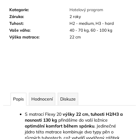
Kategorie
:
Hotelový program
Záruka
:
2 roky
Tuhost
:
H2 - medium, H3 - hard
Vaše váha
:
40 - 70 kg, 60 - 100 kg
Výška matrace
:
22 cm
Popis
Hodnocení
Diskuze
S matrací Flexy 20
výšky 22 cm, tuhosti H2/H3 a
nosnosti 130 kg
přinášíme do vaší ložnice
optimální komfort během spánku
. Jedinečné
jádro této matrace kombinuje dva typy pěn o
různých tuhostech, což vytváří vyvážený zážitek