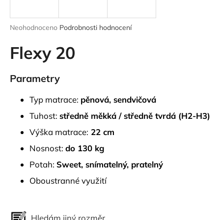
a
j
Průměrné
Neohodnoceno
Podrobnosti hodnocení
í
hodnocení
produktu
Flexy 20
t
je
?
0,0
z
Parametry
5
hvězdiček.
Typ matrace:
pěnová, sendvičová
HLEDAT
Tuhost:
středně měkká / středně tvrdá (H2-H3)
Výška matrace:
22 cm
Nosnost:
do 130 kg
D
Potah:
Sweet
, snímatelný, pratelný
o
p
Oboustranné využití
o
r
u
Hledám jiný rozměr