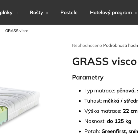
plňky
Rošty
Postele
Hotelový program
GRASS visco
Co potřebujete najít?
Průměrné
Neohodnoceno
Podrobnosti hodn
hodnocení
produktu
GRASS visco
HLEDAT
je
0,0
z
Parametry
5
Doporučujeme
hvězdiček.
Typ matrace:
pěnová, 
Tuhost:
měkká / stře
Výška matrace:
22 cm
Nosnost:
do 125 kg
Potah:
Greenfirst, sní