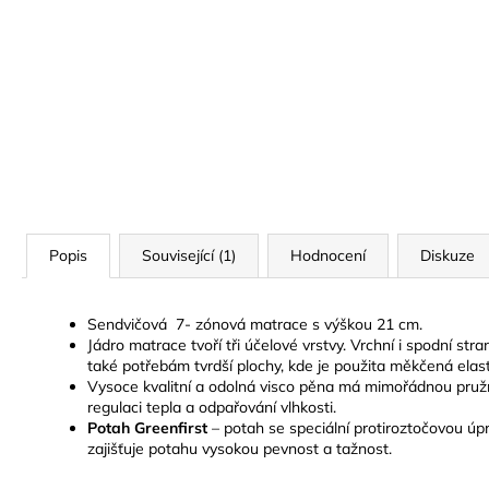
Popis
Související (1)
Hodnocení
Diskuze
Sendvičová 7- zónová matrace s výškou 21 cm.
Jádro matrace tvoří tři účelové vrstvy. Vrchní i spodní s
také potřebám tvrdší plochy, kde je použita měkčená ela
Vysoce kvalitní a odolná visco pěna má mimořádnou pružn
regulaci tepla a odpařování vlhkosti.
Potah Greenfirst
– potah se speciální protiroztočovou úpr
zajišťuje potahu vysokou pevnost a tažnost.