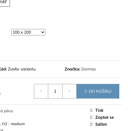
měř
Kód:
Zvolte variantu
Značka:
Dormas
DO KOŠÍKU
s
Tisk
vá pěna
Zeptat se
t, H2 - medium
Sdílet
kg