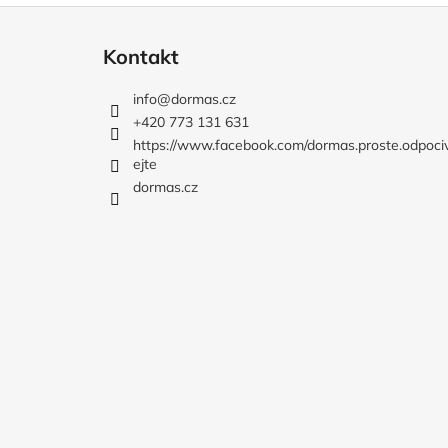
Z
á
Kontakt
p
a
info
@
dormas.cz
t
+420 773 131 631
í
https://www.facebook.com/dormas.proste.odpoci
ejte
dormas.cz