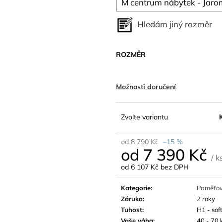
M centrum nábytek - Jaro
Hledám jiný rozměr
ROZMĚR
Možnosti doručení
Zvolte variantu
od 8 790 Kč
–15 %
od
7 390 Kč
/ k
od
6 107 Kč
bez DPH
Měrná
cena:
Kategorie
:
Paměťo
Záruka
:
2 roky
Tuhost
:
H1 - sof
Vaše váha
:
40 - 70 