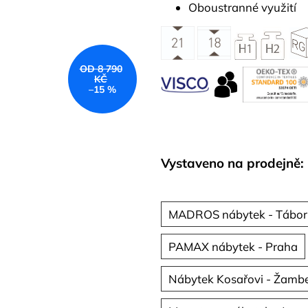
Oboustranné využití
OD 8 790
KČ
–15 %
Vystaveno na prodejně:
MADROS nábytek - Tábor
PAMAX nábytek - Praha
Nábytek Kosařovi - Žamb