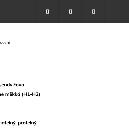
Hledat
Přihlášení
Nákupní
Dárkové poukazy
Vše o spánku
Kontakty
košík
ocení
sendvičová
dně měkká (H1-H2)
matelný, pratelný