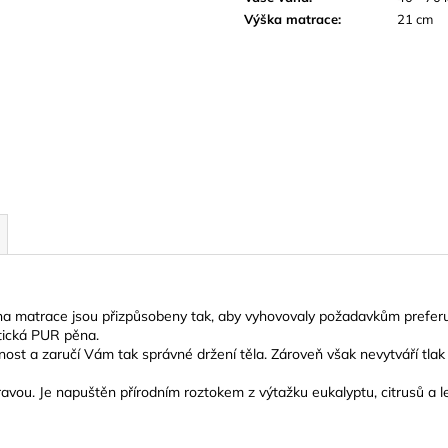
Výška matrace
:
21 cm
trana matrace jsou přizpůsobeny tak, aby vyhovovaly požadavkům preferuj
stická PUR pěna.
ost a zaručí Vám tak správné držení těla. Zároveň však nevytváří tla
avou. Je napuštěn přírodním roztokem z výtažku eukalyptu, citrusů a le