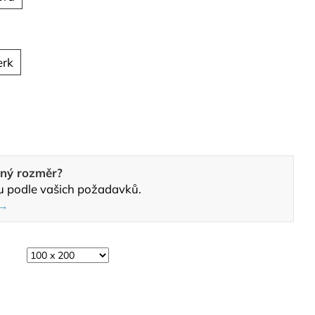
erk
aný rozměr?
u podle vašich požadavků.
 →