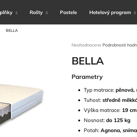
plňky
Rošty
Postele
Hotelový program
BELLA
Co potřebujete najít?
Průměrné
Neohodnoceno
Podrobnosti hodn
hodnocení
produktu
BELLA
HLEDAT
je
0,0
z
Parametry
5
Doporučujeme
hvězdiček.
Typ matrace:
pěnová, 
Tuhost:
středně měkká
Výška matrace:
19 cm
Nosnost:
do 125 kg
Potah:
Agnona, snímat