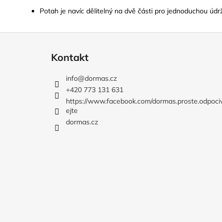
Potah je navíc dělitelný na dvě části pro jednoduchou úd
Z
á
Kontakt
p
a
info
@
dormas.cz
t
+420 773 131 631
í
https://www.facebook.com/dormas.proste.odpoci
ejte
dormas.cz