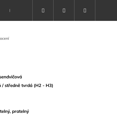
Hledat
Přihlášení
Nákupní
Dárkové poukazy
Vše o spánku
Kontakty
košík
ocení
sendvičová
 / středně tvrdá (H2 - H3)
elný, pratelný