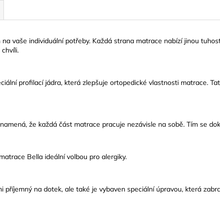
na vaše individuální potřeby. Každá strana matrace nabízí jinou tuhost
hvíli.
ální profilací jádra, která zlepšuje ortopedické vlastnosti matrace. Tato
 znamená, že každá část matrace pracuje nezávisle na sobě. Tím se d
atrace Bella ideální volbou pro alergiky.
i příjemný na dotek, ale také je vybaven speciální úpravou, která za