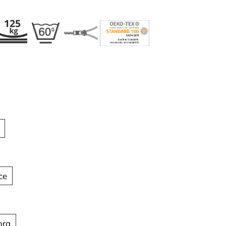
ce
ora