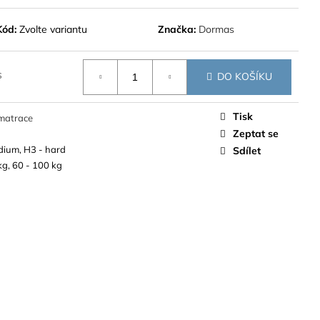
Kód:
Zvolte variantu
Značka:
Dormas
s
DO KOŠÍKU
Tisk
matrace
Zeptat se
dium, H3 - hard
Sdílet
kg, 60 - 100 kg