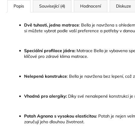
Popis
Související (4)
Hodnocení
Diskuze
Dvě tuhosti, jedna matrace
:
Bella je navržena s ohledem 
si můžete vybrat podle vaší preference a potřeby v danou c
Speciální profilace jádra:
Matrace Bella je vybavena speci
klíčové pro zdravé klima matrace.
Nelepená konstrukce
:
Bella je navržena bez lepení, což
Vhodná pro alergiky:
Díky své nenalepené konstrukci je m
Potah Agnona s vysokou elasticitou
:
Potah je nejen velm
zaručují jeho dlouhou životnost.