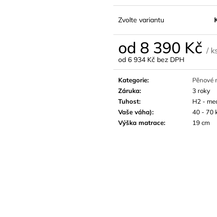
Zvolte variantu
od
8 390 Kč
/ k
od
6 934 Kč
bez DPH
Měrná
cena:
Kategorie
:
Pěnové 
Záruka
:
3 roky
Tuhost
:
H2 - me
Vaše váha)
:
40 - 70 
Výška matrace
:
19 cm