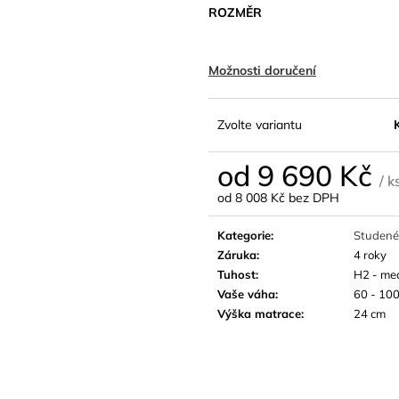
ROZMĚR
Možnosti doručení
Zvolte variantu
od
9 690 Kč
/ k
od
8 008 Kč
bez DPH
Měrná
cena:
Kategorie
:
Studené
Záruka
:
4 roky
Tuhost
:
H2 - me
Vaše váha
:
60 - 100
Výška matrace
:
24 cm