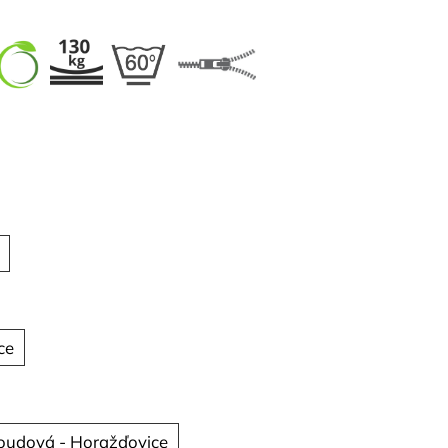
ce
oudová - Horažďovice