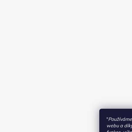
"
Používáme 
webu a díky