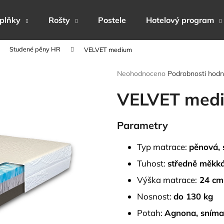
plňky
Rošty
Postele
Hotelový program
Studené pěny HR
VELVET medium
Co potřebujete najít?
Průměrné
Neohodnoceno
Podrobnosti hodn
hodnocení
produktu
VELVET med
HLEDAT
je
0,0
z
Parametry
5
Doporučujeme
hvězdiček.
Typ matrace:
pěnová, 
Tuhost:
středně měkká
Výška matrace:
24 cm
Nosnost:
do 130 kg
Potah:
Agnona,
sníma