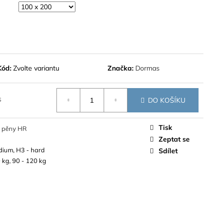
Kód:
Zvolte variantu
Značka:
Dormas
s
DO KOŠÍKU
Tisk
 pěny HR
Zeptat se
dium, H3 - hard
Sdílet
 kg, 90 - 120 kg