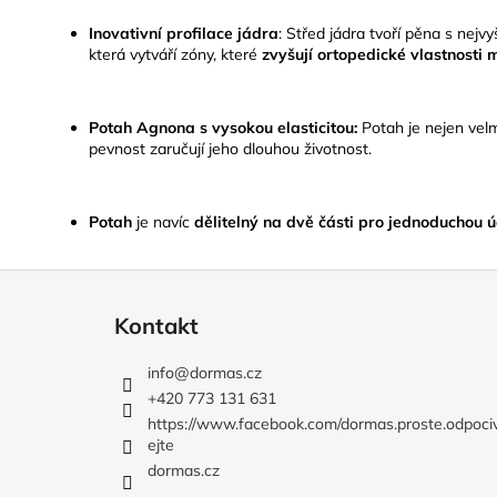
Inovativní profilace jádra
:
Střed jádra tvoří pěna s nejv
která vytváří zóny, které
zvyšují ortopedické vlastnosti
Potah Agnona s vysokou elasticitou:
Potah je nejen velm
pevnost zaručují jeho dlouhou životnost.
Potah
je navíc
dělitelný na dvě části pro jednoduchou 
Z
á
Kontakt
p
a
info
@
dormas.cz
t
+420 773 131 631
í
https://www.facebook.com/dormas.proste.odpoci
ejte
dormas.cz