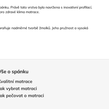
spánku
.
Právě tato vrstva byla navržena s inovativní profilací,
é pro zdravé klima matrace.
abraňuje nadměrné tvorbě žmolků. Jeho pružnost a vysoká
Vše o spánku
Kvalitní matrace
Jak vybrat matraci
Jak pečovat o matraci