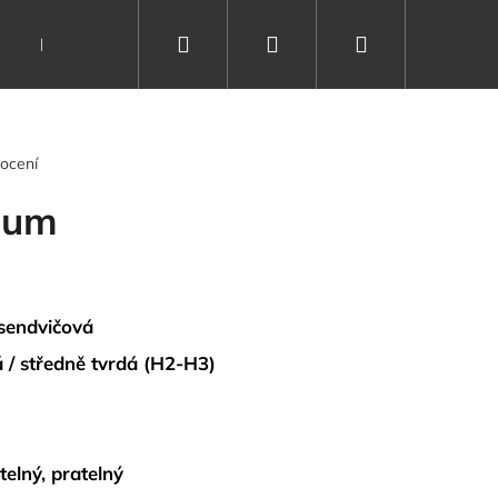
Hledat
Přihlášení
Nákupní
Dárkové poukazy
Vše o spánku
Kontakty
košík
ocení
ium
sendvičová
 / středně tvrdá (H2-H3)
telný, pratelný