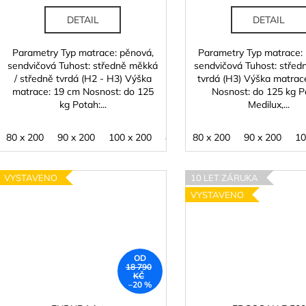
ů
DETAIL
DETAIL
Parametry Typ matrace: pěnová,
Parametry Typ matrace:
sendvičová Tuhost: středně měkká
sendvičová Tuhost: středn
/ středně tvrdá (H2 - H3) Výška
tvrdá (H3) Výška matrac
matrace: 19 cm Nosnost: do 125
Nosnost: do 125 kg P
kg Potah:...
Medilux,...
80 x 200
90 x 200
100 x 200
80 x 210
80 x 200
90 x 210
90 x 200
100 x 2
10
VYSTAVENO
10 LET ZÁRUKA
VYSTAVENO
OD
18 790
KČ
–20 %