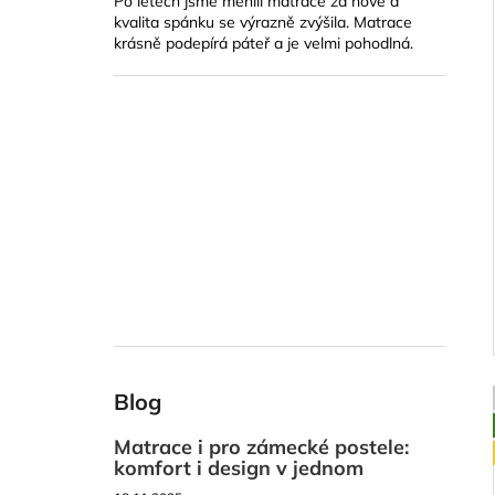
Po letech jsme měnili matrace za nové a
kvalita spánku se výrazně zvýšila. Matrace
krásně podepírá páteř a je velmi pohodlná.
Blog
Matrace i pro zámecké postele:
komfort i design v jednom