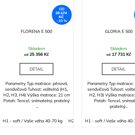
OD
28 174
KČ
–10 %
FLORENA E 500
GLORIA E 500
Skladem
Skladem
25 356 Kč
17 731 Kč
od
od
DETAIL
DETAIL
Parametry Typ matrace: pěnová,
Parametry Typ matrace:
sendvičová Tuhost: volitelná (H1,
sendvičová Tuhost: volite
H2, H3, H4) Výška matrace: 21 cm
H2, H3) Výška matrace
Potah: Tencel, snímatelný, pratelný
Potah: Tencel, snímat
...
pratelný...
H1 - soft / Vaše váha 40-70 kg
H2 - medium / Vaše váha 60 - 100
H1 - soft / Vaše váha 40-