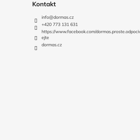
á
Kontakt
p
a
info
@
dormas.cz
t
+420 773 131 631
í
https://www.facebook.com/dormas.proste.odpoci
ejte
dormas.cz