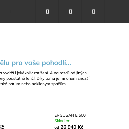
Hledat
Přihlášení
Nákupní
Dárkové poukazy
Vše o spánku
Kontakty
košík
lu pro vaše pohodlí...
vydrží i jakékoliv zatížení.
A na rozdíl od jiných
ěny podstatně lehčí.
Díky tomu je mnohem snazší
a také párům nebo neklidným spáčům.
ERGOSAN E 500
Skladem
Kč
26 940 Kč
od