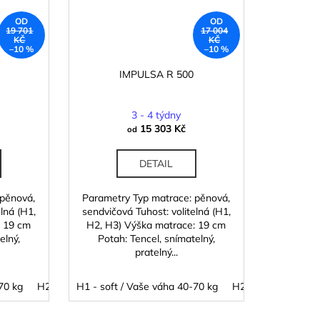
OD
OD
19 701
17 004
KČ
KČ
–10 %
–10 %
IMPULSA R 500
3 - 4 týdny
15 303 Kč
od
DETAIL
 pěnová,
Parametry Typ matrace: pěnová,
lná (H1,
sendvičová Tuhost: volitelná (H1,
: 19 cm
H2, H3) Výška matrace: 19 cm
elný,
Potah: Tencel, snímatelný,
pratelný...
 kg
70 kg
H3 - hard / Vaše váha 90 - 130 kg
H2 - medium / Vaše váha 60 - 100 kg
H1 - soft / Vaše váha 40-70 kg
H4 - extra hard / Vaše vá
H3 - hard / Vaše váh
H2 - medium / Vaš