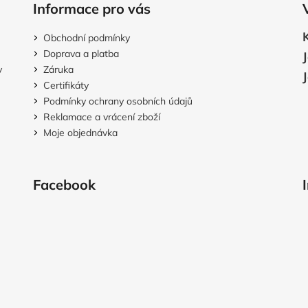
y
Informace pro vás
v
ý
Obchodní podmínky
p
Doprava a platba
i
v
Záruka
s
Certifikáty
u
Podmínky ochrany osobních údajů
Reklamace a vrácení zboží
Moje objednávka
Facebook