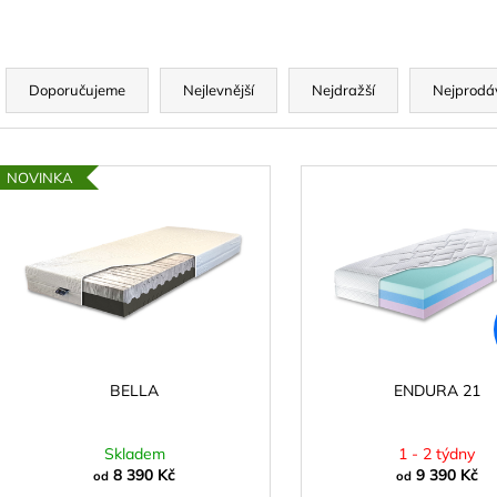
Ř
a
Doporučujeme
Nejlevnější
Nejdražší
Nejprodá
z
e
V
n
NOVINKA
ý
p
p
r
s
o
p
d
r
u
o
k
d
BELLA
ENDURA 21
t
u
ů
k
Skladem
1 - 2 týdny
t
8 390 Kč
9 390 Kč
od
od