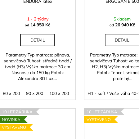
ENDURA latex
ERGOSAN E 500
1 - 2 týdny
Skladem
14 950 Kč
26 940 Kč
od
od
DETAIL
DETAIL
Parametry Typ matrace: pěnová,
Parametry Typ matrace:
sendvičová Tuhost: středně tvrdá /
sendvičová Tuhost: volite
tvrdá (H3) Výška matrace: 30 cm
H2, H3) Výška matrace
Nosnost: do 150 kg Potah:
Potah: Tencel, snímat
Alexandra 3D Lux,...
pratelný...
80 x 200
90 x 200
100 x 200
80 x 210
H1 - soft / Vaše váha 40-
90 x 210
100 x 2
10 LET ZÁRUKA
10 LET ZÁRUKA
NOVINKA
VYSTAVENO
VYSTAVENO