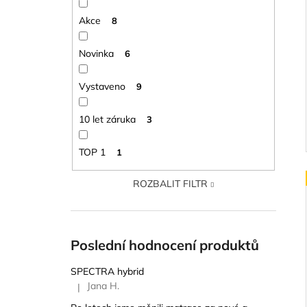
Akce
8
Novinka
6
Vystaveno
9
10 let záruka
3
TOP 1
1
ROZBALIT FILTR
Poslední hodnocení produktů
SPECTRA hybrid
Jana H.
|
Hodnocení produktu je 5 z 5 hvězdiček.