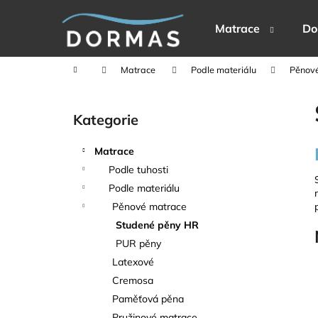
K
Přejít
na
o
Matrace
Do
obsah
Zpět
Zpět
š
do
do
í
Domů
Matrace
Podle materiálu
Pěnov
k
obchodu
obchodu
P
o
Kategorie
Přeskočit
s
kategorie
t
Matrace
r
Podle tuhosti
a
Podle materiálu
n
Pěnové matrace
n
Studené pěny HR
í
PUR pěny
p
Latexové
a
Cremosa
n
Paměťová pěna
e
Pružinové matrace