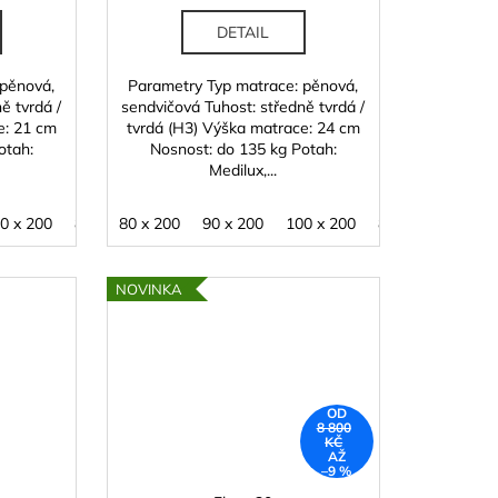
DETAIL
 pěnová,
Parametry Typ matrace: pěnová,
ě tvrdá /
sendvičová Tuhost: středně tvrdá /
e: 21 cm
tvrdá (H3) Výška matrace: 24 cm
otah:
Nosnost: do 135 kg Potah:
Medilux,...
10
0 x 200
120 x 200
80 x 210
80 x 200
140 x 200
90 x 210
90 x 200
160 x 200
100 x 210
100 x 200
180 x 200
120 x 200
80 x 210
140 x 200
90 x
NOVINKA
OD
8 800
KČ
AŽ
–9 %