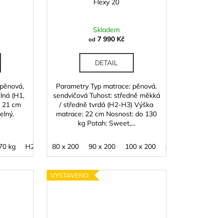
Flexy 20
Skladem
7 990 Kč
od
DETAIL
 pěnová,
Parametry Typ matrace: pěnová,
lná (H1,
sendvičová Tuhost: středně měkká
: 21 cm
/ středně tvrdá (H2-H3) Výška
elný,
matrace: 22 cm Nosnost: do 130
kg Potah: Sweet,...
70 kg
10
120 x 200
H2 - medium / Vaše váha 60 - 100 kg
80 x 200
140 x 200
90 x 200
160 x 200
100 x 200
180 x 200
H3 - hard / Vaše váh
80 x 210
90 x
VYSTAVENO