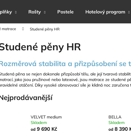
plňky
Rošty
Postele
Hotelový program
é matrace
Studené pěny HR
Co potřebujete najít?
Studené pěny HR
HLEDAT
Rozměrová stabilita a přizpůsobení se tě
Studená pěna se nejen dokonale přizpůsobí tělu, ale její tvarová stabilita 
Doporučujeme
matrací, jako jsou pružinové nebo latexové, jsou matrace ze studené p
pravidelné otáčení.
Díky vysoké obnovovací síle je klidná noc zaručen
Nejprodávanější
VELVET medium
BELLA
Skladem
Skladem
9 690 Kč
8 390 
od
od