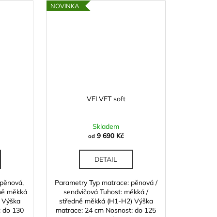
NOVINKA
VELVET soft
Skladem
9 690 Kč
od
DETAIL
 pěnová,
Parametry Typ matrace: pěnová /
dně měkká
sendvičová Tuhost: měkká /
) Výška
středně měkká (H1-H2) Výška
: do 130
matrace: 24 cm Nosnost: do 125