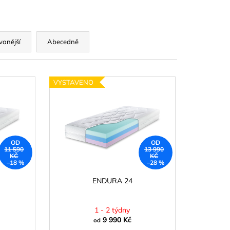
vanější
Abecedně
VYSTAVENO
OD
OD
11 590
13 990
KČ
KČ
–18 %
–28 %
ENDURA 24
1 - 2 týdny
9 990 Kč
od