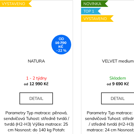
VYSTAVENO
NOVINKA
TOP 1
VYSTAVENO
OD
16 790
KČ
–22 %
NATURA
VELVET medium
1 - 2 týdny
Skladem
12 990 Kč
9 690 Kč
od
od
DETAIL
DETAIL
Parametry Typ matrace: pěnová,
Parametry Typ matrace:
sendvičová Tuhost: středně tvrdá /
sendvičová Tuhost: stře
tvrdá (H2-H3) Výška matrace: 25
/ středně tvrdá (H2-H3
cm Nosnost: do 140 kg Potah:
matrace: 24 cm Nosnost