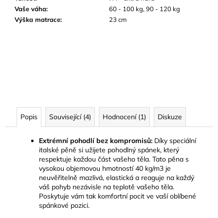
Vaše váha
:
60 - 100 kg, 90 - 120 kg
Výška matrace
:
23 cm
Popis
Související (4)
Hodnocení (1)
Diskuze
Extrémní pohodlí bez kompromisů:
Díky speciální
italské pěně si užijete pohodlný spánek, který
respektuje každou část vašeho těla. Tato pěna s
vysokou objemovou hmotností 40 kg/m3 je
neuvěřitelně mazlivá, elastická a reaguje na každý
váš pohyb nezávisle na teplotě vašeho těla.
Poskytuje vám tak komfortní pocit ve vaší oblíbené
spánkové pozici.