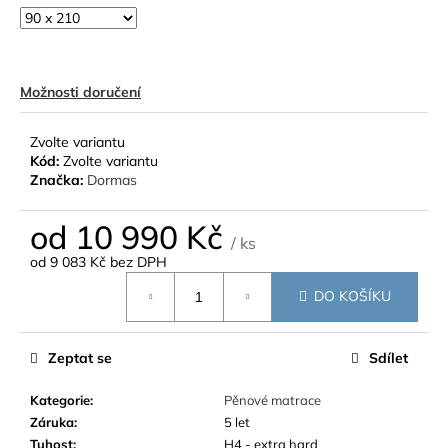
Možnosti doručení
Zvolte variantu
Kód:
Zvolte variantu
Značka:
Dormas
od
10 990 Kč
/ ks
od
9 083 Kč
bez DPH
Měrná
DO KOŠÍKU
cena:
Zeptat se
Sdílet
Kategorie
:
Pěnové matrace
Záruka
:
5 let
Tuhost
:
H4 - extra hard