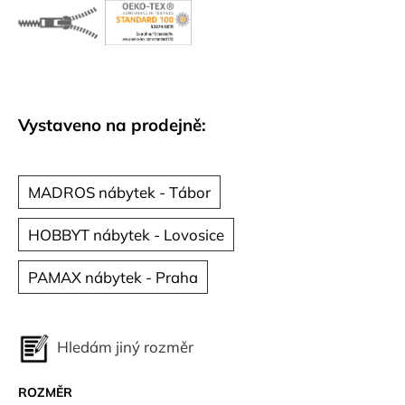
č
u
j
e
m
e
Vystaveno na prodejně:
MADROS nábytek - Tábor
HOBBYT nábytek - Lovosice
PAMAX nábytek - Praha
Hledám jiný rozměr
ROZMĚR