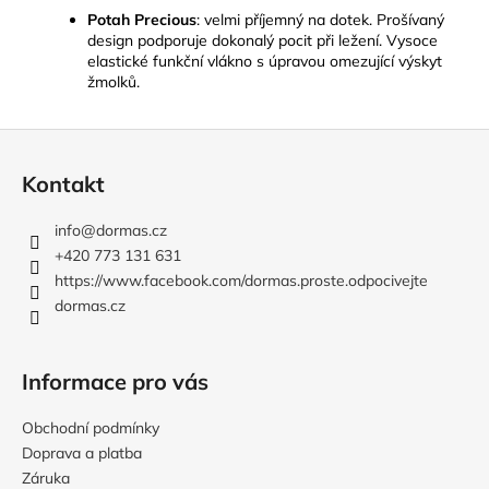
Potah Precious
:
velmi příjemný na dotek. Prošívaný
design podporuje dokonalý pocit při ležení. Vysoce
elastické funkční vlákno s úpravou omezující výskyt
žmolků.
Z
á
Kontakt
p
a
info
@
dormas.cz
t
+420 773 131 631
í
https://www.facebook.com/dormas.proste.odpocivejte
dormas.cz
Informace pro vás
Obchodní podmínky
Doprava a platba
Záruka