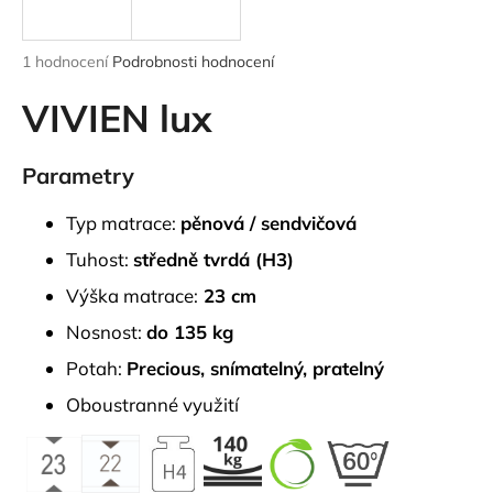
a
j
Průměrné
1 hodnocení
Podrobnosti hodnocení
í
hodnocení
produktu
VIVIEN lux
t
je
?
5,0
z
Parametry
5
hvězdiček.
Typ matrace:
pěnová / sendvičová
HLEDAT
Tuhost:
středně tvrdá (H3)
Výška matrace:
23 cm
Nosnost:
do 135 kg
D
Potah:
Precious,
snímatelný, pratelný
o
p
Oboustranné využití
o
r
u