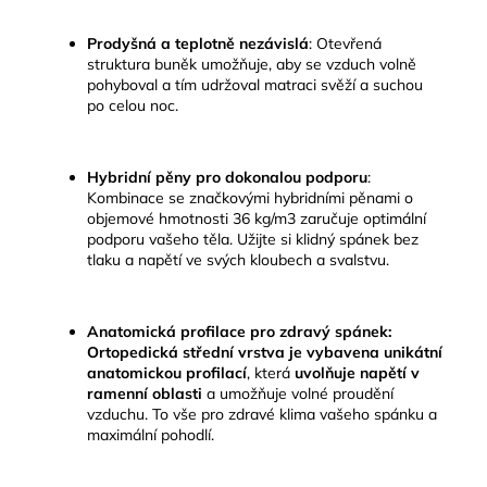
Prodyšná a teplotně nezávislá
:
Otevřená
struktura buněk umožňuje, aby se vzduch volně
pohyboval a tím udržoval matraci svěží a suchou
po celou noc.
Hybridní pěny pro dokonalou podporu
:
Kombinace se značkovými hybridními pěnami o
objemové hmotnosti 36 kg/m3 zaručuje optimální
podporu vašeho těla. Užijte si klidný spánek bez
tlaku a napětí ve svých kloubech a svalstvu.
Anatomická profilace pro zdravý spánek:
Ortopedická střední vrstva je vybavena unikátní
anatomickou profilací
, která
uvolňuje napětí v
ramenní oblasti
a umožňuje volné proudění
vzduchu. To vše pro zdravé klima vašeho spánku a
maximální pohodlí.