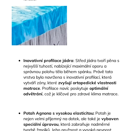
Inovativní profilace jádra
:
Střed jádra tvoří pěna s
nejvyšší tuhostí, nabízející maximální oporu a
správnou polohu těla během spánku
.
Právě tato
vrstva byla navržena s inovativní profilací, která
vytváří zóny, které
zvyšují ortopedické vlastnosti
matrace
. Profilace navíc poskytuje
optimální
odvětrání
, což je klíčové pro zdravé klima matrace.
Potah Agnona s vysokou elasticitou:
Potah je
nejen velmi příjemný na dotek, ale také je
vybaven
speciální úpravou
, která zabraňuje nadměrné
tvorbě žmolků. Jeho pružnost a vysoká pevnost