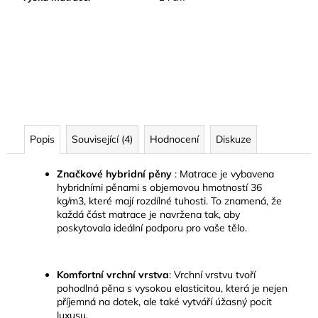
Popis
Související (4)
Hodnocení
Diskuze
Značkové hybridní pěny
:
Matrace je vybavena
hybridními pěnami s objemovou hmotností 36
kg/m3, které mají rozdílné tuhosti. To znamená, že
každá část matrace je navržena tak, aby
poskytovala ideální podporu pro vaše tělo.
Komfortní vrchní vrstva
:
Vrchní vrstvu tvoří
pohodlná pěna
s vysokou elasticitou, která je nejen
příjemná na dotek, ale také vytváří úžasný pocit
luxusu.