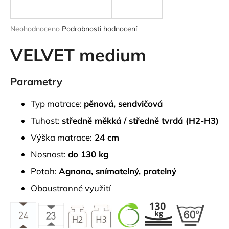
a
j
Průměrné
Neohodnoceno
Podrobnosti hodnocení
í
hodnocení
produktu
VELVET medium
t
je
?
0,0
z
Parametry
5
hvězdiček.
Typ matrace:
pěnová, sendvičová
HLEDAT
Tuhost:
středně měkká / středně tvrdá (H2-H3)
Výška matrace:
24 cm
Nosnost:
do 130 kg
D
Potah:
Agnona,
snímatelný, pratelný
o
p
Oboustranné využití
o
r
u