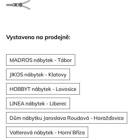
č
u
j
e
m
e
Vystaveno na prodejně:
MADROS nábytek - Tábor
JIKOS nábytek - Klatovy
HOBBYT nábytek - Lovosice
LINEA nábytek - Liberec
Dům nábytku Jaroslava Roudová - Horažďovice
Valterová nábytek - Horní Bříza