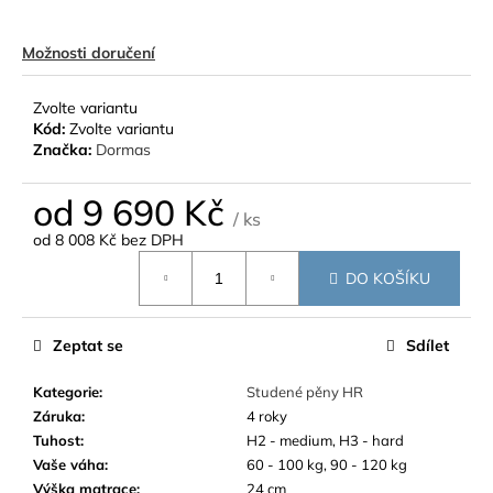
Možnosti doručení
Zvolte variantu
Kód:
Zvolte variantu
Značka:
Dormas
od
9 690 Kč
/ ks
od
8 008 Kč
bez DPH
Měrná
DO KOŠÍKU
cena:
Zeptat se
Sdílet
Kategorie
:
Studené pěny HR
Záruka
:
4 roky
Tuhost
:
H2 - medium, H3 - hard
Vaše váha
:
60 - 100 kg, 90 - 120 kg
Výška matrace
:
24 cm