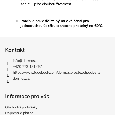
zaručují jeho dlouhou životnost.
Potah
je navíc
dělitelný na dvě části pro
jednoduchou údržbu a snadno pratelný na 60°C.
Z
á
Kontakt
p
a
info
@
dormas.cz
t
+420 773 131 631
í
https://www.facebook.com/dormas.proste.odpocivejte
dormas.cz
Informace pro vás
Obchodní podmínky
Doprava a platba