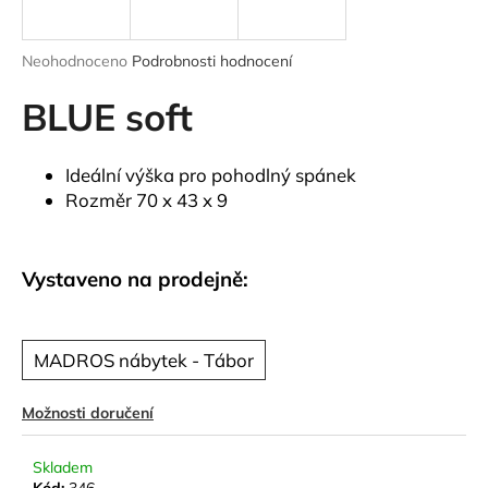
a
j
Průměrné
Neohodnoceno
Podrobnosti hodnocení
í
hodnocení
produktu
BLUE soft
t
je
?
0,0
z
Ideální výška pro pohodlný spánek
5
Rozměr 70 x 43 x 9
hvězdiček.
HLEDAT
Vystaveno na prodejně:
D
MADROS nábytek - Tábor
o
p
Možnosti doručení
o
r
u
Skladem