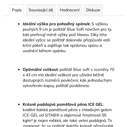
Popis
Související (4)
Hodnocení
Diskuze
Ideální výška pro pohodlný spánek:
S výškou
pouhých 9 cm je polštář Blue Soft navržen pro ty,
kdo preferují méně výšky pod hlavou. Díky této
ideální výšce se polštář dokonale přizpůsobí vaší
krční páteři a zajišťuje tak správnou oporu a
uvolnění během spánku.
Optimální velikost:
polštář Blue soft s rozměry 70
x 43 cm má ideální velikost pro užívání běžně
dostupných rozměrů povlečení, kde jednoduchým
vytvořením kapsy, polštář povléknete.
Krásně poddajná paměťová pěna ICE GEL
:
kvalitní italská paměťová pěna s chladivým gelem
ICE-GEL od SITAB® o objemové hmotnosti 55
kg/m³ je nejen měkká, ale také velmi poddajná.
To
znamená, že se polštář dokáže krásně přizpůsobit