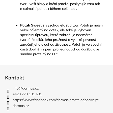
tvaru vaší hlavy a krční páteře, poskytujíc vám tak
maximální pohodlí během celé noci.
Potah Sweet
s vysokou elasticitou
: Potah je nejen
velmi příjemný na dotek, ale také je vybaven
speciální úpravou, která zabraňuje nadměrné
tvorbě žmolků. Jeho pružnost a vysoká pevnost
zaručují jeho dlouhou životnost. Potah je ve spodní
části doplněn zipem pro jednoduchou údržbu a je
snadno pratelný
na 60°C.
Z
á
Kontakt
p
a
info
@
dormas.cz
t
+420 773 131 631
í
https://www.facebook.com/dormas.proste.odpocivejte
dormas.cz