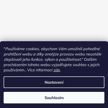
"
Používáme cookies, abychom Vám umožnili pohodlné
prohlížení webu a díky analýze provozu webu neustále
zlepšovali jeho funkce, výkon a použitelnost.
"
Dalším
procházením tohoto webu vyjadřujete souhlas s jejich
používáním.. Více informací
zde
.
Sledovat na Instagramu
Nastavení
Vytvořil Shoptet
Copyright 2026
Dormas
. Všechna práva vyhrazena.
Upravit
Souhlasím
nastavení cookies