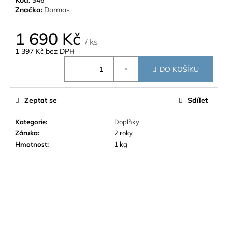
č
Kód:
346
Značka:
Dormas
u
j
1 690 Kč
e
/ ks
m
1 397 Kč bez DPH
e
Měrná
DO KOŠÍKU
cena:
Zeptat se
Sdílet
Kategorie
:
Doplňky
Záruka
:
2 roky
Hmotnost
:
1 kg