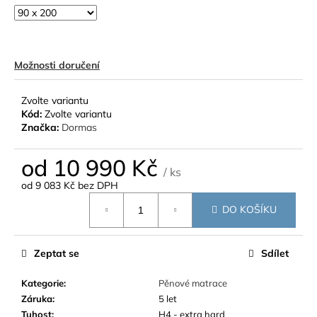
Možnosti doručení
Zvolte variantu
Kód:
Zvolte variantu
Značka:
Dormas
od
10 990 Kč
/ ks
od
9 083 Kč
bez DPH
Měrná
DO KOŠÍKU
cena:
Zeptat se
Sdílet
Kategorie
:
Pěnové matrace
Záruka
:
5 let
Tuhost
:
H4 - extra hard