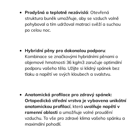
Prodyšná a teplotně nezávislá
:
Otevřená
struktura buněk umožňuje, aby se vzduch volně
pohyboval a tím udržoval matraci svěží a suchou
po celou noc.
Hybridní pěny pro dokonalou podporu
:
Kombinace se značkovými hybridními pěnami o
objemové hmotnosti 36 kg/m3 zaručuje optimální
podporu vašeho těla. Užijte si klidný spánek bez
tlaku a napětí ve svých kloubech a svalstvu.
Anatomická profilace pro zdravý spánek:
Ortopedická střední vrstva je vybavena unikátní
anatomickou profilací
, která
uvolňuje napětí v
ramenní oblasti
a umožňuje volné proudění
vzduchu. To vše pro zdravé klima vašeho spánku a
maximální pohodlí.