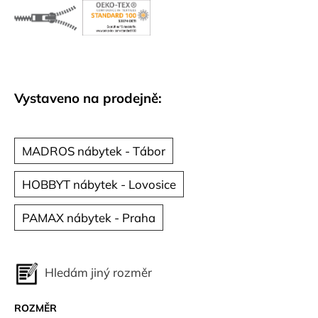
č
u
j
e
m
e
Vystaveno na prodejně:
MADROS nábytek - Tábor
HOBBYT nábytek - Lovosice
PAMAX nábytek - Praha
Hledám jiný rozměr
ROZMĚR