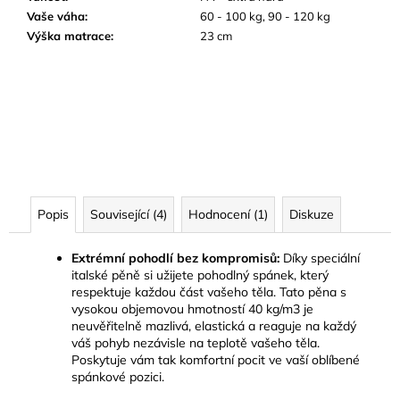
Vaše váha
:
60 - 100 kg, 90 - 120 kg
Výška matrace
:
23 cm
Popis
Související (4)
Hodnocení (1)
Diskuze
Extrémní pohodlí bez kompromisů:
Díky speciální
italské pěně si užijete pohodlný spánek, který
respektuje každou část vašeho těla. Tato pěna s
vysokou objemovou hmotností 40 kg/m3 je
neuvěřitelně mazlivá, elastická a reaguje na každý
váš pohyb nezávisle na teplotě vašeho těla.
Poskytuje vám tak komfortní pocit ve vaší oblíbené
spánkové pozici.