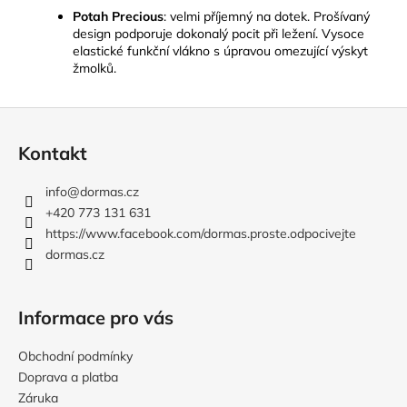
Potah Precious
:
velmi příjemný na dotek. Prošívaný
design podporuje dokonalý pocit při ležení. Vysoce
elastické funkční vlákno s úpravou omezující výskyt
žmolků.
Z
á
Kontakt
p
a
info
@
dormas.cz
t
+420 773 131 631
í
https://www.facebook.com/dormas.proste.odpocivejte
dormas.cz
Informace pro vás
Obchodní podmínky
Doprava a platba
Záruka