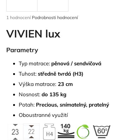
a
j
Průměrné
1 hodnocení
Podrobnosti hodnocení
í
hodnocení
produktu
VIVIEN lux
t
je
?
5,0
z
Parametry
5
hvězdiček.
Typ matrace:
pěnová / sendvičová
HLEDAT
Tuhost:
středně tvrdá (H3)
Výška matrace:
23 cm
Nosnost:
do 135 kg
D
Potah:
Precious,
snímatelný, pratelný
o
p
Oboustranné využití
o
r
u