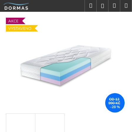
K
Přejít
Hledat
Náku
M
Přihlášení
na
o
obsah
Zpět
Zpět
košík
š
AKCE
í
VYSTAVENO
C
k
o
p
o
t
ř
e
b
u
OD 13
j
990 KČ
–28 %
e
t
e
n