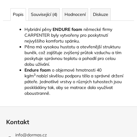
Popis
Související (4)
Hodnocení
Diskuze
Hybridní pěny
ENDURE foam
německé firmy
CARPENTER byly vytvořeny pro poskytnutí
nejvyššího komfortu spánku.
Pěna má vysokou hustotu a otevřenější strukturu
buněk, což zajišťuje zvýšený průtok vzduchu a tím
poskytuje správnou teplotu a pohodlí pro celou
dobu užívání.
Endure foam
o objemové hmotnosti 40
3
kg/m
nabízí skvělou podporu těla a správné držení
páteře. Jednotlivé vrstvy o různých tuhostech jsou
poskládány tak, aby se matrace dala využívat
oboustranně.
Z
á
Kontakt
p
a
info
@
dormas.cz