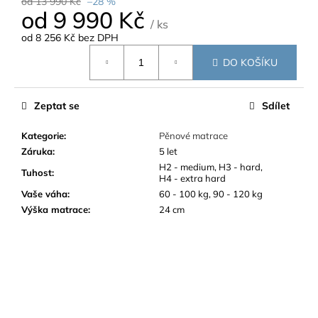
od 13 990 Kč
–28 %
od
9 990 Kč
/ ks
od
8 256 Kč
bez DPH
Měrná
DO KOŠÍKU
cena:
Zeptat se
Sdílet
Kategorie
:
Pěnové matrace
Záruka
:
5 let
H2 - medium, H3 - hard,
Tuhost
:
H4 - extra hard
Vaše váha
:
60 - 100 kg, 90 - 120 kg
Výška matrace
:
24 cm