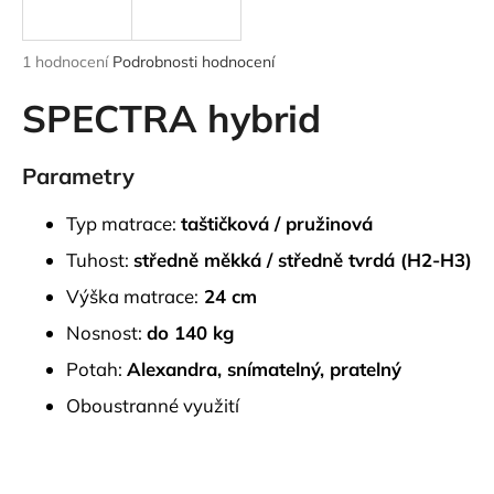
a
j
Průměrné
1 hodnocení
Podrobnosti hodnocení
í
hodnocení
produktu
SPECTRA hybrid
t
je
?
5,0
z
Parametry
5
hvězdiček.
Typ matrace:
taštičková / pružinová
HLEDAT
Tuhost:
středně měkká / středně tvrdá (H2-H3)
Výška matrace:
24 cm
Nosnost:
do 140 kg
D
Potah:
Alexandra,
snímatelný, pratelný
o
p
Oboustranné využití
o
r
u