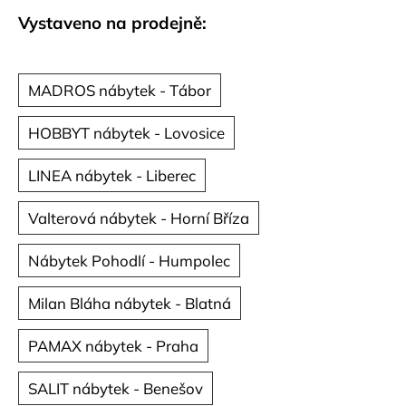
č
u
Vystaveno na prodejně:
j
e
m
MADROS nábytek - Tábor
e
HOBBYT nábytek - Lovosice
LINEA nábytek - Liberec
Valterová nábytek - Horní Bříza
Nábytek Pohodlí - Humpolec
Milan Bláha nábytek - Blatná
PAMAX nábytek - Praha
SALIT nábytek - Benešov