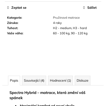
Zeptat se
Sdílet
Kategorie
:
Pružinové matrace
Záruka
:
4 roky
Tuhost
:
H2 - medium, H3 - hard
Vaše váha
:
60 - 100 kg, 90 - 120 kg
Popis
Související (4)
Hodnocení (1)
Diskuze
Spectra Hybrid – matrace, která změní váš
spánek
Maximální komfort od první chvíle