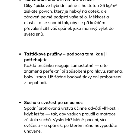
Díky špičkové hybridní pěně s hustotou 36 kg/m³
získáte povrch, který je hebký na dotek, ale
zároveň pevně podpírá vaše tělo. Měkkost a
elasticita se snoubí tak, aby se při každém
převalení cítil váš spánek jako marnivý výlet do
světa snů.
Taštičkové pružiny – podpora tam, kde ji
potřebujete
Každá pružinka reaguje samostatně — a to
znamená perfektní přizpůsobení pro hlavu, ramena,
boky i záda. Už žádné bodové tlaky ani probouzení
z nepohodlí.
Sucho a svěžest po celou noc
Spodní profilovaná vrstva účinně odvádí vlhkost, i
když ležíte — tak, aby vzduch proudil a matrace
zůstala suchá. Výsledek? Méně pocení, více
svěžesti – a spánek, po kterém ráno nevypadáte
unaveně.