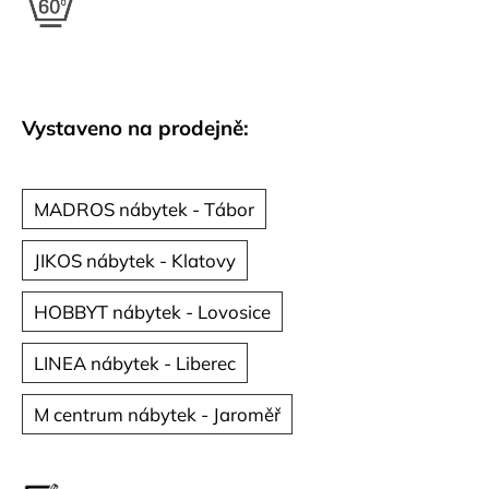
č
u
j
e
m
e
Vystaveno na prodejně:
MADROS nábytek - Tábor
JIKOS nábytek - Klatovy
HOBBYT nábytek - Lovosice
LINEA nábytek - Liberec
M centrum nábytek - Jaroměř