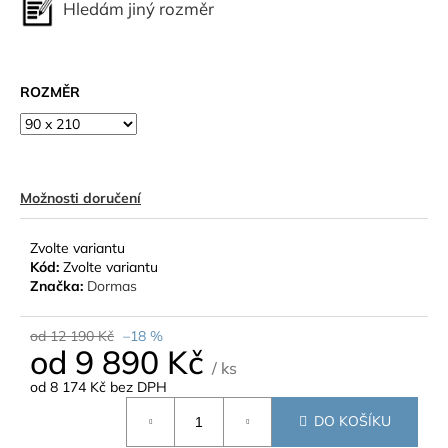
Hledám jiný rozměr
mezera
ROZMĚR
Možnosti doručení
Zvolte variantu
Kód:
Zvolte variantu
Značka:
Dormas
od 12 190 Kč
–18 %
od
9 890 Kč
/ ks
od
8 174 Kč
bez DPH
Měrná
DO KOŠÍKU
cena: