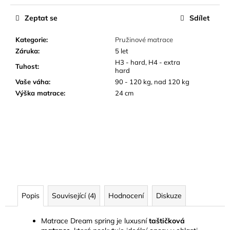
Zeptat se
Sdílet
Kategorie
:
Pružinové matrace
Záruka
:
5 let
H3 - hard, H4 - extra
Tuhost
:
hard
Vaše váha
:
90 - 120 kg, nad 120 kg
Výška matrace
:
24 cm
Popis
Související (4)
Hodnocení
Diskuze
Matrace Dream spring je luxusní
taštičková