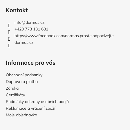
á
Kontakt
p
a
info
@
dormas.cz
t
+420 773 131 631
í
https://www.facebook.com/dormas.proste.odpocivejte
dormas.cz
Informace pro vás
Obchodní podmínky
Doprava a platba
Záruka
Certifikáty
Podmínky ochrany osobních údajů
Reklamace a vrácení zboží
Moje objednávka