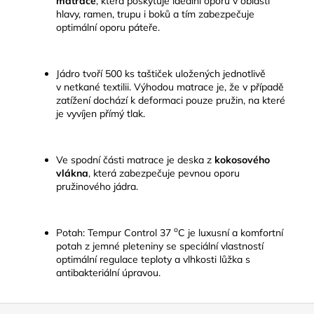
matrace
, která poskytuje ideální oporu v oblasti
hlavy, ramen, trupu i boků a tím zabezpečuje
optimální oporu páteře.
Jádro tvoří 500 ks taštiček uložených jednotlivě
v netkané textilii. Výhodou matrace je, že v případě
zatížení dochází k deformaci pouze pružin, na které
je vyvíjen přímý tlak.
Ve spodní části matrace je deska z
kokosového
vlákna
, která zabezpečuje pevnou oporu
pružinového jádra.
o
Potah: Tempur Control 37
C je luxusní a komfortní
potah z jemné pleteniny se speciální vlastností
optimální regulace teploty a vlhkosti lůžka s
antibakteriální úpravou.
Z