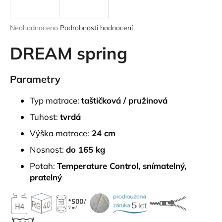
a
j
Průměrné
Neohodnoceno
Podrobnosti hodnocení
í
hodnocení
produktu
DREAM spring
t
je
?
0,0
z
Parametry
5
hvězdiček.
Typ matrace:
taštičková / pružinová
HLEDAT
Tuhost:
tvrdá
Výška matrace:
24 cm
Nosnost:
do 165 kg
D
Potah:
Temperature Control, snímatelný,
o
pratelný
p
o
r
u