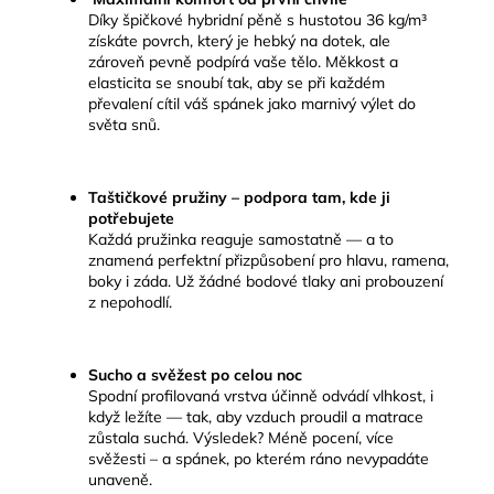
Díky špičkové hybridní pěně s hustotou 36 kg/m³
získáte povrch, který je hebký na dotek, ale
zároveň pevně podpírá vaše tělo. Měkkost a
elasticita se snoubí tak, aby se při každém
převalení cítil váš spánek jako marnivý výlet do
světa snů.
Taštičkové pružiny – podpora tam, kde ji
potřebujete
Každá pružinka reaguje samostatně — a to
znamená perfektní přizpůsobení pro hlavu, ramena,
boky i záda. Už žádné bodové tlaky ani probouzení
z nepohodlí.
Sucho a svěžest po celou noc
Spodní profilovaná vrstva účinně odvádí vlhkost, i
když ležíte — tak, aby vzduch proudil a matrace
zůstala suchá. Výsledek? Méně pocení, více
svěžesti – a spánek, po kterém ráno nevypadáte
unaveně.