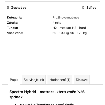
Zeptat se
Sdílet
Kategorie
:
Pružinové matrace
Záruka
:
4 roky
Tuhost
:
H2 - medium, H3 - hard
Vaše váha
:
60 - 100 kg, 90 - 120 kg
Popis
Související (4)
Hodnocení (1)
Diskuze
Spectra Hybrid – matrace, která změní váš
spánek
Maximální komfort od první chvíle