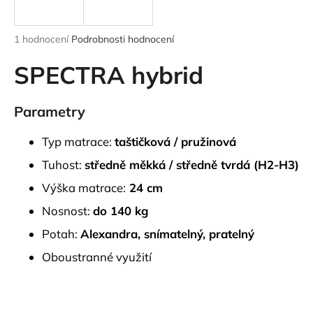
a
j
Průměrné
1 hodnocení
Podrobnosti hodnocení
í
hodnocení
produktu
SPECTRA hybrid
t
je
?
5,0
z
Parametry
5
hvězdiček.
Typ matrace:
taštičková / pružinová
HLEDAT
Tuhost:
středně měkká / středně tvrdá (H2-H3)
Výška matrace:
24 cm
Nosnost:
do 140 kg
D
Potah:
Alexandra,
snímatelný, pratelný
o
p
Oboustranné využití
o
r
u