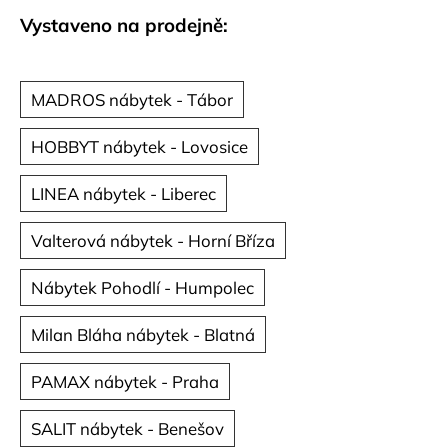
č
u
Vystaveno na prodejně:
j
e
m
MADROS nábytek - Tábor
e
HOBBYT nábytek - Lovosice
LINEA nábytek - Liberec
Valterová nábytek - Horní Bříza
Nábytek Pohodlí - Humpolec
Milan Bláha nábytek - Blatná
PAMAX nábytek - Praha
SALIT nábytek - Benešov