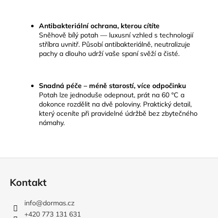
Antibakteriální ochrana, kterou cítíte
Sněhově bílý potah — luxusní vzhled s technologií
stříbra uvnitř. Působí antibakteriálně, neutralizuje
pachy a dlouho udrží vaše spaní svěží a čisté.
Snadná péče – méně starostí, více odpočinku
Potah lze jednoduše odepnout, prát na 60 °C a
dokonce rozdělit na dvě poloviny. Praktický detail,
který oceníte při pravidelné údržbě bez zbytečného
námahy.
Z
á
Kontakt
p
a
info
@
dormas.cz
t
+420 773 131 631