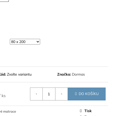
Kód:
Zvolte variantu
Značka:
Dormas
DO KOŠÍKU
/ ks
Tisk
vé matrace