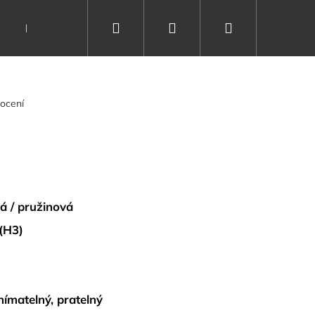
Hledat
Přihlášení
Nákupní
Dárkové poukazy
Vše o spánku
Kontakty
košík
ocení
vá / pružinová
 (H3)
nímatelný, pratelný