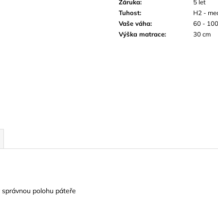
Záruka
:
5 let
Tuhost
:
H2 - me
Vaše váha
:
60 - 100
Výška matrace
:
30 cm
ky správnou
polohu páteře