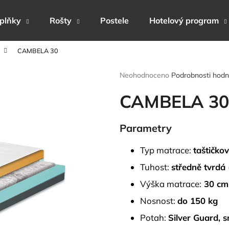
plňky
Rošty
Postele
Hotelový program
CAMBELA 30
Co potřebujete najít?
Průměrné
Neohodnoceno
Podrobnosti hodn
hodnocení
produktu
CAMBELA 30
HLEDAT
je
0,0
z
Parametry
5
Doporučujeme
hvězdiček.
Typ matrace:
taštičko
Tuhost:
středně tvrdá
Výška matrace:
30 cm
Nosnost:
do 150 kg
Potah:
Silver Guard, s