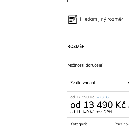
Hledám jiný rozměr
ROZMĚR
Možnosti doručení
Zvolte variantu
od 17 590 Kč
–23 %
od
13 490 Kč
od
11 149 Kč
bez DPH
Měrná
cena:
Kategorie
:
Pružino