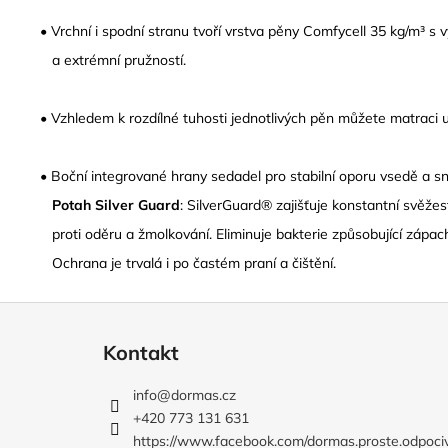
•
V
rchní i spodní stranu tvoří vrstva pěny
Comfycell 35 kg/m³
s 
a extrémní pružností.
• Vzhledem k rozdílné tuhosti jednotlivých pěn můžete matraci 
• Boční integrované hrany sedadel pro stabilní oporu vsedě a s
Potah
Silver Guard
:
SilverGuard® zajišťuje konstantní svěžes
proti oděru a žmolkování. Eliminuje bakterie způsobující zápach
Ochrana je trvalá i po častém praní a čištění.
Z
á
Kontakt
p
a
info
@
dormas.cz
t
+420 773 131 631
í
https://www.facebook.com/dormas.proste.odpoci