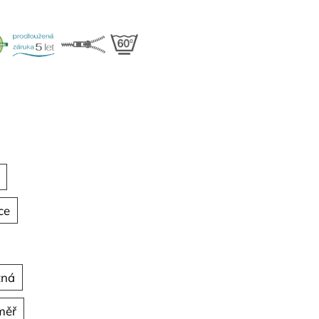
ce
tná
měř