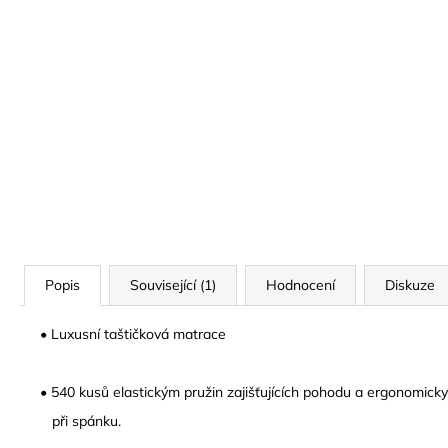
Popis
Související (1)
Hodnocení
Diskuze
•
L
uxusní taštičková matrace
•
540 kusů elastickým pružin
zajišťujících pohodu a ergonomic
při spánku
.