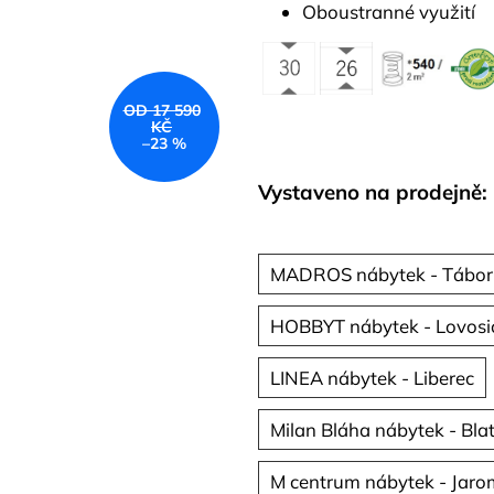
Oboustranné využití
OD 17 590
KČ
–23 %
Vystaveno na prodejně:
MADROS nábytek - Tábor
HOBBYT nábytek - Lovosi
LINEA nábytek - Liberec
Milan Bláha nábytek - Bla
M centrum nábytek - Jaro