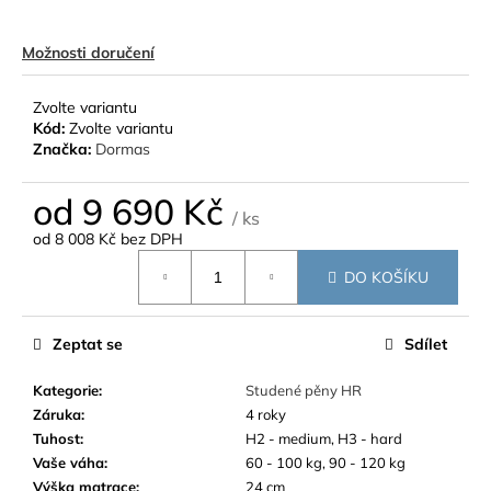
Možnosti doručení
Zvolte variantu
Kód:
Zvolte variantu
Značka:
Dormas
od
9 690 Kč
/ ks
od
8 008 Kč
bez DPH
Měrná
DO KOŠÍKU
cena:
Zeptat se
Sdílet
Kategorie
:
Studené pěny HR
Záruka
:
4 roky
Tuhost
:
H2 - medium, H3 - hard
Vaše váha
:
60 - 100 kg, 90 - 120 kg
Výška matrace
:
24 cm