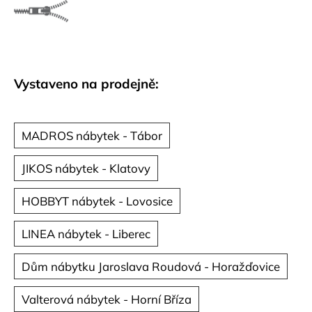
č
u
j
e
m
e
Vystaveno na prodejně:
MADROS nábytek - Tábor
JIKOS nábytek - Klatovy
HOBBYT nábytek - Lovosice
LINEA nábytek - Liberec
Dům nábytku Jaroslava Roudová - Horažďovice
Valterová nábytek - Horní Bříza