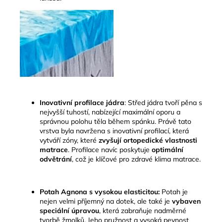
Inovativní profilace jádra
:
Střed jádra tvoří pěna s
nejvyšší tuhostí, nabízející maximální oporu a
správnou polohu těla během spánku
.
Právě tato
vrstva byla navržena s inovativní profilací, která
vytváří zóny, které
zvyšují ortopedické vlastnosti
matrace
. Profilace navíc poskytuje
optimální
odvětrání
, což je klíčové pro zdravé klima matrace.
Potah Agnona s vysokou elasticitou:
Potah je
nejen velmi příjemný na dotek, ale také je
vybaven
speciální úpravou
, která zabraňuje nadměrné
tvorbě žmolků. Jeho pružnost a vysoká pevnost