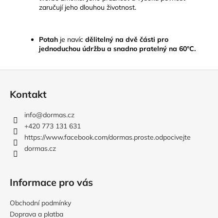
zaručují jeho dlouhou životnost.
Potah
je navíc
dělitelný na dvě části pro
jednoduchou údržbu a snadno pratelný na 60°C.
Z
á
Kontakt
p
a
info
@
dormas.cz
t
+420 773 131 631
í
https://www.facebook.com/dormas.proste.odpocivejte
dormas.cz
Informace pro vás
Obchodní podmínky
Doprava a platba