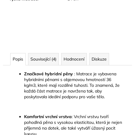
Popis
Související (4)
Hodnocení
Diskuze
Značkové hybridní pěny
:
Matrace je vybavena
hybridními pěnami s objemovou hmotností 36
kg/m3, které mají rozdílné tuhosti. To znamená, že
každá část matrace je navržena tak, aby
poskytovala ideální podporu pro vaše tělo.
Komfortní vrchní vrstva
:
Vrchní vrstvu tvoří
pohodlná pěna
s vysokou elasticitou, která je nejen
příjemná na dotek, ale také vytváří úžasný pocit
luxusu.