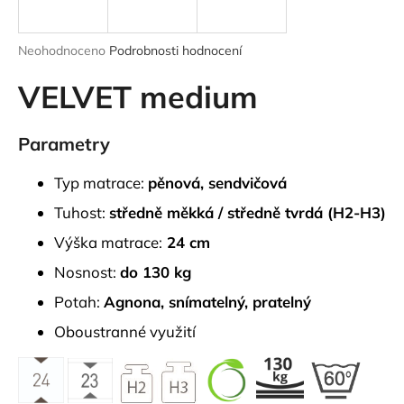
a
j
Průměrné
Neohodnoceno
Podrobnosti hodnocení
í
hodnocení
produktu
VELVET medium
t
je
?
0,0
z
Parametry
5
hvězdiček.
Typ matrace:
pěnová, sendvičová
HLEDAT
Tuhost:
středně měkká / středně tvrdá (H2-H3)
Výška matrace:
24 cm
Nosnost:
do 130 kg
D
Potah:
Agnona,
snímatelný, pratelný
o
p
Oboustranné využití
o
r
u