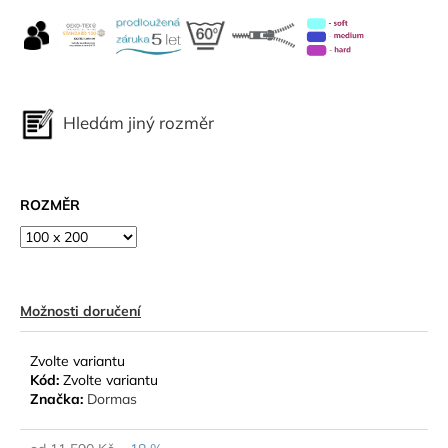
č
u
j
e
m
e
Hledám jiný rozměr
mezera
ROZMĚR
Možnosti doručení
Zvolte variantu
Kód:
Zvolte variantu
Značka:
Dormas