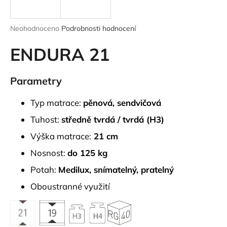
a
j
Průměrné
Neohodnoceno
Podrobnosti hodnocení
í
hodnocení
produktu
ENDURA 21
t
je
?
0,0
z
Parametry
5
hvězdiček.
Typ matrace:
pěnová, sendvičová
HLEDAT
Tuhost:
středně tvrdá / tvrdá (H3)
Výška matrace:
21 cm
Nosnost:
do 125 kg
D
Potah:
Medilux, snímatelný, pratelný
o
p
Oboustranné využití
o
r
u