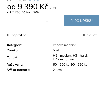
od 11 590 Kč
–18 %
od
9 390 Kč
/ ks
od
7 760 Kč
bez DPH
Měrná
DO KOŠÍKU
cena:
Zeptat se
Sdílet
Kategorie
:
Pěnové matrace
Záruka
:
5 let
H2 - medium, H3 - hard,
Tuhost
:
H4 - extra hard
Vaše váha
:
60 - 100 kg, 90 - 120 kg
Výška matrace
:
21 cm