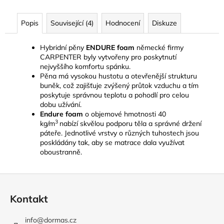
Popis
Související (4)
Hodnocení
Diskuze
Hybridní pěny
ENDURE foam
německé firmy
CARPENTER byly vytvořeny pro poskytnutí
nejvyššího komfortu spánku.
Pěna má vysokou hustotu a otevřenější strukturu
buněk, což zajišťuje zvýšený průtok vzduchu a tím
poskytuje správnou teplotu a pohodlí pro celou
dobu užívání.
Endure foam
o objemové hmotnosti 40
3
kg/m
nabízí skvělou podporu těla a správné držení
páteře. Jednotlivé vrstvy o různých tuhostech jsou
poskládány tak, aby se matrace dala využívat
oboustranně.
Z
á
Kontakt
p
a
info
@
dormas.cz