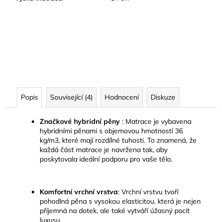
Popis
Související (4)
Hodnocení
Diskuze
Značkové hybridní pěny
:
Matrace je vybavena
hybridními pěnami s objemovou hmotností 36
kg/m3, které mají rozdílné tuhosti. To znamená, že
každá část matrace je navržena tak, aby
poskytovala ideální podporu pro vaše tělo.
Komfortní vrchní vrstva
:
Vrchní vrstvu tvoří
pohodlná pěna
s vysokou elasticitou, která je nejen
příjemná na dotek, ale také vytváří úžasný pocit
luxusu.