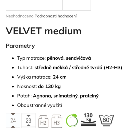
a
j
Průměrné
Neohodnoceno
Podrobnosti hodnocení
í
hodnocení
produktu
VELVET medium
t
je
?
0,0
z
Parametry
5
hvězdiček.
Typ matrace:
pěnová, sendvičová
HLEDAT
Tuhost:
středně měkká / středně tvrdá (H2-H3)
Výška matrace:
24 cm
Nosnost:
do 130 kg
D
Potah:
Agnona,
snímatelný, pratelný
o
p
Oboustranné využití
o
r
u