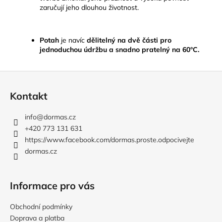
zaručují jeho dlouhou životnost.
Potah
je navíc
dělitelný na dvě části pro
jednoduchou údržbu a snadno pratelný na 60°C.
Z
á
Kontakt
p
a
info
@
dormas.cz
t
+420 773 131 631
í
https://www.facebook.com/dormas.proste.odpocivejte
dormas.cz
Informace pro vás
Obchodní podmínky
Doprava a platba