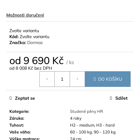
Možnosti doručení
Zvolte variantu
Kód:
Zvolte variantu
Značka:
Dormas
od
9 690 Kč
/ ks
od
8 008 Kč
bez DPH
Měrná
DO KOŠÍKU
cena:
Zeptat se
Sdílet
Kategorie
:
Studené pěny HR
Záruka
:
4 roky
Tuhost
:
H2 - medium, H3 - hard
Vaše váha
:
60 - 100 kg, 90 - 120 kg
Výška matrace
:
24 cm