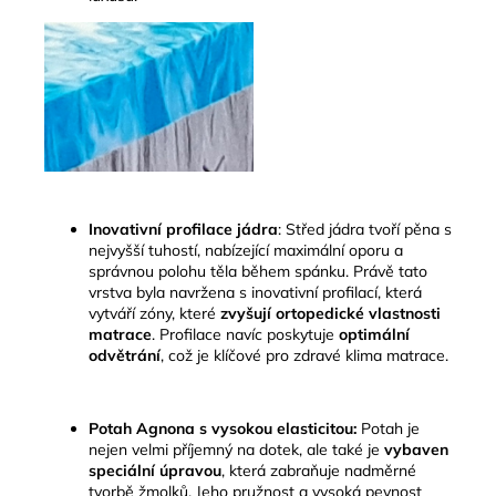
Inovativní profilace jádra
:
Střed jádra tvoří pěna s
nejvyšší tuhostí, nabízející maximální oporu a
správnou polohu těla během spánku
.
Právě tato
vrstva byla navržena s inovativní profilací, která
vytváří zóny, které
zvyšují ortopedické vlastnosti
matrace
. Profilace navíc poskytuje
optimální
odvětrání
, což je klíčové pro zdravé klima matrace.
Potah Agnona s vysokou elasticitou:
Potah je
nejen velmi příjemný na dotek, ale také je
vybaven
speciální úpravou
, která zabraňuje nadměrné
tvorbě žmolků. Jeho pružnost a vysoká pevnost