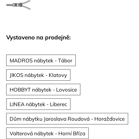
č
u
j
e
m
e
Vystaveno na prodejně:
MADROS nábytek - Tábor
JIKOS nábytek - Klatovy
HOBBYT nábytek - Lovosice
LINEA nábytek - Liberec
Dům nábytku Jaroslava Roudová - Horažďovice
Valterová nábytek - Horní Bříza