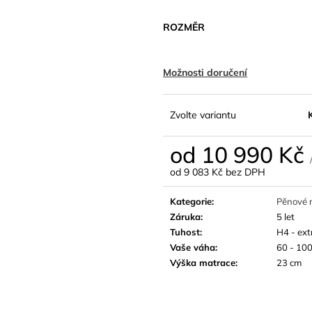
ROZMĚR
Možnosti doručení
Zvolte variantu
od
10 990 Kč
od
9 083 Kč
bez DPH
Měrná
cena:
Kategorie
:
Pěnové 
Záruka
:
5 let
Tuhost
:
H4 - ext
Vaše váha
:
60 - 100
Výška matrace
:
23 cm