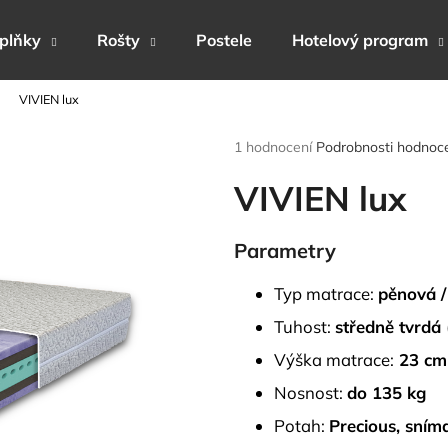
plňky
Rošty
Postele
Hotelový program
VIVIEN lux
Co potřebujete najít?
Průměrné
1 hodnocení
Podrobnosti hodnoc
hodnocení
produktu
VIVIEN lux
HLEDAT
je
5,0
z
Parametry
5
Doporučujeme
hvězdiček.
Typ matrace:
pěnová /
Tuhost:
středně tvrdá
Výška matrace:
23 cm
Nosnost:
do 135 kg
Potah:
Precious,
sníma