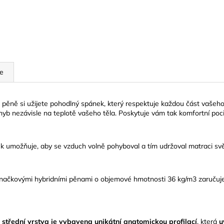
e
ké pěně si užijete pohodlný spánek, který respektuje každou část vaše
hyb nezávisle na teplotě vašeho těla. Poskytuje vám tak komfortní poci
 umožňuje, aby se vzduch volně pohyboval a tím udržoval matraci svě
čkovými hybridními pěnami o objemové hmotnosti 36 kg/m3 zaručuje op
střední vrstva je vybavena unikátní anatomickou profilací
, která
u