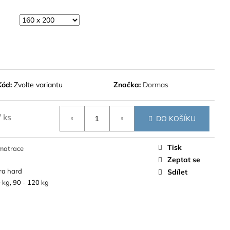
Kód:
Zvolte variantu
Značka:
Dormas
/ ks
DO KOŠÍKU
Tisk
matrace
Zeptat se
ra hard
Sdílet
 kg, 90 - 120 kg