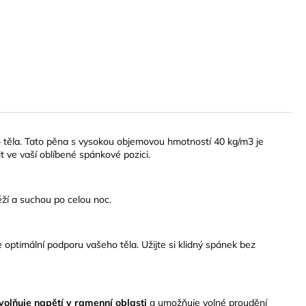
ho těla. Tato pěna s vysokou objemovou hmotností 40 kg/m3 je
t ve vaší oblíbené spánkové pozici.
ží a suchou po celou noc.
timální podporu vašeho těla. Užijte si klidný spánek bez
volňuje napětí v ramenní oblasti
a umožňuje volné proudění