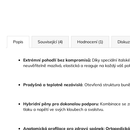
Popis
Související (4)
Hodnocení (1)
Diskuz
Extrémní pohodlí bez kompromisů:
Díky speciální itals
neuvěřitelně mazlivá, elastická a reaguje na každý váš po
Prodyšná a teplotně nezávislá
:
Otevřená struktura buněk
Hybridní pěny pro dokonalou podporu
:
Kombinace se zna
tlaku a napětí ve svých kloubech a svalstvu.
Anatomická profilace pro zdravý spánek:
Ortopedická 