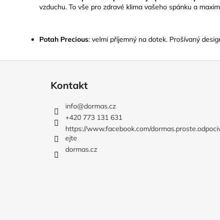
vzduchu. To vše pro zdravé klima vašeho spánku a maximá
Potah Precious
:
velmi příjemný na dotek. Prošívaný desig
Z
á
Kontakt
p
a
info
@
dormas.cz
t
+420 773 131 631
í
https://www.facebook.com/dormas.proste.odpoci
ejte
dormas.cz