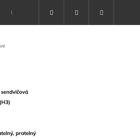
Hledat
Přihlášení
Nákupní
Dárkové poukazy
Vše o spánku
Kontakty
košík
ení
 sendvičová
 (H3)
telný, pratelný