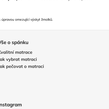
s úpravou omezující výskyt žmolků.
Vše o spánku
Kvalitní matrace
Jak vybrat matraci
Jak pečovat o matraci
Instagram