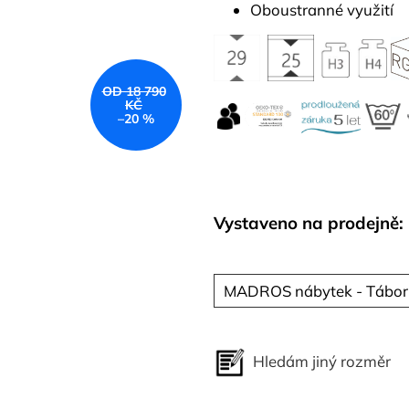
Oboustranné využití
OD 18 790
KČ
–20 %
Vystaveno na prodejně:
MADROS nábytek - Tábor
Hledám jiný rozměr