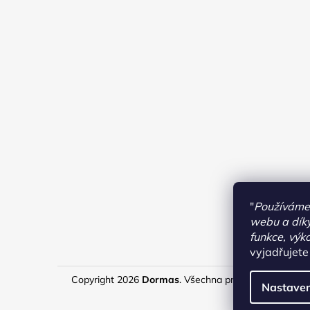
"
Používáme 
webu a díky
funkce, výk
vyjadřujete
Copyright 2026
Dormas
. Všechna práva vyhrazena.
U
Nastaven