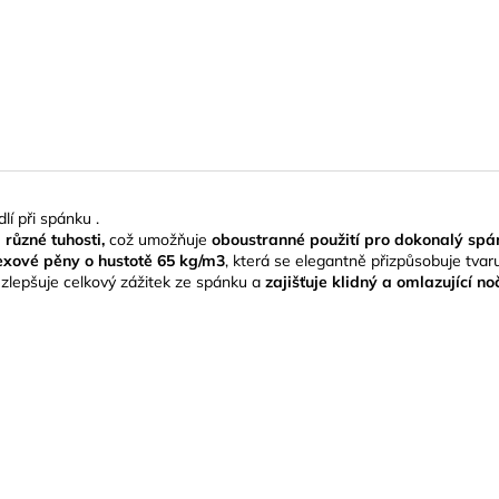
lí při spánku .
různé tuhosti,
což umožňuje
oboustranné použití pro dokonalý spá
texové pěny o hustotě 65 kg/m3
, která se elegantně přizpůsobuje tvar
zlepšuje celkový zážitek ze spánku a
zajišťuje klidný a omlazující n