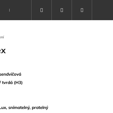
Hledat
Přihlášení
Nákupní
Dárkové poukazy
Vše o spánku
Kontakty
košík
ení
ex
sendvičová
/ tvrdá (H3)
ux, snímatelný, pratelný