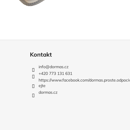
Z
á
Kontakt
p
a
info
@
dormas.cz
t
+420 773 131 631
í
https://www.facebook.com/dormas.proste.odpoci
ejte
dormas.cz