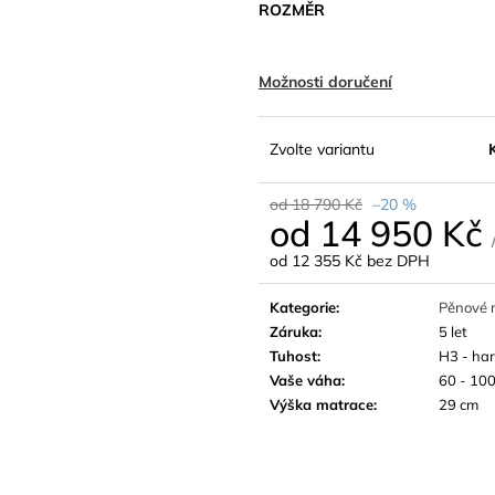
ROZMĚR
Možnosti doručení
Zvolte variantu
od 18 790 Kč
–20 %
od
14 950 Kč
od
12 355 Kč
bez DPH
Měrná
cena:
Kategorie
:
Pěnové 
Záruka
:
5 let
Tuhost
:
H3 - har
Vaše váha
:
60 - 100
Výška matrace
:
29 cm