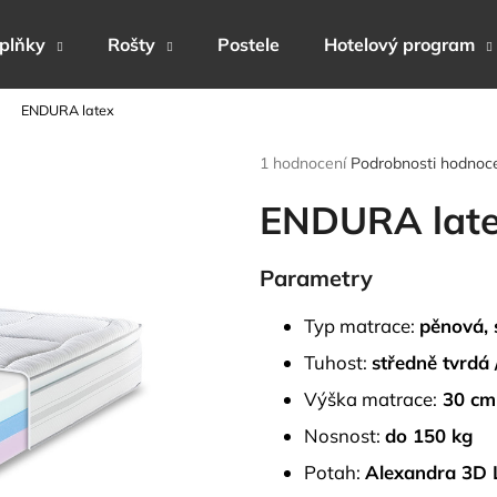
plňky
Rošty
Postele
Hotelový program
ENDURA latex
Co potřebujete najít?
Průměrné
1 hodnocení
Podrobnosti hodnoc
hodnocení
produktu
ENDURA lat
HLEDAT
je
5,0
z
Parametry
5
Doporučujeme
hvězdiček.
Typ matrace:
pěnová, 
Tuhost:
středně tvrdá 
Výška matrace:
30 cm
Nosnost:
do 150 kg
Potah:
Alexandra 3D L