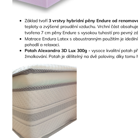
Základ tvoří
3 vrstvy hybridní pěny Endure od renom
teploty a zvýšené proudění vzduchu. Vrchní část obsahu
tvořena 7 cm pěny Endure s vysokou tuhostí pro pevný z
Matrace Endura Latex s oboustranným použitím je ideální 
pohodlí a relaxaci.
Potah Alexandra 3D Lux
300g -
vysoce kvalitní potah p
žmolkování. Potah je dělitelný na dvě poloviny, díky tomu