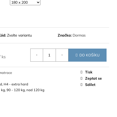
Kód:
Zvolte variantu
Značka:
Dormas
DO KOŠÍKU
/ ks
Tisk
matrace
Zeptat se
d, H4 - extra hard
Sdílet
 kg, 90 - 120 kg, nad 120 kg