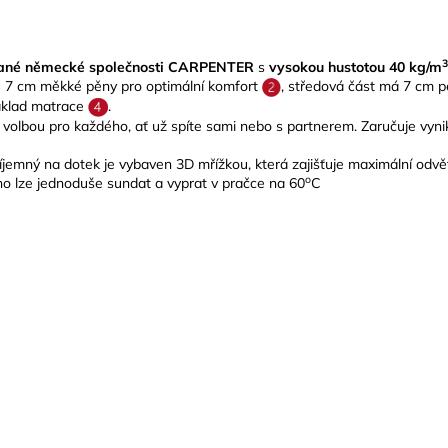
3
ované německé společnosti CARPENTER
s
vysokou hustotou 40 kg/m
je 7 cm měkké pěny pro optimální komfort
, středová část má 7 cm p
áklad matrace
.
volbou pro každého, ať už spíte sami nebo s partnerem. Zaručuje vynik
říjemný na dotek je vybaven 3D mřížkou, která zajišťuje maximální odvě
o
 ho lze jednoduše sundat a vyprat v pračce na 60
C