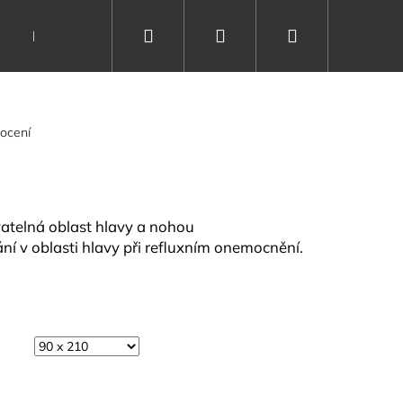
Hledat
Přihlášení
Nákupní
Dárkové poukazy
Vše o spánku
Kontakty
košík
ocení
atelná oblast hlavy a nohou
í v oblasti hlavy při refluxním onemocnění.