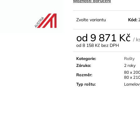
Možnosti doručení
Zvolte variantu
Kód:
od
9 871 Kč
/ k
od
8 158 Kč
bez DPH
Měrná
cena:
Kategorie
:
Rošty
Záruka
:
2 roky
80 x 200
Rozměr
:
80 x 210
Typ roštu
:
Lamelov