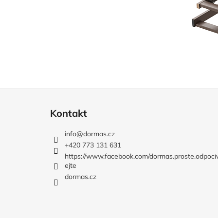
Z
á
Kontakt
p
a
info
@
dormas.cz
t
+420 773 131 631
í
https://www.facebook.com/dormas.proste.odpoci
ejte
dormas.cz