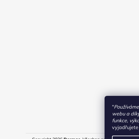
"
Používáme 
webu a díky
funkce, výk
vyjadřujete