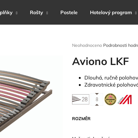
plňky
Rošty
Postele
Hotelový program
Co potřebujete najít?
Průměrné
Neohodnoceno
Podrobnosti hodn
hodnocení
produktu
Aviono LKF
HLEDAT
je
0,0
z
Dlouhá, ručně polohov
5
Doporučujeme
Zdravotnické polohován
hvězdiček.
ROZMĚR