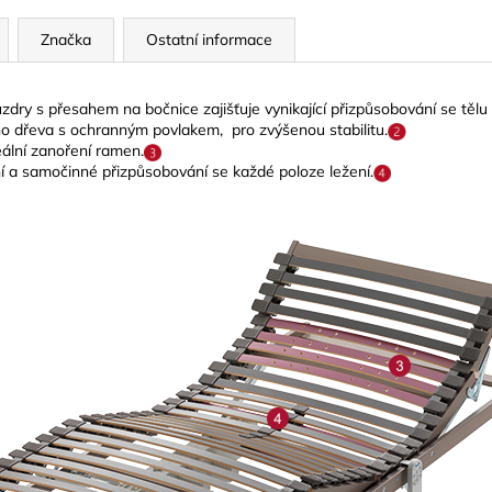
Značka
Ostatní informace
y s přesahem na bočnice zajišťuje vynikající přizpůsobování se tělu a f
 dřeva s ochranným povlakem, pro zvýšenou stabilitu.
eální zanoření ramen.
ní a samočinné přizpůsobování se každé poloze ležení.