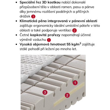
Speciální řez 3D kostkou
nabízí dokonalé
přizpůsobení těla v oblasti ramen, pasu a pánve
díky jemnému rozlišení podélných a příčných
drážek
Klimatická pěna integrovaná v pánevní oblasti
zajišťuje ergonomicky ideální umístění páteře v této
oblasti a také podporuje ventilaci
Četné
kapkovité prořezy
napomáhají účinné
výměně vzduchu
3
Vysoká objemová hmotnost 55 kg/m
zajišťuje
stálé pohodlí při ležení po mnoho let.