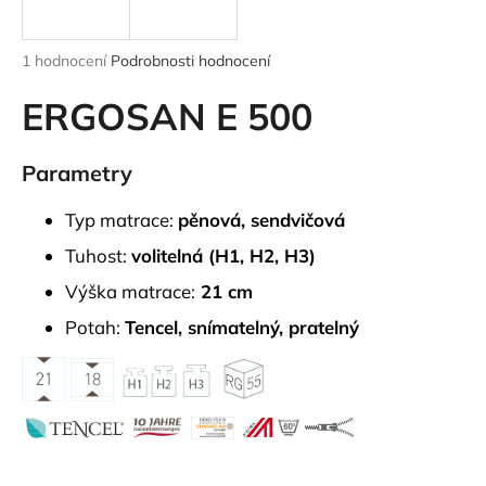
a
j
Průměrné
1 hodnocení
Podrobnosti hodnocení
í
hodnocení
produktu
ERGOSAN E 500
t
je
?
5,0
z
Parametry
5
hvězdiček.
Typ matrace:
pěnová, sendvičová
HLEDAT
Tuhost:
volitelná (H1, H2, H3)
Výška matrace:
21 cm
Potah:
Tencel, snímatelný, pratelný
D
o
p
o
r
u