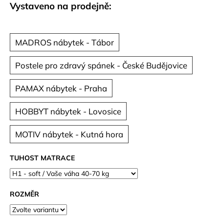
č
Vystaveno na prodejně:
u
j
e
MADROS nábytek - Tábor
m
e
Postele pro zdravý spánek - České Budějovice
PAMAX nábytek - Praha
HOBBYT nábytek - Lovosice
MOTIV nábytek - Kutná hora
TUHOST MATRACE
ROZMĚR