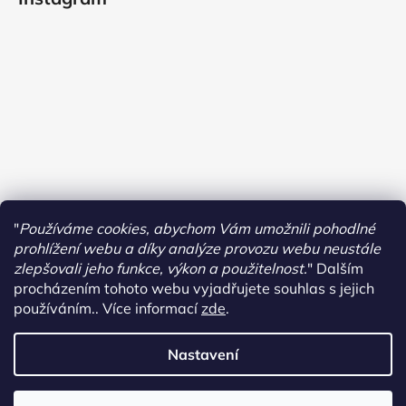
"
Používáme cookies, abychom Vám umožnili pohodlné
prohlížení webu a díky analýze provozu webu neustále
zlepšovali jeho funkce, výkon a použitelnost.
"
Dalším
procházením tohoto webu vyjadřujete souhlas s jejich
používáním.. Více informací
zde
.
Sledovat na Instagramu
Nastavení
Vytvořil Shoptet
Copyright 2026
Dormas
. Všechna práva vyhrazena.
Upravit