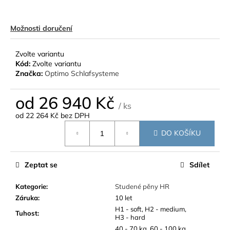
Možnosti doručení
Zvolte variantu
Kód:
Zvolte variantu
Značka:
Optimo Schlafsysteme
od
26 940 Kč
/ ks
od
22 264 Kč
bez DPH
Měrná
DO KOŠÍKU
cena:
Zeptat se
Sdílet
Kategorie
:
Studené pěny HR
Záruka
:
10 let
H1 - soft, H2 - medium,
Tuhost
:
H3 - hard
40 - 70 kg, 60 - 100 kg,