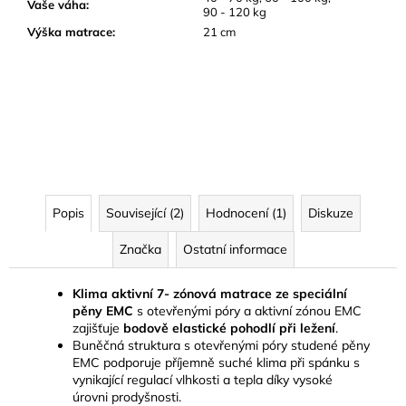
Vaše váha
:
90 - 120 kg
Výška matrace
:
21 cm
Popis
Související (2)
Hodnocení (1)
Diskuze
Značka
Ostatní informace
Klima aktivní 7- zónová matrace ze speciální
pěny EMC
s otevřenými póry a aktivní zónou EMC
zajišťuje
bodově elastické pohodlí při ležení
.
Buněčná struktura s otevřenými póry studené pěny
EMC podporuje příjemně suché klima při spánku s
vynikající regulací vlhkosti a tepla díky vysoké
úrovni prodyšnosti.