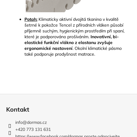
Potah:
Klimaticky aktivní dvojitá tkanina v kvalitě
šetrné k pokožce Tencel z přírodních vláken působí
příjemně suchým, hygienickým prostředím při spaní,
které je podporováno prošíváním.
Inovativní, bi-
elastické funkční vlákno z elastanu zvyšuje
ergonomické nastavení
.
Okolní klimatické pásmo
také podporuje prodyšnost matrace.
Z
á
Kontakt
p
a
info
@
dormas.cz
t
+420 773 131 631
https://www.facebook.com/dormas.proste.odpocivejte