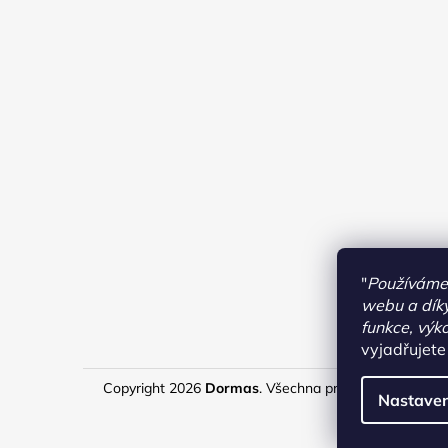
"
Používáme 
webu a díky
funkce, výk
vyjadřujete
Copyright 2026
Dormas
. Všechna práva vyhrazena.
U
Nastaven