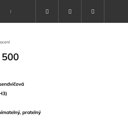
Hledat
Přihlášení
Nákupní
Dárkové poukazy
Vše o spánku
Kontakty
košík
ocení
 500
sendvičová
 H3)
ímatelný, pratelný