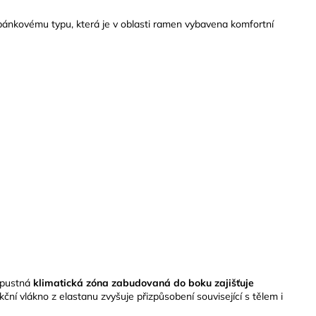
pánkovému typu, která je v oblasti ramen vybavena komfortní
opustná
klimatická zóna zabudovaná do boku zajišťuje
ční vlákno z elastanu zvyšuje přizpůsobení související s tělem i