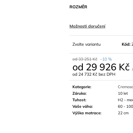
ROZMĚR
Možnosti doručení
Zvolte variantu
Kód:
od 33 251 Kč
–10 %
od
29 926 Kč
od
24 732 Kč
bez DPH
Měrná
cena:
Kategorie
:
Cremos
Záruka
:
10 let
Tuhost
:
H2 - me
Vaše váha
:
60 - 100
Výška matrace
:
22 cm