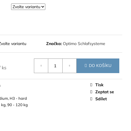
Zvolte variantu
Značka:
Optimo Schlafsysteme
DO KOŠÍKU
/ ks
Tisk
a
Zeptat se
dium, H3 - hard
Sdílet
 kg, 90 - 120 kg