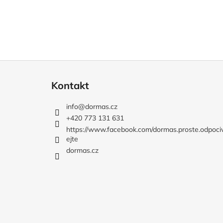
Z
á
Kontakt
p
a
info
@
dormas.cz
t
+420 773 131 631
í
https://www.facebook.com/dormas.proste.odpoci
ejte
dormas.cz