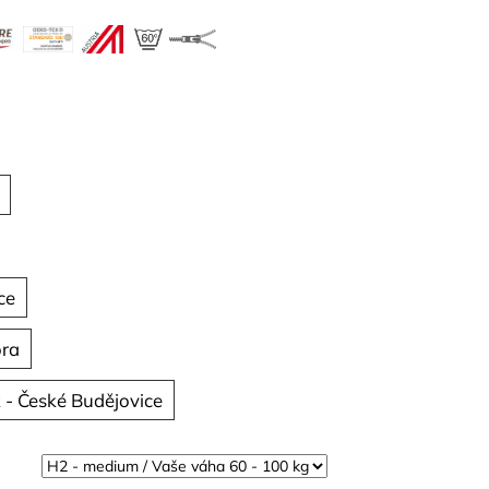
ce
ora
 - České Budějovice