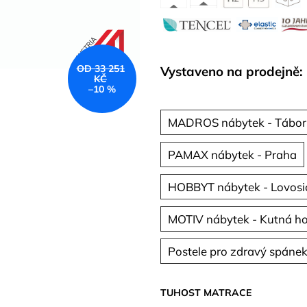
OD 33 251
Vystaveno na prodejně:
KČ
–10 %
MADROS nábytek - Tábor
PAMAX nábytek - Praha
HOBBYT nábytek - Lovosi
MOTIV nábytek - Kutná h
Postele pro zdravý spánek
TUHOST MATRACE