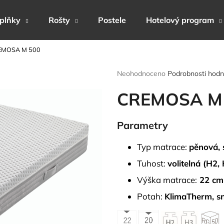
plňky
Rošty
Postele
Hotelový program
EMOSA M 500
Co potřebujete najít?
Průměrné
Neohodnoceno
Podrobnosti hodn
hodnocení
produktu
CREMOSA M
HLEDAT
je
0,0
z
Parametry
5
Doporučujeme
hvězdiček.
Typ matrace:
pěnová, 
Tuhost:
volitelná (H2,
Výška matrace:
22 cm
Potah:
KlimaTherm, sn