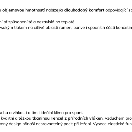
u objemovou hmotností
nabízející
dlouhodobý komfort
odpovídající s
 přizpůsobení těla nezávislé na teplotě.
ysokým tlakem na citlivé oblasti ramen, pánve i spodních částí končetin
hu a vlhkosti a tím i ideální klima pro spaní.
kvalitní a těžkou
tkaninou Tencel
z přírodních vláken
.
Vzduchem pr
vaný design přináší nesrovnatelný pocit při ležení.
Vysoce elastické funk