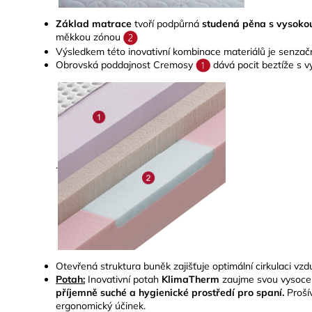
Základ matrace
tvoří podpůrná
studená pěna s vysoko
měkkou zónou
Výsledkem této inovativní kombinace materiálů je senzační
Obrovská poddajnost Cremosy
dává pocit beztíže s v
.
Otevřená struktura buněk zajišťuje optimální cirkulaci vzduc
Potah:
Inovativní potah
KlimaTherm
zaujme svou vysoce 
příjemně suché a hygienické prostředí pro spaní.
Proší
ergonomický účinek.