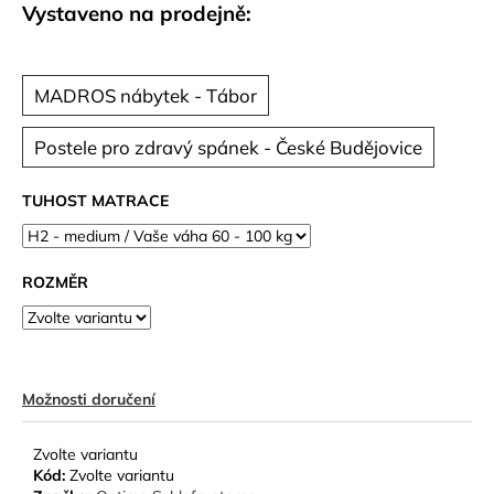
č
Vystaveno na prodejně:
u
j
e
MADROS nábytek - Tábor
m
e
Postele pro zdravý spánek - České Budějovice
TUHOST MATRACE
ROZMĚR
Možnosti doručení
Zvolte variantu
Kód:
Zvolte variantu