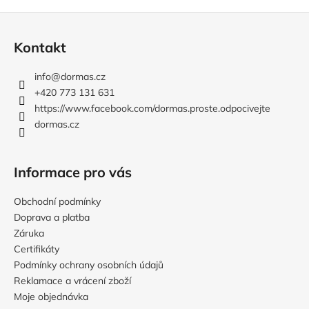
Z
á
Kontakt
p
a
info
@
dormas.cz
t
+420 773 131 631
í
https://www.facebook.com/dormas.proste.odpocivejte
dormas.cz
Informace pro vás
Obchodní podmínky
Doprava a platba
Záruka
Certifikáty
Podmínky ochrany osobních údajů
Reklamace a vrácení zboží
Moje objednávka