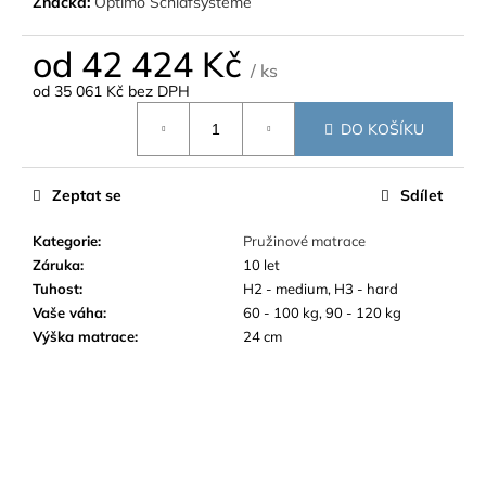
Značka:
Optimo Schlafsysteme
od
42 424 Kč
/ ks
od
35 061 Kč
bez DPH
Měrná
DO KOŠÍKU
cena:
Zeptat se
Sdílet
Kategorie
:
Pružinové matrace
Záruka
:
10 let
Tuhost
:
H2 - medium, H3 - hard
Vaše váha
:
60 - 100 kg, 90 - 120 kg
Výška matrace
:
24 cm