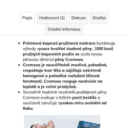
Popis
Hodnocení (1)
Diskuze
Značka
Ostatní informace
Prémiová kapesní pružinová matrace
kombinuje
výhody v
ysoce kvalitní studené pěny
, 1
000 kusů
pružných kapesních pružin se
zcela novou
pěnovou dimenzí
pěny Cremosa
.
Cremosa je neuvěřitelně mazlivá, pohodlná,
respektuje tvar těla a zajišťuje extrémně
homogenní a pohodlné rozložení tělesné
hmotnosti. Cremosa reaguje nezávisle na
teplotě a je velmi prodyšná.
Senzačně teplotně nezávislá poddajnost pěny
Cremosa evokuje v ležícím
pocit beztíže
a
současně zaručuje v
ysokou míru uvolnění od
tlaku
.