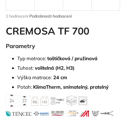
a
j
Průměrné
1 hodnocení
Podrobnosti hodnocení
í
hodnocení
produktu
CREMOSA TF 700
t
je
?
5,0
z
Parametry
5
hvězdiček.
Typ matrace:
taštičková / pružinová
HLEDAT
Tuhost:
volitelná (H2, H3)
Výška matrace:
24 cm
Potah:
KlimaTherm, snímatelný, pratelný
D
o
p
o
r
u