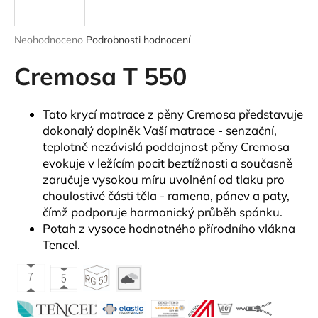
a
j
Průměrné
Neohodnoceno
Podrobnosti hodnocení
í
hodnocení
produktu
Cremosa T 550
t
je
?
0,0
z
Tato krycí matrace z pěny Cremosa představuje
5
dokonalý doplněk Vaší matrace - senzační,
hvězdiček.
teplotně nezávislá poddajnost pěny Cremosa
evokuje v ležícím pocit beztížnosti a současně
HLEDAT
zaručuje vysokou míru uvolnění od tlaku pro
choulostivé části těla - ramena, pánev a paty,
čímž podporuje harmonický průběh spánku.
D
Potah z vysoce hodnotného přírodního vlákna
o
Tencel.
p
o
r
u