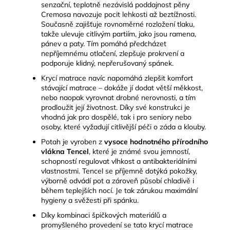
senzační, teplotně nezávislá poddajnost pěny
Cremosa navozuje pocit lehkosti až beztížnosti.
Současně zajišťuje rovnoměrné rozložení tlaku,
takže ulevuje citlivým partiím, jako jsou ramena,
pánev a paty. Tím pomáhá předcházet
nepříjemnému otlačení, zlepšuje prokrvení a
podporuje klidný, nepřerušovaný spánek.
Krycí matrace navíc napomáhá zlepšit komfort
stávající matrace – dokáže jí dodat větší měkkost,
nebo naopak vyrovnat drobné nerovnosti, a tím
prodloužit její životnost. Díky své konstrukci je
vhodná jak pro dospělé, tak i pro seniory nebo
osoby, které vyžadují citlivější péči o záda a klouby.
Potah je vyroben z
vysoce hodnotného přírodního
vlákna Tencel
, které je známé svou jemností,
schopností regulovat vlhkost a antibakteriálními
vlastnostmi. Tencel se příjemně dotýká pokožky,
výborně odvádí pot a zároveň působí chladivě i
během teplejších nocí. Je tak zárukou maximální
hygieny a svěžesti při spánku.
Díky kombinaci špičkových materiálů a
promyšleného provedení se tato krycí matrace