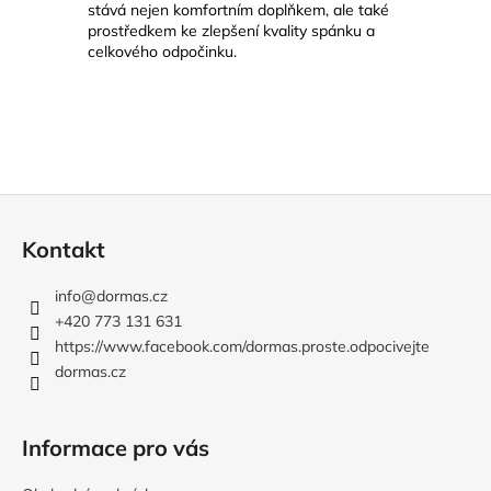
stává nejen komfortním doplňkem, ale také
prostředkem ke zlepšení kvality spánku a
celkového odpočinku.
Z
á
Kontakt
p
a
info
@
dormas.cz
t
+420 773 131 631
í
https://www.facebook.com/dormas.proste.odpocivejte
dormas.cz
Informace pro vás