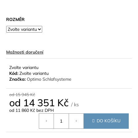
č
u
j
ROZMĚR
e
m
e
Možnosti doručení
Zvolte variantu
Kód:
Zvolte variantu
Značka:
Optimo Schlafsysteme
od 15 945 Kč
od
14 351 Kč
/ ks
od
11 860 Kč
bez DPH
Měrná
DO KOŠÍKU
cena: