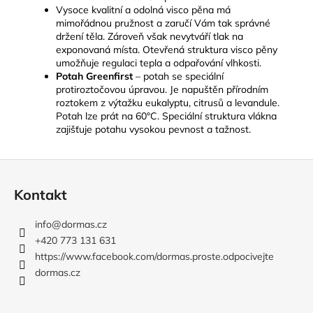
Vysoce kvalitní a odolná visco pěna má
mimořádnou pružnost a zaručí Vám tak správné
držení těla. Zároveň však nevytváří tlak na
exponovaná místa. Otevřená struktura visco pěny
umožňuje regulaci tepla a odpařování vlhkosti.
Potah Greenfirst
– potah se speciální
protiroztočovou úpravou. Je napuštěn přírodním
roztokem z výtažku eukalyptu, citrusů a levandule.
Potah lze prát na 60°C. Speciální struktura vlákna
zajišťuje potahu vysokou pevnost a tažnost.
Z
á
Kontakt
p
a
info
@
dormas.cz
t
+420 773 131 631
í
https://www.facebook.com/dormas.proste.odpocivejte
dormas.cz