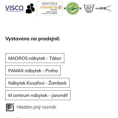
č
u
j
e
m
e
Vystaveno na prodejně:
MADROS nábytek - Tábor
PAMAX nábytek - Praha
Nábytek Kosařovi - Žamberk
M centrum nábytek - Jaroměř
Hledám jiný rozměr