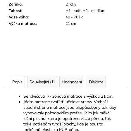
Záruka
:
2 roky
Tuhost
:
H1 - soft, H2 - medium
Vaše váha
:
40 - 70 kg
Výška matrace
:
21 cm
Popis
Související (1)
Hodnocení
Diskuze
Sendvičová 7- zónová matrace s výškou 21 cm.
Jádro matrace tvoří tři účelové vrstvy. Vrchní i
spodní strana matrace jsou přizpůsobeny tak, aby
vyhovovaly požadavkům preferujícím jak měkčí
ložní plochu, která je opatřena visco pěnou, tak
také potřebám tvrdší plochy, kde je použita
měkčená elastická PUR pěna.