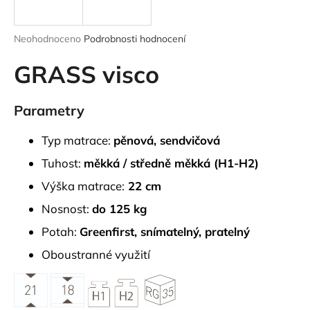
a
j
Průměrné
Neohodnoceno
Podrobnosti hodnocení
í
hodnocení
produktu
GRASS visco
t
je
?
0,0
z
Parametry
5
hvězdiček.
Typ matrace:
pěnová, sendvičová
HLEDAT
Tuhost:
měkká / středně měkká (H1-H2)
Výška matrace:
22 cm
Nosnost:
do 125 kg
D
Potah:
Greenfirst, snímatelný, pratelný
o
p
Oboustranné využití
o
r
u