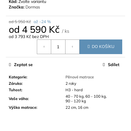
Kód:
Zvolte variantu
Značka:
Dormas
od 5 950 Kč
až –24 %
od
4 590 Kč
/ ks
od
3 793 Kč
bez DPH
Měrná
DO KOŠÍKU
cena:
Zeptat se
Sdílet
Kategorie
:
Pěnové matrace
Záruka
:
2 roky
Tuhost
:
H3 - hard
40 - 70 kg, 60 - 100 kg,
Vaše váha
:
90 - 120 kg
Výška matrace
:
22 cm, 16 cm