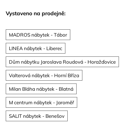
č
u
Vystaveno na prodejně:
j
e
m
e
MADROS nábytek - Tábor
LINEA nábytek - Liberec
Dům nábytku Jaroslava Roudová - Horažďovice
Valterová nábytek - Horní Bříza
Milan Bláha nábytek - Blatná
M centrum nábytek - Jaroměř
SALIT nábytek - Benešov