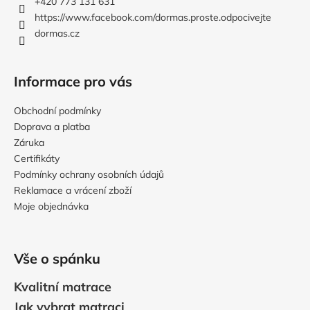
t
+420 773 131 631
í
https://www.facebook.com/dormas.proste.odpocivejte
dormas.cz
Informace pro vás
Obchodní podmínky
Doprava a platba
Záruka
Certifikáty
Podmínky ochrany osobních údajů
Reklamace a vrácení zboží
Moje objednávka
Vše o spánku
Kvalitní matrace
Jak vybrat matraci