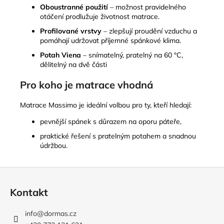
Oboustranné použití
– možnost pravidelného
otáčení prodlužuje životnost matrace.
Profilované vrstvy
– zlepšují proudění vzduchu a
pomáhají udržovat příjemné spánkové klima.
Potah Viena
– snímatelný, pratelný na 60 °C,
dělitelný na dvě části
Pro koho je matrace vhodná
Matrace Massimo je ideální volbou pro ty, kteří hledají:
pevnější spánek s důrazem na oporu páteře,
praktické řešení s pratelným potahem a snadnou
údržbou.
Z
á
Kontakt
p
a
info
@
dormas.cz