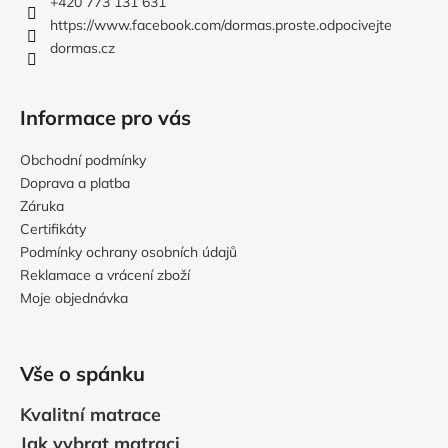
t
+420 773 131 631
í
https://www.facebook.com/dormas.proste.odpocivejte
dormas.cz
Informace pro vás
Obchodní podmínky
Doprava a platba
Záruka
Certifikáty
Podmínky ochrany osobních údajů
Reklamace a vrácení zboží
Moje objednávka
Vše o spánku
Kvalitní matrace
Jak vybrat matraci