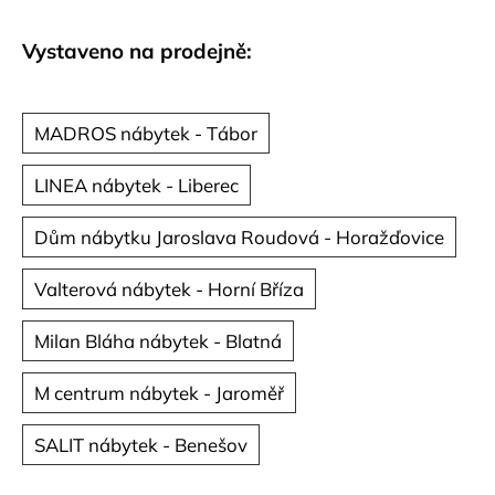
č
u
Vystaveno na prodejně:
j
e
m
e
MADROS nábytek - Tábor
LINEA nábytek - Liberec
Dům nábytku Jaroslava Roudová - Horažďovice
Valterová nábytek - Horní Bříza
Milan Bláha nábytek - Blatná
M centrum nábytek - Jaroměř
SALIT nábytek - Benešov