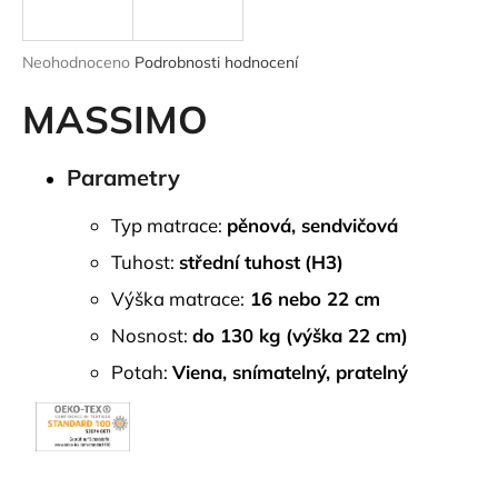
a
j
Průměrné
Neohodnoceno
Podrobnosti hodnocení
í
hodnocení
produktu
MASSIMO
t
je
?
0,0
z
Parametry
5
hvězdiček.
Typ matrace:
pěnová, sendvičová
HLEDAT
Tuhost:
střední tuhost
(H3)
Výška matrace:
16 nebo 22 cm
Nosnost:
do 130 kg (výška 22 cm)
D
Potah:
Viena, snímatelný, pratelný
o
p
o
r
u