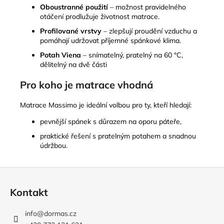
Oboustranné použití
– možnost pravidelného
otáčení prodlužuje životnost matrace.
Profilované vrstvy
– zlepšují proudění vzduchu a
pomáhají udržovat příjemné spánkové klima.
Potah Viena
– snímatelný, pratelný na 60 °C,
dělitelný na dvě části
Pro koho je matrace vhodná
Matrace Massimo je ideální volbou pro ty, kteří hledají:
pevnější spánek s důrazem na oporu páteře,
praktické řešení s pratelným potahem a snadnou
údržbou.
Z
á
Kontakt
p
a
info
@
dormas.cz