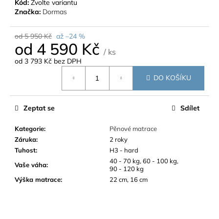
Kód:
Zvolte variantu
Značka:
Dormas
od 5 950 Kč
až –24 %
od
4 590 Kč
/ ks
od
3 793 Kč
bez DPH
Měrná
DO KOŠÍKU
cena:
Zeptat se
Sdílet
Kategorie
:
Pěnové matrace
Záruka
:
2 roky
Tuhost
:
H3 - hard
40 - 70 kg, 60 - 100 kg,
Vaše váha
:
90 - 120 kg
Výška matrace
:
22 cm, 16 cm