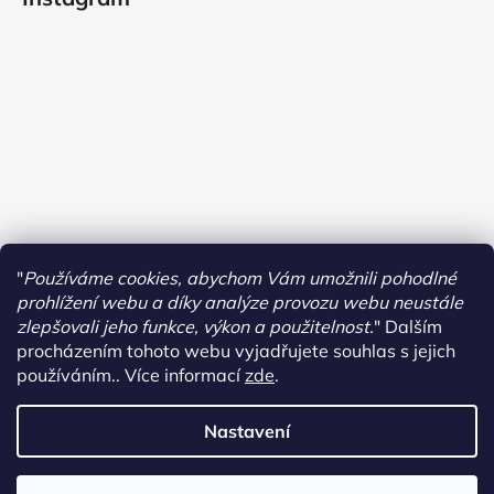
"
Používáme cookies, abychom Vám umožnili pohodlné
prohlížení webu a díky analýze provozu webu neustále
zlepšovali jeho funkce, výkon a použitelnost.
"
Dalším
procházením tohoto webu vyjadřujete souhlas s jejich
používáním.. Více informací
zde
.
Sledovat na Instagramu
Nastavení
Vytvořil Shoptet
Copyright 2026
Dormas
. Všechna práva vyhrazena.
Upravit