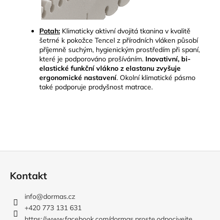
Potah:
Klimaticky aktivní dvojitá tkanina v kvalitě
šetrné k pokožce Tencel z přírodních vláken působí
příjemně suchým, hygienickým prostředím při spaní,
které je podporováno prošíváním.
Inovativní, bi-
elastické funkční vlákno z elastanu zvyšuje
ergonomické nastavení
.
Okolní klimatické pásmo
také podporuje prodyšnost matrace.
Z
á
Kontakt
p
a
info
@
dormas.cz
t
+420 773 131 631
https://www.facebook.com/dormas.proste.odpocivejte