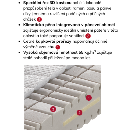
Speciální řez 3D kostkou
nabízí dokonalé
přizpůsobení těla v oblasti ramen, pasu a pánve
díky jemnému rozlišení podélných a příčných
drážek
Klimatická pěna integrovaná v pánevní oblasti
zajišťuje ergonomicky ideální umístění páteře v této
oblasti a také podporuje ventilaci
Četné
kapkovité prořezy
napomáhají účinné
výměně vzduchu
3
Vysoká objemová hmotnost 55 kg/m
zajišťuje
stálé pohodlí při ležení po mnoho let.