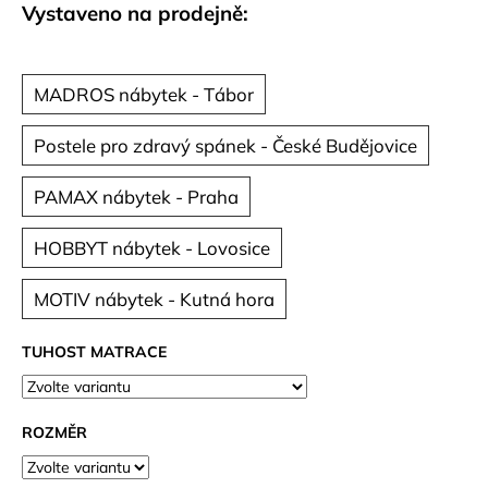
č
Vystaveno na prodejně:
u
j
e
MADROS nábytek - Tábor
m
e
Postele pro zdravý spánek - České Budějovice
PAMAX nábytek - Praha
HOBBYT nábytek - Lovosice
MOTIV nábytek - Kutná hora
TUHOST MATRACE
ROZMĚR