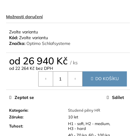
Možnosti doručení
Zvolte variantu
Kód:
Zvolte variantu
Značka:
Optimo Schlafsysteme
od
26 940 Kč
/ ks
od
22 264 Kč
bez DPH
Měrná
DO KOŠÍKU
cena:
Zeptat se
Sdílet
Kategorie
:
Studené pěny HR
Záruka
:
10 let
H1 - soft, H2 - medium,
Tuhost
:
H3 - hard
40 - 70 kg, 60 - 100 kg,