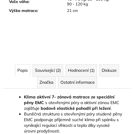
Vaše váha
:
90 - 120 kg
Výška matrace
:
21 cm
Popis
Související (2)
Hodnocení (1)
Diskuze
Značka
Ostatní informace
Klima aktivní 7- zónová matrace ze speciální
pěny EMC
s otevřenými póry a aktivní zónou EMC
zajišťuje
bodově elastické pohodlí při ležení
.
Buněčná struktura s otevřenými póry studené pěny
EMC podporuje příjemně suché klima při spánku s
vynikající regulací vlhkosti a tepla díky vysoké
úrovni prodyšnosti.