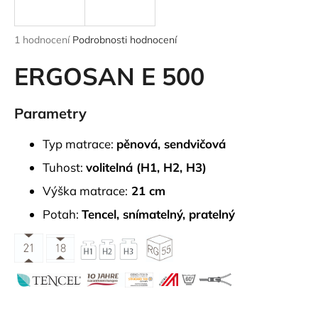
a
j
Průměrné
1 hodnocení
Podrobnosti hodnocení
í
hodnocení
produktu
ERGOSAN E 500
t
je
?
5,0
z
Parametry
5
hvězdiček.
Typ matrace:
pěnová, sendvičová
HLEDAT
Tuhost:
volitelná (H1, H2, H3)
Výška matrace:
21 cm
Potah:
Tencel, snímatelný, pratelný
D
o
p
o
r
u