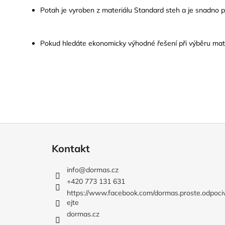
Potah je vyroben z materiálu Standard steh a je snadno pr
Pokud hledáte ekonomicky výhodné řešení při výběru matra
Z
á
Kontakt
p
a
info
@
dormas.cz
t
+420 773 131 631
í
https://www.facebook.com/dormas.proste.odpoci
ejte
dormas.cz