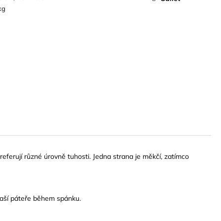
kg
referují různé úrovně tuhosti. Jedna strana je měkčí, zatímco
 vaší páteře během spánku.