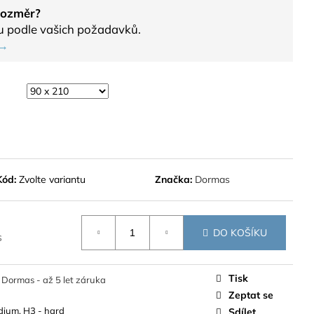
 rozměr?
u podle vašich požadavků.
 →
Kód:
Zvolte variantu
Značka:
Dormas
DO KOŠÍKU
s
Tisk
Dormas - až 5 let záruka
Zeptat se
dium, H3 - hard
Sdílet