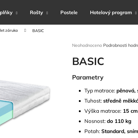
plňky
Rošty
Postele
Hotelový program
let záruka
BASIC
Co potřebujete najít?
Průměrné
Neohodnoceno
Podrobnosti hodn
hodnocení
produktu
BASIC
HLEDAT
je
0,0
z
Parametry
5
Doporučujeme
hvězdiček.
Typ matrace:
pěnová, 
Tuhost:
středně měkká
Výška matrace:
15 cm
Nosnost:
do 110 kg
Potah:
Standard
, sní