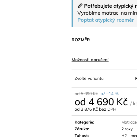
📏 Potřebujete atypický
Vyrobíme matraci na mír
Poptat atypický rozměr
ROZMĚR
Možnosti doručení
Zvolte variantu
od 5 090 Kč
až –14 %
od
4 690 Kč
/ k
od
3 876 Kč
bez DPH
Měrná
cena:
Kategorie
:
Matrace 
Záruka
:
2 roky
Tuhost
:
H2 - me