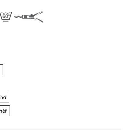
tná
měř