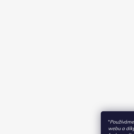
"
Používáme 
webu a díky