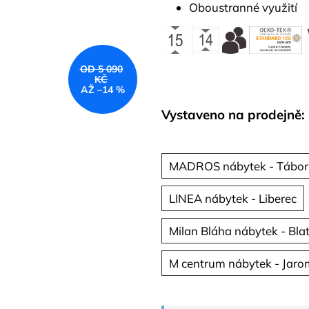
Oboustranné využití
OD 5 090
KČ
AŽ –14 %
Vystaveno na prodejně:
MADROS nábytek - Tábor
LINEA nábytek - Liberec
Milan Bláha nábytek - Bla
M centrum nábytek - Jaro