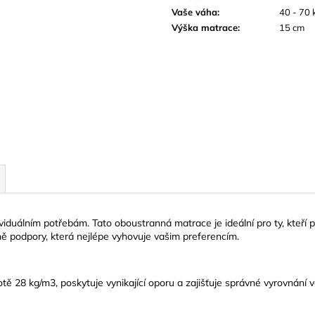
Vaše váha
:
40 - 70 
Výška matrace
:
15 cm
iduálním potřebám. Tato oboustranná matrace je ideální pro ty, kteří p
vně podpory, která nejlépe vyhovuje vašim preferencím.
tě 28 kg/m3, poskytuje vynikající oporu a zajišťuje správné vyrovnání