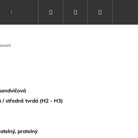
Hledat
Přihlášení
Nákupní
Dárkové poukazy
Vše o spánku
Kontakty
košík
ocení
sendvičová
 / středně tvrdá (H2 - H3)
matelný, pratelný