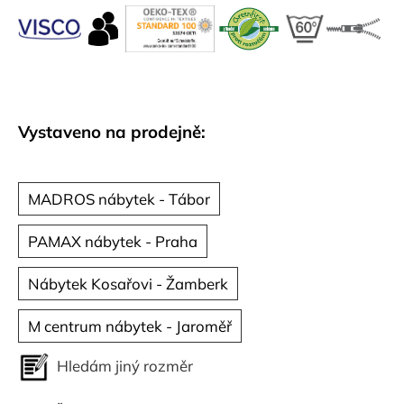
č
u
j
e
m
e
Vystaveno na prodejně:
MADROS nábytek - Tábor
PAMAX nábytek - Praha
Nábytek Kosařovi - Žamberk
M centrum nábytek - Jaroměř
Hledám jiný rozměr