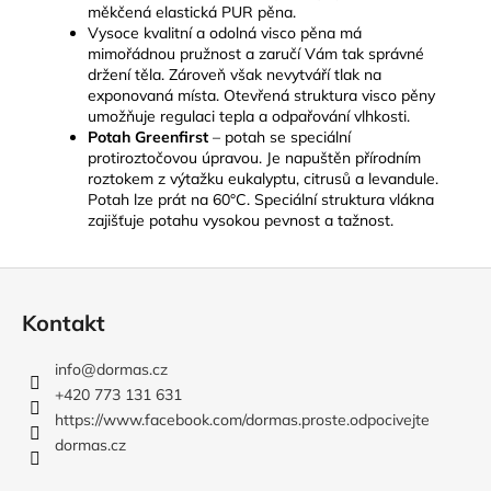
měkčená elastická PUR pěna.
Vysoce kvalitní a odolná visco pěna má
mimořádnou pružnost a zaručí Vám tak správné
držení těla. Zároveň však nevytváří tlak na
exponovaná místa. Otevřená struktura visco pěny
umožňuje regulaci tepla a odpařování vlhkosti.
Potah Greenfirst
– potah se speciální
protiroztočovou úpravou. Je napuštěn přírodním
roztokem z výtažku eukalyptu, citrusů a levandule.
Potah lze prát na 60°C. Speciální struktura vlákna
zajišťuje potahu vysokou pevnost a tažnost.
Z
á
Kontakt
p
a
info
@
dormas.cz
t
+420 773 131 631
í
https://www.facebook.com/dormas.proste.odpocivejte
dormas.cz