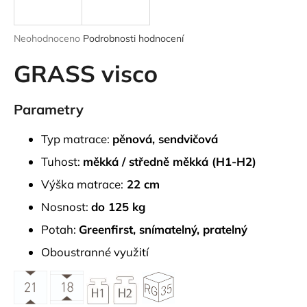
a
j
Průměrné
Neohodnoceno
Podrobnosti hodnocení
í
hodnocení
produktu
GRASS visco
t
je
?
0,0
z
Parametry
5
hvězdiček.
Typ matrace:
pěnová, sendvičová
HLEDAT
Tuhost:
měkká / středně měkká (H1-H2)
Výška matrace:
22 cm
Nosnost:
do 125 kg
D
Potah:
Greenfirst, snímatelný, pratelný
o
p
Oboustranné využití
o
r
u