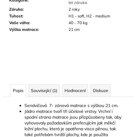
Kategorie
:
let záruka
Záruka
:
2 roky
Tuhost
:
H1 - soft, H2 - medium
Vaše váha
:
40 - 70 kg
Výška matrace
:
21 cm
Popis
Související (1)
Hodnocení
Diskuze
Sendvičová 7- zónová matrace s výškou 21 cm.
Jádro matrace tvoří tři účelové vrstvy. Vrchní i
spodní strana matrace jsou přizpůsobeny tak, aby
vyhovovaly požadavkům preferujícím jak měkčí
ložní plochu, která je opatřena visco pěnou, tak
také potřebám tvrdší plochy, kde je použita