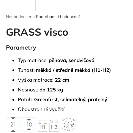
a
j
Průměrné
Neohodnoceno
Podrobnosti hodnocení
í
hodnocení
produktu
GRASS visco
t
je
?
0,0
z
Parametry
5
hvězdiček.
Typ matrace:
pěnová, sendvičová
HLEDAT
Tuhost:
měkká / středně měkká (H1-H2)
Výška matrace:
22 cm
Nosnost:
do 125 kg
D
Potah:
Greenfirst, snímatelný, pratelný
o
p
Oboustranné využití
o
r
u