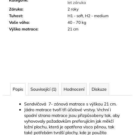
Kategorie
:
let záruka
Záruka
:
2 roky
Tuhost
:
H1 - soft, H2 - medium
Vaše váha
:
40 - 70 kg
Výška matrace
:
21 cm
Popis
Související (1)
Hodnocení
Diskuze
Sendvičová 7- zónová matrace s výškou 21 cm.
Jádro matrace tvoří tři účelové vrstvy. Vrchní i
spodní strana matrace jsou přizpůsobeny tak, aby
vyhovovaly požadavkům preferujícím jak měkčí
ložní plochu, která je opatřena visco pěnou, tak
také potřebám tvrdší plochy, kde je použita