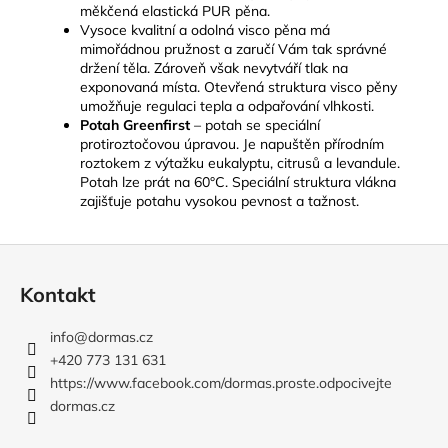
měkčená elastická PUR pěna.
Vysoce kvalitní a odolná visco pěna má
mimořádnou pružnost a zaručí Vám tak správné
držení těla. Zároveň však nevytváří tlak na
exponovaná místa. Otevřená struktura visco pěny
umožňuje regulaci tepla a odpařování vlhkosti.
Potah Greenfirst
– potah se speciální
protiroztočovou úpravou. Je napuštěn přírodním
roztokem z výtažku eukalyptu, citrusů a levandule.
Potah lze prát na 60°C. Speciální struktura vlákna
zajišťuje potahu vysokou pevnost a tažnost.
Z
á
Kontakt
p
a
info
@
dormas.cz
t
+420 773 131 631
í
https://www.facebook.com/dormas.proste.odpocivejte
dormas.cz