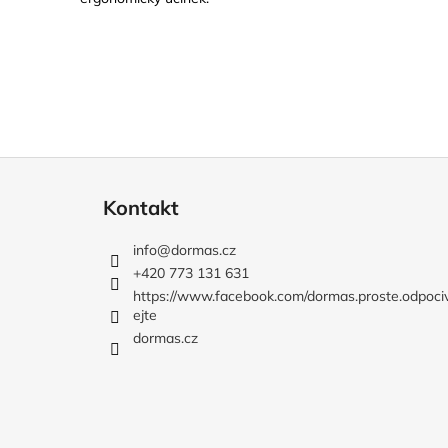
Z
á
Kontakt
p
a
info
@
dormas.cz
t
+420 773 131 631
í
https://www.facebook.com/dormas.proste.odpoci
ejte
dormas.cz