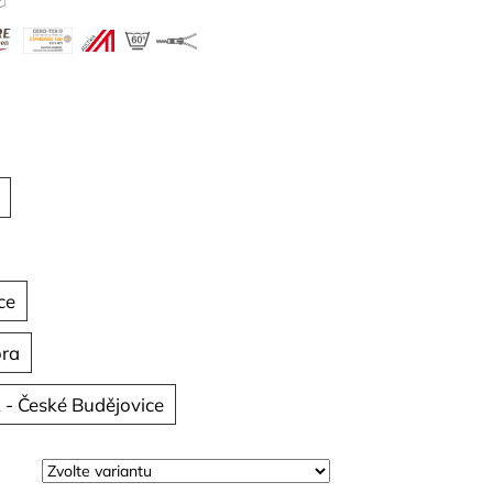
ce
ora
 - České Budějovice