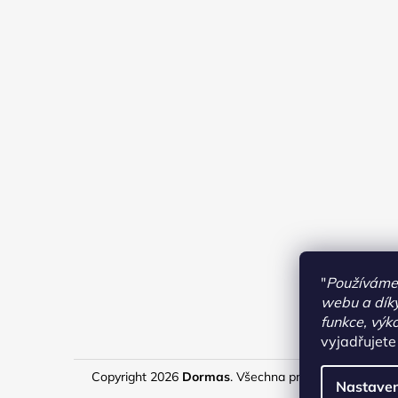
"
Používáme 
webu a díky
funkce, výk
vyjadřujete
Copyright 2026
Dormas
. Všechna práva vyhrazena.
U
Nastaven