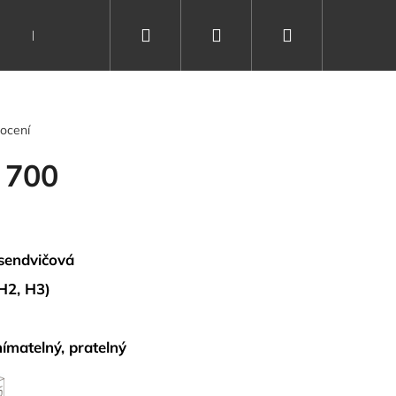
Hledat
Přihlášení
Nákupní
Dárkové poukazy
Vše o spánku
Kontakty
košík
ocení
 700
sendvičová
 H2, H3)
ímatelný, pratelný