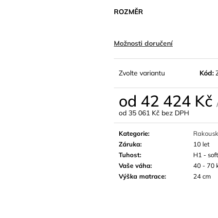
ROZMĚR
Možnosti doručení
Zvolte variantu
Kód:
od
42 424 Kč
od
35 061 Kč
bez DPH
Měrná
cena:
Kategorie
:
Rakouské
Záruka
:
10 let
Tuhost
:
H1 - sof
Vaše váha
:
40 - 70 
Výška matrace
:
24 cm