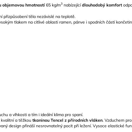
3
u objemovou hmotností
65 kg/m
nabízející
dlouhodobý komfort
odpov
 přizpůsobení těla nezávislé na teplotě.
ysokým tlakem na citlivé oblasti ramen, pánve i spodních částí končetin
hu a vlhkosti a tím i ideální klima pro spaní.
kvalitní a těžkou
tkaninou Tencel
z přírodních vláken
. Vzduchem pr
aný design přináší nesrovnatelný pocit při ležení. Vysoce elastické fun