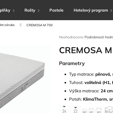
plňky
Rošty
Postele
Hotelový program
let záruka
CREMOSA M 700
Co potřebujete najít?
Průměrné
Neohodnoceno
Podrobnosti hodn
hodnocení
produktu
CREMOSA M
HLEDAT
je
0,0
z
Parametry
5
Doporučujeme
hvězdiček.
Typ matrace:
pěnová, 
Tuhost:
volitelná (H1,
Výška matrace:
24 cm
Potah:
KlimaTherm, sn