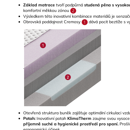
Základ matrace
tvoří podpůrná
studená pěna s vysoko
komfortní měkkou zónou
Výsledkem této inovativní kombinace materiálů je senzační
Obrovská poddajnost Cremosy
dává pocit beztíže s v
.
Otevřená struktura buněk zajišťuje optimální cirkulaci vzduc
Potah:
Inovativní potah
KlimaTherm
zaujme svou vysoce 
příjemně suché a hygienické prostředí pro spaní.
Prošív
ergonomický účinek.