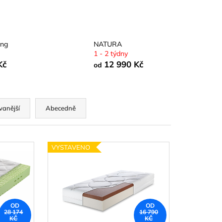
ing
NATURA
1 - 2 týdny
Kč
12 990 Kč
od
vanější
Abecedně
VYSTAVENO
OD
OD
28 174
16 790
KČ
KČ