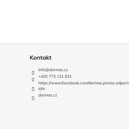
Z
á
Kontakt
p
a
info
@
dormas.cz
t
+420 773 131 631
í
https://www.facebook.com/dormas.proste.odpoci
ejte
dormas.cz