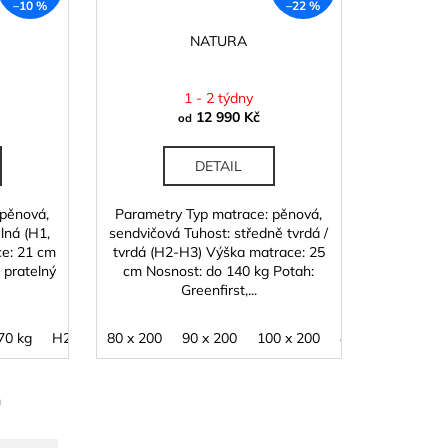
–10 %
–22 %
NATURA
1 - 2 týdny
12 990 Kč
od
DETAIL
 pěnová,
Parametry Typ matrace: pěnová,
lná (H1,
sendvičová Tuhost: středně tvrdá /
ce: 21 cm
tvrdá (H2-H3) Výška matrace: 25
 pratelný
cm Nosnost: do 140 kg Potah:
Greenfirst,...
70 kg
10
120 x 200
H2 - medium / Vaše váha 60 - 100 kg
80 x 200
140 x 200
90 x 200
160 x 200
100 x 200
180 x 200
H3 - hard / Vaše váh
80 x 210
90 x
m