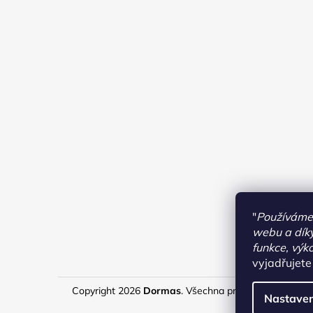
"
Používáme 
webu a díky
funkce, výk
vyjadřujete
Copyright 2026
Dormas
. Všechna práva vyhrazena.
U
Nastaven