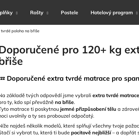
plňky
Rošty
Postele
Hotelový program
tvrdé poloha na břiše
Co potřebujete najít?
Doporučené pro 120+ kg ext
břiše
HLEDAT
💤
Doporučené extra tvrdé matrace pro span
Doporučujeme
Na základě tvých odpovědí jsme vybrali
extra tvrdé matrac
pro ty, kdo spí převážně
na břiše
.
Tyto matrace ti poskytnou
jemné přizpůsobení tělu
a zárove
noci uvolnily a ty ses probouzel odpočatý.
Níže najdeš několik modelů, které splňují všechny tvoje poža
Stačí si vybrat tu, která ti bude
pocitově nejbližší
– a dopřát s