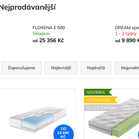
Nejprodávanější
FLORENA E 500
DREAM spr
Skladem
1 - 2 týdny
25 356 Kč
9 890 
od
od
Ř
a
Doporučujeme
Nejlevnější
Nejdražší
Nejprodá
z
e
V
n
NOVINKA
ý
VYSTAVENO
p
p
10 LET ZÁRUKA
r
s
o
p
OD
d
12 190
r
KČ