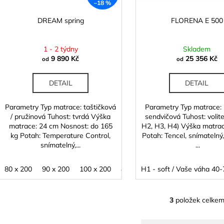
u
–18 %
o
k
d
DREAM spring
FLORENA E 500
t
u
ů
k
1 - 2 týdny
Skladem
t
9 890 Kč
25 356 Kč
od
od
ů
DETAIL
DETAIL
Parametry Typ matrace: taštičková
Parametry Typ matrace:
/ pružinová Tuhost: tvrdá Výška
sendvičová Tuhost: volite
matrace: 24 cm Nosnost: do 165
H2, H3, H4) Výška matra
kg Potah: Temperature Control,
Potah: Tencel, snímatelný,
snímatelný,...
...
80 x 200
90 x 200
100 x 200
80 x 210
H1 - soft / Vaše váha 40-
90 x 210
100 x 2
3
položek celke
O
v