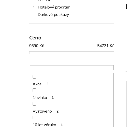
l
Hotelový program
Dárkové poukazy
Cena
9890
Kč
54731
Kč
Akce
3
í
Novinka
1
i
Vystaveno
2
10 let záruka
1