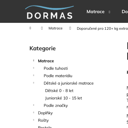
K
Přejít
na
o
Matrace
Do
obsah
Zpět
Zpět
š
do
do
í
Domů
Matrace
Doporučené pro 120+ kg extra 
k
obchodu
obchodu
P
o
Kategorie
Přeskočit
s
kategorie
t
Matrace
r
Podle tuhosti
a
Podle materiálu
n
Dětské a juniorské matrace
n
Dětské 0 - 8 let
í
Juniorské 10 - 15 let
p
Podle značky
a
Doplňky
n
Rošty
e
Postele