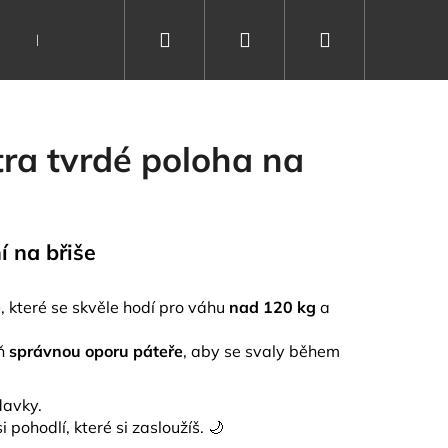
Hledat
Přihlášení
Nákupní
Dárkové poukazy
Vše o spánku
Kontakty
košík
ra tvrdé poloha na
í na břiše
e
, které se skvěle hodí pro váhu
nad 120 kg
a
ň
správnou oporu páteře
, aby se svaly během
davky.
i pohodlí, které si zasloužíš. 🌙