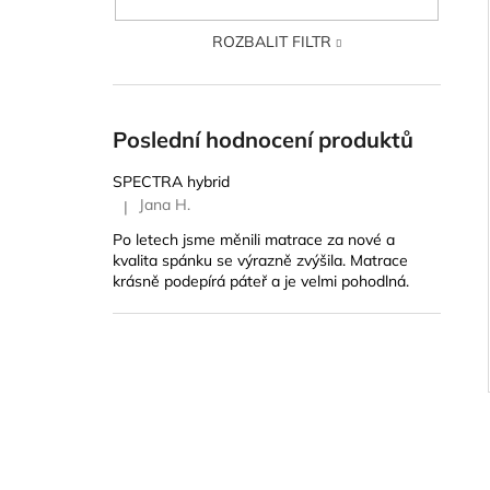
ROZBALIT FILTR
Poslední hodnocení produktů
SPECTRA hybrid
Jana H.
|
Hodnocení produktu je 5 z 5 hvězdiček.
Po letech jsme měnili matrace za nové a
kvalita spánku se výrazně zvýšila. Matrace
krásně podepírá páteř a je velmi pohodlná.