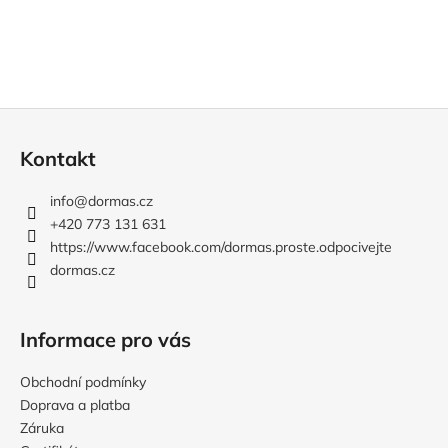
i
s
u
Z
á
Kontakt
p
a
info
@
dormas.cz
t
+420 773 131 631
í
https://www.facebook.com/dormas.proste.odpocivejte
dormas.cz
Informace pro vás
Obchodní podmínky
Doprava a platba
Záruka