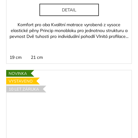
DETAIL
Komfort pro oba Kvalitní matrace vyrobená z vysoce
elastické pěny Princip monobloku pro jednotnou strukturu a
pevnost Dvě tuhosti pro individuální pohodlí Vlnitá profilace...
19 cm
21 cm
NOVINKA
VYSTAVENO
10 LET ZÁRUKA