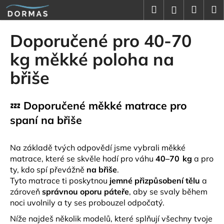
K
Přejít
Hledat
Náku
M
Přihlášení
na
o
obsah
Zpět
Zpět
košík
š
Doporučené pro 40-70
í
C
kg měkké poloha na
k
o
břiše
p
o
💤
Doporučené měkké matrace pro
t
ř
spaní na břiše
e
b
Na základě tvých odpovědí jsme vybrali měkké
u
matrace, které se skvěle hodí pro váhu
40–70 kg
a pro
ty, kdo spí převážně
na břiše
.
j
Tyto matrace ti poskytnou
jemné přizpůsobení tělu
a
e
zároveň
správnou oporu páteře
, aby se svaly během
t
noci uvolnily a ty ses probouzel odpočatý.
e
Níže najdeš několik modelů, které splňují všechny tvoje
n