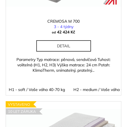
k
t
ů
CREMOSA M 700
3 - 4 týdny
42 424 Kč
od
DETAIL
Parametry Typ matrace: pěnová, sendvičová Tuhost:
volitelná (H1, H2, H3) Výška matrace: 24 cm Potah:
KlimaTherm, snímatelný, pratelný...
H1 - soft / Vaše váha 40-70 kg
H2 - medium / Vaše váha 60 
VYSTAVENO
10 LET ZÁRUKA