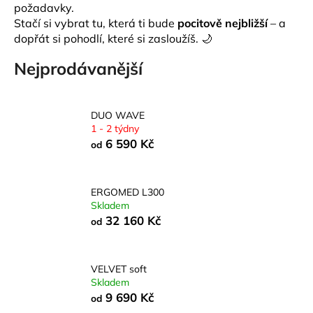
požadavky.
a
Stačí si vybrat tu, která ti bude
pocitově nejbližší
– a
j
dopřát si pohodlí, které si zasloužíš. 🌙
í
Nejprodávanější
t
?
DUO WAVE
1 - 2 týdny
6 590 Kč
od
HLEDAT
ERGOMED L300
Skladem
32 160 Kč
D
od
o
p
o
VELVET soft
Skladem
r
9 690 Kč
u
od