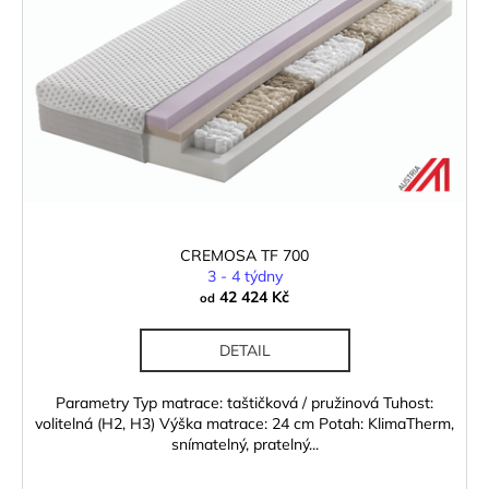
CREMOSA TF 700
3 - 4 týdny
42 424 Kč
od
DETAIL
Parametry Typ matrace: taštičková / pružinová Tuhost:
volitelná (H2, H3) Výška matrace: 24 cm Potah: KlimaTherm,
snímatelný, pratelný...