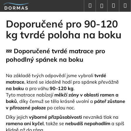
K
Přejít
Hledat
Náku
M
Přihlášení
na
o
obsah
Zpět
Zpět
košík
š
Doporučené pro 90-120
í
C
kg tvrdé poloha na boku
k
o
p
💤
Doporučené tvrdé matrace pro
o
pohodlný spánek na boku
t
ř
Na základě tvých odpovědí jsme vybrali
tvrdé
e
matrace
, které se ideálně hodí pro spánek převážně
b
na boku
a pro váhu
90–120 kg
.
u
Tyto matrace nabízejí
měkčí zóny v oblasti ramen a
j
boků
, díky čemuž se tělo krásně uvolní a
páteř zůstane
e
v přirozené poloze
po celou noc.
t
Díky jejich
výborné přizpůsobivosti
nevzniká tlak na
e
rameno ani kyčel
, takže se
nebudíš nepohodlím
a spíš
n
klidně až do rána.