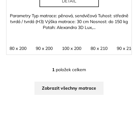
DETAIL
Parametry Typ matrace: pěnová, sendvičová Tuhost: středně
tvrdá / tvrdá (H3) Výška matrace: 30 cm Nosnost: do 150 kg
Potah: Alexandra 3D Lux,...
80 x 200
90 x 200
100 x 200
80 x 210
90 x 210
1
položek celkem
O
v
l
Zobrazit všechny matrace
á
d
a
c
í
p
r