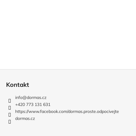
v
k
y
v
ý
p
i
s
u
Z
á
Kontakt
p
a
info
@
dormas.cz
t
+420 773 131 631
í
https://www.facebook.com/dormas.proste.odpocivejte
dormas.cz