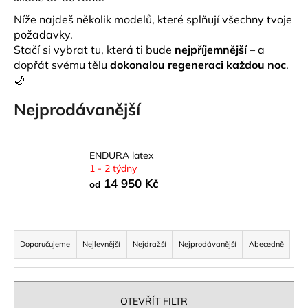
a
Níže najdeš několik modelů, které splňují všechny tvoje
j
požadavky.
Stačí si vybrat tu, která ti bude
nejpříjemnější
– a
í
dopřát svému tělu
dokonalou regeneraci každou noc
.
t
🌙
?
Nejprodávanější
ENDURA latex
HLEDAT
1 - 2 týdny
14 950 Kč
od
D
Ř
o
a
Doporučujeme
Nejlevnější
Nejdražší
Nejprodávanější
Abecedně
p
z
o
r
e
u
n
OTEVŘÍT FILTR