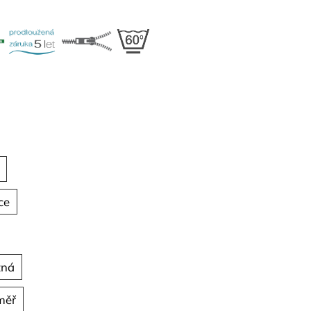
ce
tná
měř