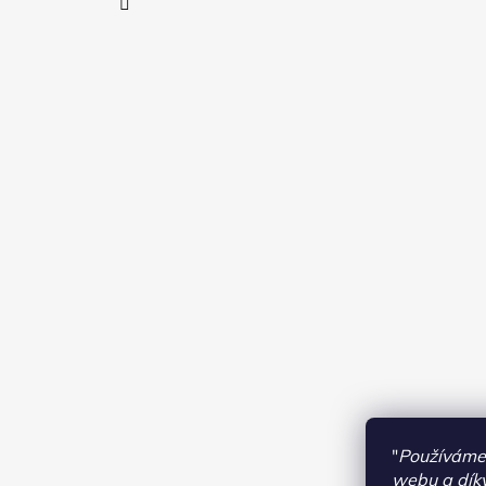
"
Používáme 
webu a díky