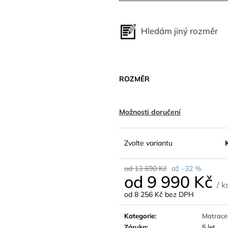
Hledám jiný rozměr
ROZMĚR
Možnosti doručení
Zvolte variantu
od 13 690 Kč
až –32 %
od
9 990 Kč
/ k
od
8 256 Kč
bez DPH
Měrná
cena:
Kategorie
:
Matrace 
Záruka
:
5 let