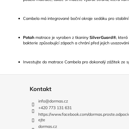
Cambela má integrované boční okraje sedáku pro stabilní 
Potah
matrace je vyroben z tkaniny
SilverGuard®
, která
bakterie způsobující zápach a chrání před jejich usazován
Investujte do matrace Cambela pro dokonalý zážitek ze sp
Z
á
Kontakt
p
a
info
@
dormas.cz
t
+420 773 131 631
í
https://www.facebook.com/dormas.proste.odpoci
ejte
dormas.cz