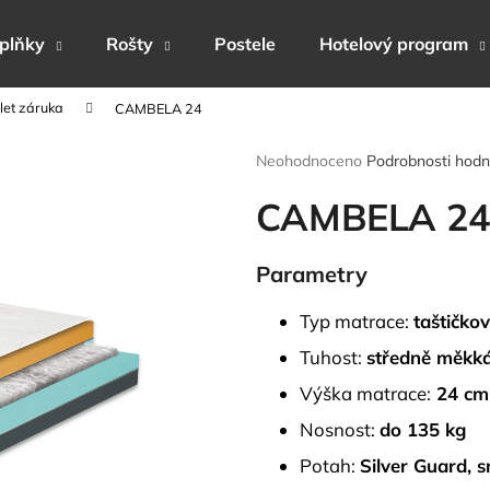
plňky
Rošty
Postele
Hotelový program
let záruka
CAMBELA 24
Co potřebujete najít?
Průměrné
Neohodnoceno
Podrobnosti hodn
hodnocení
produktu
CAMBELA 24
HLEDAT
je
0,0
z
Parametry
5
Doporučujeme
hvězdiček.
Typ matrace:
taštičko
Tuhost:
středně měkká
Výška matrace:
24 cm
Nosnost:
do 135 kg
Potah:
Silver Guard, s