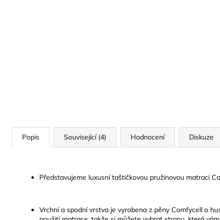
Popis
Související (4)
Hodnocení
Diskuze
Představujeme luxusní taštičkovou pružinovou matraci C
Vrchní a spodní vrstva je vyrobena z pěny Comfycell o hu
použití matrace, takže si můžete vybrat stranu, která vám