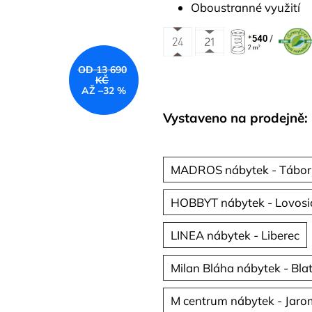
Oboustranné využití
OD 13 690
KČ
AŽ –32 %
Vystaveno na prodejně:
MADROS nábytek - Tábor
HOBBYT nábytek - Lovosi
LINEA nábytek - Liberec
Milan Bláha nábytek - Bla
M centrum nábytek - Jaro