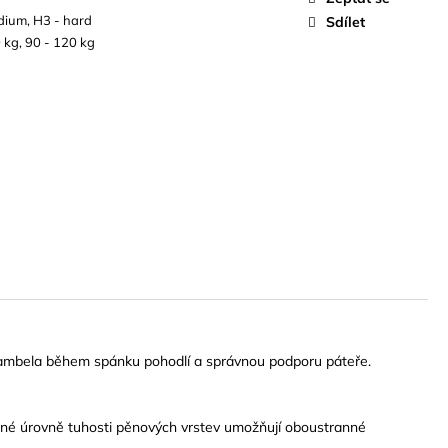
dium, H3 - hard
Sdílet
 kg, 90 - 120 kg
Cambela během spánku pohodlí a správnou podporu páteře.
Různé úrovně tuhosti pěnových vrstev umožňují oboustranné