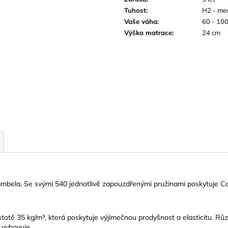
Tuhost
:
H2 - me
Vaše váha
:
60 - 100
Výška matrace
:
24 cm
ambela. Se svými 540 jednotlivě zapouzdřenými pružinami poskytuje 
stotě 35 kg/m³, která poskytuje výjimečnou prodyšnost a elasticitu. 
 vyhovuje.