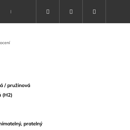
Hledat
Přihlášení
Nákupní
Dárkové poukazy
Vše o spánku
Kontakty
košík
ocení
vá / pružinová
 (H2)
nímatelný, pratelný