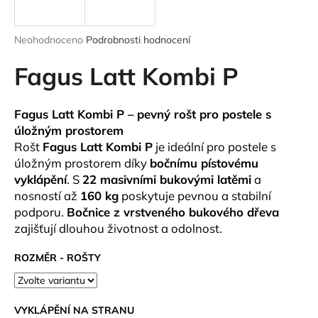
a
j
Průměrné
Neohodnoceno
Podrobnosti hodnocení
í
hodnocení
produktu
Fagus Latt Kombi P
t
je
?
0,0
z
Fagus Latt Kombi P – pevný rošt pro postele s
5
úložným prostorem
hvězdiček.
Rošt
Fagus Latt Kombi P
je ideální pro postele s
úložným prostorem díky
bočnímu pístovému
HLEDAT
vyklápění
. S
22 masivními bukovými latěmi
a
nosností až
160 kg
poskytuje pevnou a stabilní
podporu.
Bočnice z vrstveného bukového dřeva
D
zajišťují dlouhou životnost a odolnost.
o
p
ROZMĚR - ROŠTY
o
r
u
VYKLÁPĚNÍ NA STRANU