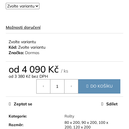
č
u
j
e
m
Možnosti doručení
e
Zvolte variantu
Kód:
Zvolte variantu
Značka:
Dormas
od
4 090 Kč
/ ks
od
3 380 Kč
bez DPH
Měrná
DO KOŠÍKU
cena:
Zeptat se
Sdílet
Kategorie
:
Rošty
80 x 200, 90 x 200, 100 x
Rozměr
:
200, 120 x 200