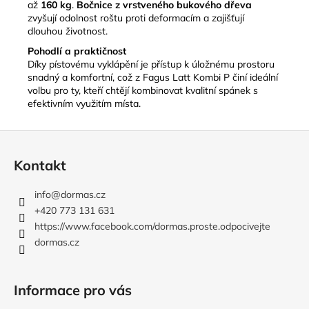
až
160 kg
.
Bočnice z vrstveného bukového dřeva
zvyšují odolnost roštu proti deformacím a zajišťují
dlouhou životnost.
Pohodlí a praktičnost
Díky pístovému vyklápění je přístup k úložnému prostoru
snadný a komfortní, což z Fagus Latt Kombi P činí ideální
volbu pro ty, kteří chtějí kombinovat kvalitní spánek s
efektivním využitím místa.
Z
á
Kontakt
p
a
info
@
dormas.cz
t
+420 773 131 631
í
https://www.facebook.com/dormas.proste.odpocivejte
dormas.cz
Informace pro vás