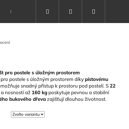
Hledat
Přihlášení
Nákupní
Dárkové poukazy
Vše o spánku
Kontakty
košík
ocení
ošt pro postele s úložným prostorem
í pro postele s úložným prostorem díky
pístovému
 umožňuje snadný přístup k prostoru pod postelí. S
22
a nosností až
160 kg
poskytuje pevnou a stabilní
ného bukového dřeva
zajišťují dlouhou životnost.