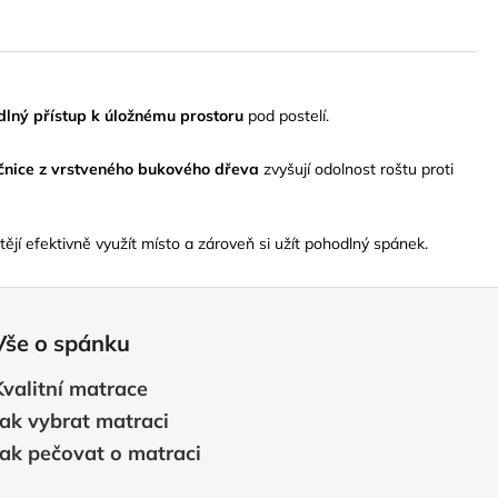
lný přístup k úložnému prostoru
pod postelí.
čnice z vrstveného bukového dřeva
zvyšují odolnost roštu proti
ějí efektivně využít místo a zároveň si užít pohodlný spánek.
Vše o spánku
Kvalitní matrace
Jak vybrat matraci
Jak pečovat o matraci