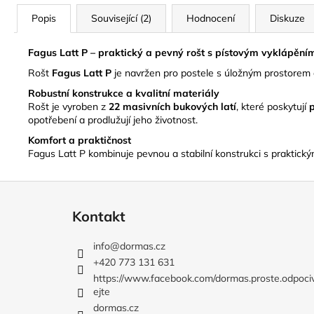
Popis
Související (2)
Hodnocení
Diskuze
Fagus Latt P – praktický a pevný rošt s pístovým vyklápění
Rošt
Fagus Latt P
je navržen pro postele s úložným prostorem 
Robustní konstrukce a kvalitní materiály
Rošt je vyroben z
22 masivních bukových latí
, které poskytují
opotřebení a prodlužují jeho životnost.
Komfort a praktičnost
Fagus Latt P kombinuje pevnou a stabilní konstrukci s praktickým
Z
á
Kontakt
p
a
info
@
dormas.cz
t
+420 773 131 631
í
https://www.facebook.com/dormas.proste.odpoci
ejte
dormas.cz