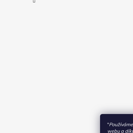
"
Používáme 
webu a díky