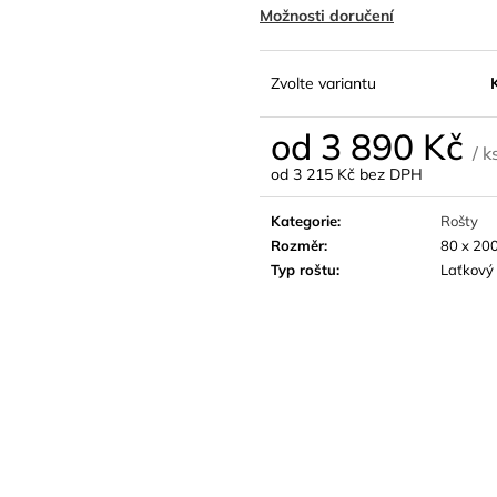
Možnosti doručení
Zvolte variantu
od
3 890 Kč
/ k
od
3 215 Kč
bez DPH
Měrná
cena:
Kategorie
:
Rošty
Rozměr
:
80 x 200
Typ roštu
:
Laťkový