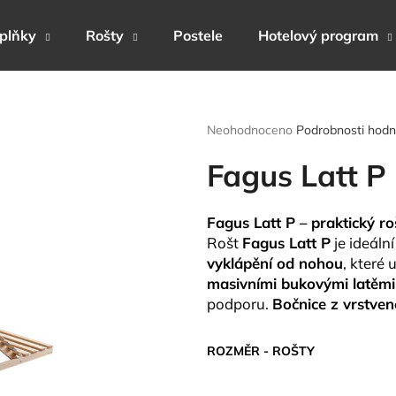
plňky
Rošty
Postele
Hotelový program
Co potřebujete najít?
Průměrné
Neohodnoceno
Podrobnosti hodn
hodnocení
produktu
Fagus Latt P
HLEDAT
je
0,0
z
Fagus Latt P – praktický r
5
Doporučujeme
Rošt
Fagus Latt P
je ideáln
hvězdiček.
vyklápění od nohou
, které
masivními bukovými latěmi
podporu.
Bočnice z vrstve
ROZMĚR - ROŠTY