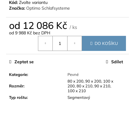
č
Kód:
Zvolte variantu
u
Značka:
Optimo Schlafsysteme
j
e
od
12 086 Kč
m
/ ks
od
9 988 Kč
bez DPH
e
Měrná
DO KOŠÍKU
cena:
Zeptat se
Sdílet
Kategorie
:
Pevné
80 x 200, 90 x 200, 100 x
Rozměr
:
200, 80 x 210, 90 x 210,
100 x 210
Typ roštu
:
Segmentový