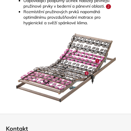
Odpovídající podpůrný účinek nabízejí pevnější
pružinové prvky v bederní a pánevní oblasti.
Rozmístění pružinových prvků napomáhá
optimálnímu provzdušňování matrace pro
hygienické a svěží spánkové klima.
Z
á
Kontakt