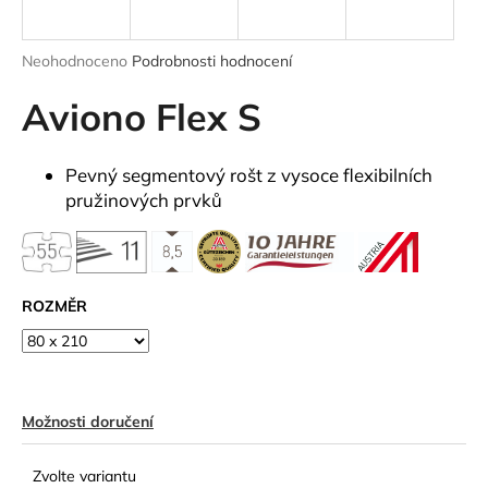
a
j
Průměrné
Neohodnoceno
Podrobnosti hodnocení
í
hodnocení
produktu
Aviono Flex S
t
je
?
0,0
z
Pevný segmentový rošt z vysoce flexibilních
5
pružinových prvků
hvězdiček.
HLEDAT
ROZMĚR
D
o
p
o
Možnosti doručení
r
u
Zvolte variantu