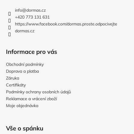
p
a
info
@
dormas.cz
t
+420 773 131 631
í
https://www.facebook.com/dormas.proste.odpocivejte
dormas.cz
Informace pro vás
Obchodní podmínky
Doprava a platba
Záruka
Certifikáty
Podmínky ochrany osobních údajů
Reklamace a vrácení zboží
Moje objednávka
Vše o spánku