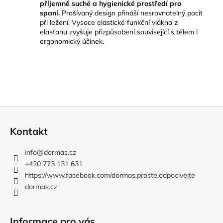
příjemně suché a hygienické prostředí pro
spaní.
Prošívaný design přináší nesrovnatelný pocit
při ležení.
Vysoce elastické funkční vlákno z
elastanu zvyšuje přizpůsobení související s tělem i
ergonomický účinek.
Z
á
Kontakt
p
a
info
@
dormas.cz
t
+420 773 131 631
í
https://www.facebook.com/dormas.proste.odpocivejte
dormas.cz
Informace pro vás