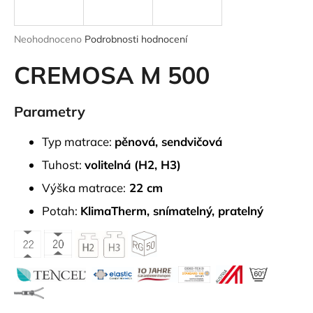
a
j
Průměrné
Neohodnoceno
Podrobnosti hodnocení
í
hodnocení
produktu
CREMOSA M 500
t
je
?
0,0
z
Parametry
5
hvězdiček.
Typ matrace:
pěnová, sendvičová
HLEDAT
Tuhost:
volitelná (H2, H3)
Výška matrace:
22 cm
Potah:
KlimaTherm, snímatelný, pratelný
D
o
p
o
r
u