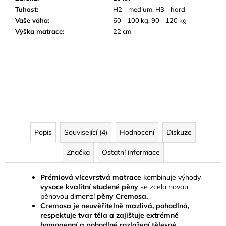
Tuhost
:
H2 - medium, H3 - hard
Vaše váha
:
60 - 100 kg, 90 - 120 kg
Výška matrace
:
22 cm
Popis
Související (4)
Hodnocení
Diskuze
Značka
Ostatní informace
Prémiová vícevrstvá matrace
kombinuje výhody
vysoce kvalitní studené pěny
se zcela novou
pěnovou dimenzí
pěny Cremosa.
Cremosa je neuvěřitelně mazlivá, pohodlná,
respektuje tvar těla a zajišťuje extrémně
homogenní a pohodlné rozložení tělesné