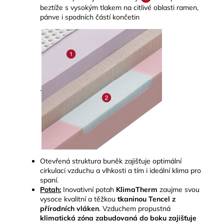
beztíže s vysokým tlakem na citlivé oblasti ramen,
pánve i spodních částí končetin
.
Otevřená struktura buněk zajišťuje optimální
cirkulaci vzduchu a vlhkosti a tím i ideální klima pro
spaní.
Potah:
Inovativní potah
KlimaTherm
zaujme svou
vysoce kvalitní a těžkou
tkaninou Tencel
z
přírodních vláken
.
Vzduchem propustná
klimatická zóna zabudovaná do boku zajišťuje