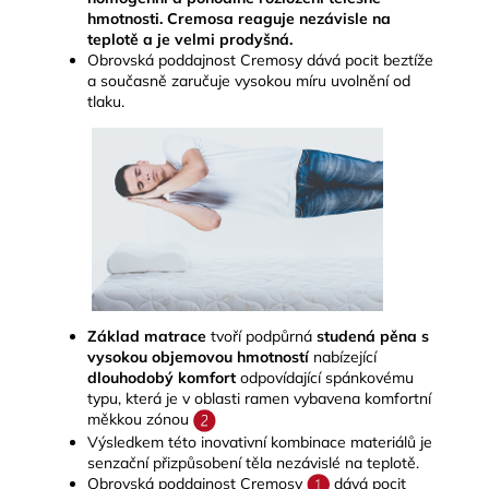
hmotnosti. Cremosa reaguje nezávisle na
teplotě a je velmi prodyšná.
Obrovská poddajnost Cremosy dává pocit beztíže
a současně zaručuje vysokou míru uvolnění od
tlaku.
Základ matrace
tvoří podpůrná
studená pěna s
vysokou objemovou hmotností
nabízející
dlouhodobý komfort
odpovídající spánkovému
typu, která je v oblasti ramen vybavena komfortní
měkkou zónou
Výsledkem této inovativní kombinace materiálů je
senzační přizpůsobení těla nezávislé na teplotě.
Obrovská poddajnost Cremosy
dává pocit