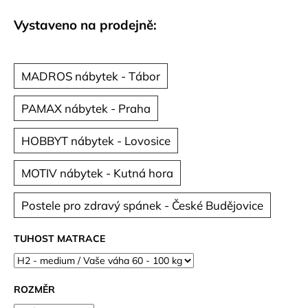
č
u
Vystaveno na prodejně:
j
e
m
MADROS nábytek - Tábor
e
PAMAX nábytek - Praha
HOBBYT nábytek - Lovosice
MOTIV nábytek - Kutná hora
Postele pro zdravý spánek - České Budějovice
TUHOST MATRACE
ROZMĚR