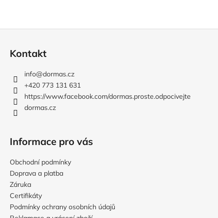
Z
á
Kontakt
p
a
info
@
dormas.cz
t
+420 773 131 631
í
https://www.facebook.com/dormas.proste.odpocivejte
dormas.cz
Informace pro vás
Obchodní podmínky
Doprava a platba
Záruka
Certifikáty
Podmínky ochrany osobních údajů
Reklamace a vrácení zboží