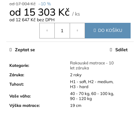
od 17 004 Kč
–10 %
od
15 303 Kč
/ ks
od
12 647 Kč
bez DPH
Měrná
DO KOŠÍKU
cena:
Zeptat se
Sdílet
Rakouské matrace - 10
Kategorie
:
let záruka
Záruka
:
2 roky
H1 - soft, H2 - medium,
Tuhost
:
H3 - hard
40 - 70 kg, 60 - 100 kg,
Vaše váha
:
90 - 120 kg
Výška matrace
:
19 cm