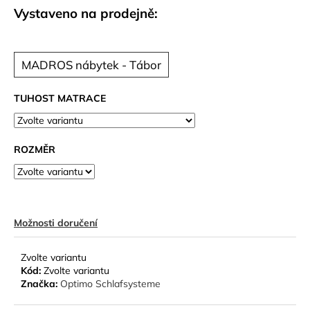
č
Vystaveno na prodejně:
u
j
e
m
MADROS nábytek - Tábor
e
TUHOST MATRACE
ROZMĚR
Možnosti doručení
Zvolte variantu
Kód:
Zvolte variantu
Značka:
Optimo Schlafsysteme