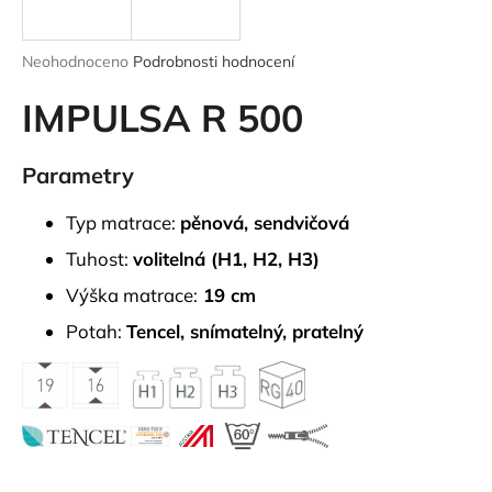
a
j
Průměrné
Neohodnoceno
Podrobnosti hodnocení
í
hodnocení
produktu
IMPULSA R 500
t
je
?
0,0
z
Parametry
5
hvězdiček.
Typ matrace:
pěnová, sendvičová
HLEDAT
Tuhost:
volitelná (H1, H2, H3)
Výška matrace:
19 cm
Potah:
Tencel, snímatelný, pratelný
D
o
p
o
r
u