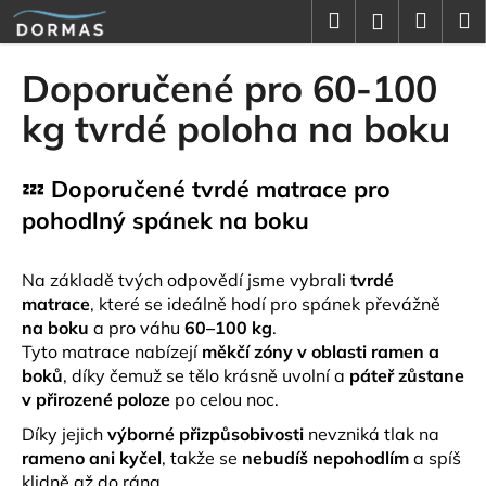
K
Přejít
Hledat
Náku
M
Přihlášení
na
o
obsah
Zpět
Zpět
košík
š
Doporučené pro 60-100
í
C
kg tvrdé poloha na boku
k
o
p
💤
Doporučené tvrdé matrace pro
o
pohodlný spánek na boku
t
ř
Na základě tvých odpovědí jsme vybrali
tvrdé
e
matrace
, které se ideálně hodí pro spánek převážně
b
na boku
a pro váhu
60–100 kg
.
u
Tyto matrace nabízejí
měkčí zóny v oblasti ramen a
j
boků
, díky čemuž se tělo krásně uvolní a
páteř zůstane
e
v přirozené poloze
po celou noc.
t
Díky jejich
výborné přizpůsobivosti
nevzniká tlak na
e
rameno ani kyčel
, takže se
nebudíš nepohodlím
a spíš
n
klidně až do rána.