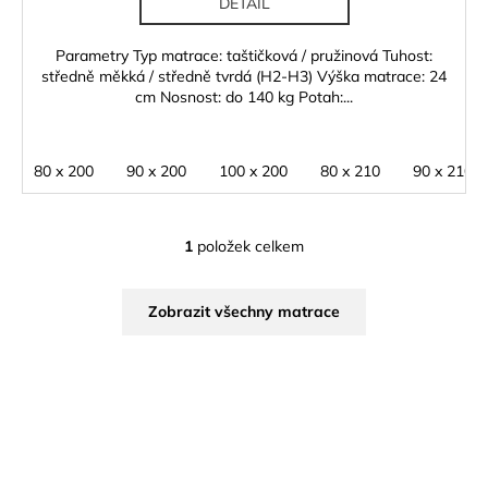
DETAIL
Parametry Typ matrace: taštičková / pružinová Tuhost:
středně měkká / středně tvrdá (H2-H3) Výška matrace: 24
cm Nosnost: do 140 kg Potah:...
80 x 200
90 x 200
100 x 200
80 x 210
90 x 210
1
položek celkem
O
v
l
Zobrazit všechny matrace
á
d
a
c
í
p
r