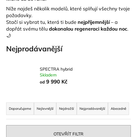
a
Níže najdeš několik modelů, které splňují všechny tvoje
j
požadavky.
Stačí si vybrat tu, která ti bude
nejpříjemnější
– a
í
dopřát svému tělu
dokonalou regeneraci každou noc
.
t
🌙
?
Nejprodávanější
SPECTRA hybrid
HLEDAT
Skladem
9 990 Kč
od
D
Ř
o
a
Doporučujeme
Nejlevnější
Nejdražší
Nejprodávanější
Abecedně
p
z
o
r
e
u
n
OTEVŘÍT FILTR