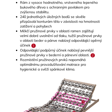
Rám z vysoce hodnotného, vrstveného lepeného
bukového dřeva s ochranným povlakem pro
zvýšenou stabilitu.
240 jednotlivých úložných bodů se skvěle
přizpůsobí konturám těla v závislosti na hmotnosti
zatížení a pohybech
Měkčí pružinové prvky v oblasti ramen zajišťují
velmi dobré uvolnění od tlaku, tužší pružinové prvky
v oblasti beder a pánve nabízejí odpovídající opěrný
účinek
Odpovídající podpůrný účinek nabízejí pevnější
pružinové prvky v bederní a pánevní oblasti.
Rozmístění pružinových prvků napomáhá
optimálnímu provzdušňování matrace pro
hygienické a svěží spánkové klima.