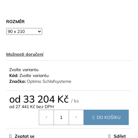
č
u
j
e
ROZMĚR
m
e
Možnosti doručení
Zvolte variantu
Kód:
Zvolte variantu
Značka:
Optimo Schlafsysteme
od
33 204 Kč
/ ks
od
27 441 Kč
bez DPH
Měrná
DO KOŠÍKU
cena:
Zeptat se
Sdílet