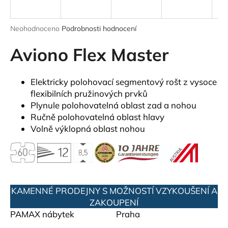
a
j
Průměrné
Neohodnoceno
Podrobnosti hodnocení
í
hodnocení
produktu
Aviono Flex Master
t
je
?
0,0
z
Elektricky polohovací segmentový rošt z vysoce
5
flexibilních pružinových prvků
hvězdiček.
Plynule polohovatelná oblast zad a nohou
Ručně polohovatelná oblast hlavy
HLEDAT
Volně výklopná oblast nohou
D
o
p
KAMENNÉ PRODEJNY S MOŽNOSTÍ VZYKOUŠENÍ A
o
ZAKOUPENÍ
r
PAMAX nábytek
Praha
u