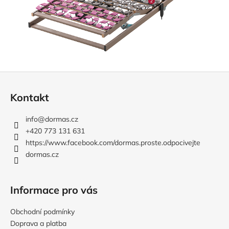
Z
á
Kontakt
p
a
info
@
dormas.cz
t
+420 773 131 631
í
https://www.facebook.com/dormas.proste.odpocivejte
dormas.cz
Informace pro vás
Obchodní podmínky
Doprava a platba