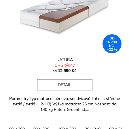
č
k
p
u
t
r
j
ů
e
o
m
d
e
u
OD
16 790
k
KČ
–22 %
t
ů
NATURA
1 - 2 týdny
12 990 Kč
od
DETAIL
Parametry Typ matrace: pěnová, sendvičová Tuhost: středně
tvrdá / tvrdá (H2-H3) Výška matrace: 25 cm Nosnost: do
140 kg Potah: Greenfirst,...
80 x 200
90 x 200
100 x 200
80 x 210
90 x 210