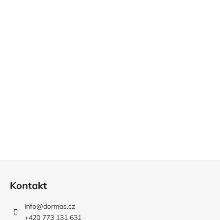
á
d
a
c
í
p
r
v
k
y
v
ý
p
i
s
Z
u
á
Kontakt
p
a
info
@
dormas.cz
t
+420 773 131 631