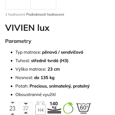
a
j
Průměrné
1 hodnocení
Podrobnosti hodnocení
í
hodnocení
produktu
VIVIEN lux
t
je
?
5,0
z
Parametry
5
hvězdiček.
Typ matrace:
pěnová / sendvičová
HLEDAT
Tuhost:
středně tvrdá (H3)
Výška matrace:
23 cm
Nosnost:
do 135 kg
D
Potah:
Precious,
snímatelný, pratelný
o
p
Oboustranné využití
o
r
u