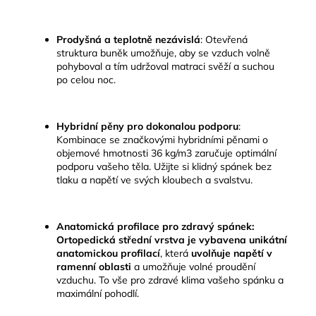
Prodyšná a teplotně nezávislá
:
Otevřená
struktura buněk umožňuje, aby se vzduch volně
pohyboval a tím udržoval matraci svěží a suchou
po celou noc.
Hybridní pěny pro dokonalou podporu
:
Kombinace se značkovými hybridními pěnami o
objemové hmotnosti 36 kg/m3 zaručuje optimální
podporu vašeho těla. Užijte si klidný spánek bez
tlaku a napětí ve svých kloubech a svalstvu.
Anatomická profilace pro zdravý spánek:
Ortopedická střední vrstva je vybavena unikátní
anatomickou profilací
, která
uvolňuje napětí v
ramenní oblasti
a umožňuje volné proudění
vzduchu. To vše pro zdravé klima vašeho spánku a
maximální pohodlí.