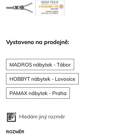
č
u
j
e
m
e
Vystaveno na prodejně:
MADROS nábytek - Tábor
HOBBYT nábytek - Lovosice
PAMAX nábytek - Praha
Hledám jiný rozměr
ROZMĚR