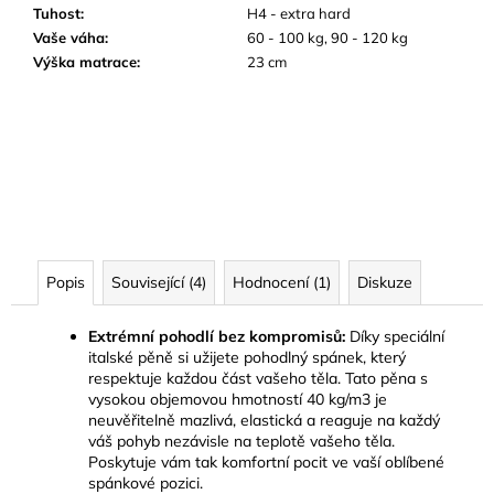
Tuhost
:
H4 - extra hard
Vaše váha
:
60 - 100 kg, 90 - 120 kg
Výška matrace
:
23 cm
Popis
Související (4)
Hodnocení (1)
Diskuze
Extrémní pohodlí bez kompromisů:
Díky speciální
italské pěně si užijete pohodlný spánek, který
respektuje každou část vašeho těla. Tato pěna s
vysokou objemovou hmotností 40 kg/m3 je
neuvěřitelně mazlivá, elastická a reaguje na každý
váš pohyb nezávisle na teplotě vašeho těla.
Poskytuje vám tak komfortní pocit ve vaší oblíbené
spánkové pozici.