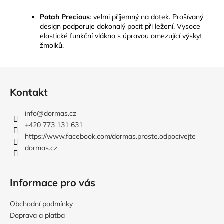
Potah Precious
:
velmi příjemný na dotek. Prošívaný
design podporuje dokonalý pocit při ležení. Vysoce
elastické funkční vlákno s úpravou omezující výskyt
žmolků.
Z
á
Kontakt
p
a
info
@
dormas.cz
t
+420 773 131 631
í
https://www.facebook.com/dormas.proste.odpocivejte
dormas.cz
Informace pro vás
Obchodní podmínky
Doprava a platba