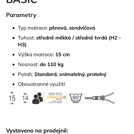
je
a
0,0
z
Parametry
j
5
í
hvězdiček.
Typ matrace:
pěnová, sendvičová
t
Tuhost:
středně měkká / středně tvrdá (H2 -
?
H3)
Výška matrace:
15 cm
Nosnost:
do 110 kg
HLEDAT
Potah:
Standard
, snímatelný, pratelný
Oboustranné využití
D
o
p
o
r
u
Vystaveno na prodejně: