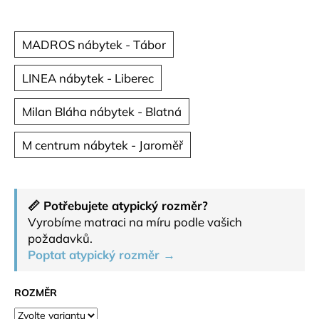
č
u
j
MADROS nábytek - Tábor
e
m
LINEA nábytek - Liberec
e
Milan Bláha nábytek - Blatná
M centrum nábytek - Jaroměř
📏 Potřebujete atypický rozměr?
Vyrobíme matraci na míru podle vašich
požadavků.
Poptat atypický rozměr →
ROZMĚR