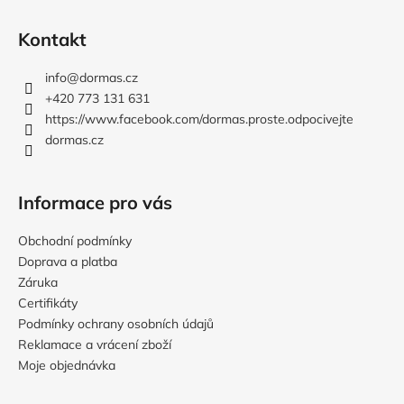
Z
á
Kontakt
p
a
info
@
dormas.cz
t
+420 773 131 631
í
https://www.facebook.com/dormas.proste.odpocivejte
dormas.cz
Informace pro vás
Obchodní podmínky
Doprava a platba
Záruka
Certifikáty
Podmínky ochrany osobních údajů
Reklamace a vrácení zboží
Moje objednávka