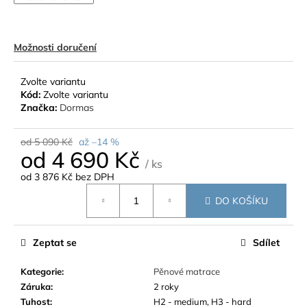
Možnosti doručení
Zvolte variantu
Kód:
Zvolte variantu
Značka:
Dormas
od 5 090 Kč
až –14 %
od
4 690 Kč
/ ks
od
3 876 Kč
bez DPH
Měrná
DO KOŠÍKU
cena:
Zeptat se
Sdílet
Kategorie
:
Pěnové matrace
Záruka
:
2 roky
Tuhost
:
H2 - medium, H3 - hard